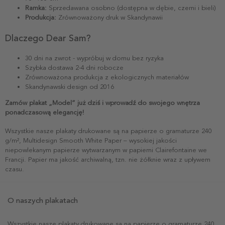
Ramka:
Sprzedawana osobno (dostępna w dębie, czerni i bieli)
Produkcja:
Zrównoważony druk w Skandynawii
Dlaczego Dear Sam?
30 dni na zwrot - wypróbuj w domu bez ryzyka
Szybka dostawa 2-4 dni robocze
Zrównoważona produkcja z ekologicznych materiałów
Skandynawski design od 2016
Zamów plakat „Model” już dziś i wprowadź do swojego wnętrza
ponadczasową elegancję!
Wszystkie nasze plakaty drukowane są na papierze o gramaturze 240
g/m², Multidesign Smooth White Paper – wysokiej jakości
niepowlekanym papierze wytwarzanym w papierni Clairefontaine we
Francji. Papier ma jakość archiwalną, tzn. nie żółknie wraz z upływem
czasu.
O naszych plakatach
Wszystkie nasze plakaty drukowane są na papierze o gramaturze 240