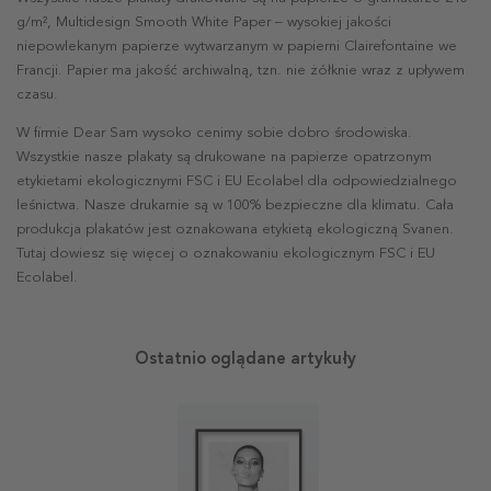
g/m², Multidesign Smooth White Paper – wysokiej jakości
niepowlekanym papierze wytwarzanym w papierni Clairefontaine we
Francji. Papier ma jakość archiwalną, tzn. nie żółknie wraz z upływem
czasu.
W firmie Dear Sam wysoko cenimy sobie dobro środowiska.
Wszystkie nasze plakaty są drukowane na papierze opatrzonym
etykietami ekologicznymi FSC i EU Ecolabel dla odpowiedzialnego
leśnictwa. Nasze drukarnie są w 100% bezpieczne dla klimatu. Cała
produkcja plakatów jest oznakowana etykietą ekologiczną Svanen.
Tutaj dowiesz się więcej o oznakowaniu ekologicznym FSC i EU
Ecolabel.
Ostatnio oglądane artykuły