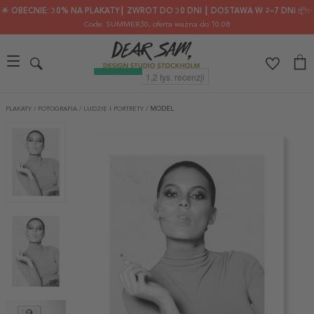
🌟 OBECNIE: 30% NA PLAKATY┃ ZWROT DO 30 DNI ┃ DOSTAWA W 2–7 DNI 📦✨
Code: SUMMER30
, oferta ważna do 10.08
PLAKATY
/
FOTOGRAFIA
/
LUDZIE I PORTRETY
/
MODEL