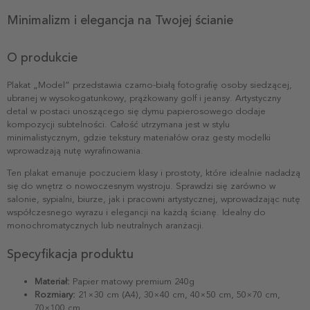
Minimalizm i elegancja na Twojej ścianie
O produkcie
Plakat „Model” przedstawia czarno-białą fotografię osoby siedzącej,
ubranej w wysokogatunkowy, prążkowany golf i jeansy. Artystyczny
detal w postaci unoszącego się dymu papierosowego dodaje
kompozycji subtelności. Całość utrzymana jest w stylu
minimalistycznym, gdzie tekstury materiałów oraz gesty modelki
wprowadzają nutę wyrafinowania.
Ten plakat emanuje poczuciem klasy i prostoty, które idealnie nadadzą
się do wnętrz o nowoczesnym wystroju. Sprawdzi się zarówno w
salonie, sypialni, biurze, jak i pracowni artystycznej, wprowadzając nutę
współczesnego wyrazu i elegancji na każdą ścianę. Idealny do
monochromatycznych lub neutralnych aranżacji.
Specyfikacja produktu
Materiał:
Papier matowy premium 240g
Rozmiary:
21×30 cm (A4), 30×40 cm, 40×50 cm, 50×70 cm,
70×100 cm