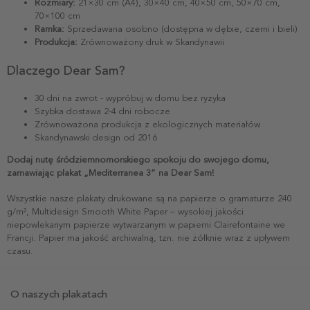
Rozmiary:
21×30 cm (A4), 30×40 cm, 40×50 cm, 50×70 cm,
70×100 cm
Ramka:
Sprzedawana osobno (dostępna w dębie, czerni i bieli)
Produkcja:
Zrównoważony druk w Skandynawii
Dlaczego Dear Sam?
30 dni na zwrot - wypróbuj w domu bez ryzyka
Szybka dostawa 2-4 dni robocze
Zrównoważona produkcja z ekologicznych materiałów
Skandynawski design od 2016
Dodaj nutę śródziemnomorskiego spokoju do swojego domu,
zamawiając plakat „Mediterranea 3” na Dear Sam!
Wszystkie nasze plakaty drukowane są na papierze o gramaturze 240
g/m², Multidesign Smooth White Paper – wysokiej jakości
niepowlekanym papierze wytwarzanym w papierni Clairefontaine we
Francji. Papier ma jakość archiwalną, tzn. nie żółknie wraz z upływem
czasu.
O naszych plakatach