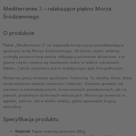
Mediterranea 3 – relaksujące piękno Morza
Śródziemnego
O produkcie
Plakat „Mediterranea 3” to wspaniała kompozycja przedstawiająca
spokojne wody Morza Śródziemnego. W dolnej części widzimy
rozległą powierzchnię morza odbijającą promienie słoneczne, a w
górnej części otwiera się bezkresne niebo w lekkich odcieniach
błękitu. Całość utrzymana jest w realistycznym stylu fotograficznym.
Motyw tej pracy emanuje spokojem i harmonią. To idealny obraz, który
doda każdemu wnętrzu świeżości i lekkości. Świetnie sprawdzi się
zarówno w minimalistycznych, nowoczesnych przestrzeniach, jak i w
jasnych, przytulnych domowych aranżacjach. Można go powiesić w
sypialni, salonie, lub w strefie relaksu, gdzie wprowadzi kojącą
atmosferę.
Specyfikacja produktu
Materiał:
Papier matowy premium 240g