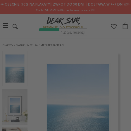
🌟 OBECNIE: 30% NA PLAKATY┃ ZWROT DO 30 DNI ┃ DOSTAWA W 2–7 DNI 📦✨
Code: SUMMER30
, oferta ważna do 7.08
PLAKATY
/
NATUR
/
NATURA
/
MEDITERRANEA 3