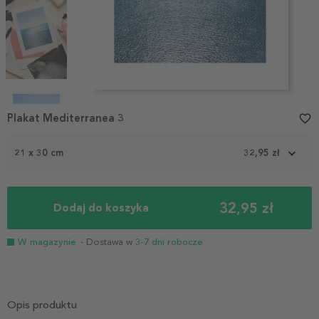
Item
1
Plakat Mediterranea 3
favorite_border
of
4
21 x 30 cm
32,95 zł
32,95 zł
Dodaj do koszyka
W magazynie
- Dostawa w
3-7 dni robocze
Opis produktu