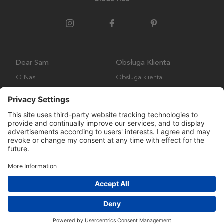
Dear Sam
Obsługa Klienta
O Nas
Obsługa klienta
Polityka środowiskowa
FAQ
Ogólne warunki handlowe
Wysyłka i Dostawa
Copyright © Many Brands AB 2023. Wszelkie prawa zastrzeżone.