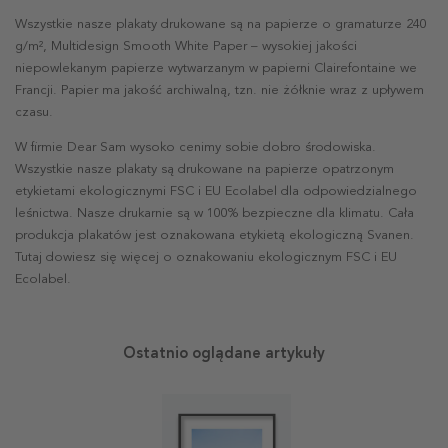
Wszystkie nasze plakaty drukowane są na papierze o gramaturze 240
g/m², Multidesign Smooth White Paper – wysokiej jakości
niepowlekanym papierze wytwarzanym w papierni Clairefontaine we
Francji. Papier ma jakość archiwalną, tzn. nie żółknie wraz z upływem
czasu.
W firmie Dear Sam wysoko cenimy sobie dobro środowiska.
Wszystkie nasze plakaty są drukowane na papierze opatrzonym
etykietami ekologicznymi FSC i EU Ecolabel dla odpowiedzialnego
leśnictwa. Nasze drukarnie są w 100% bezpieczne dla klimatu. Cała
produkcja plakatów jest oznakowana etykietą ekologiczną Svanen.
Tutaj dowiesz się więcej o oznakowaniu ekologicznym FSC i EU
Ecolabel.
Ostatnio oglądane artykuły