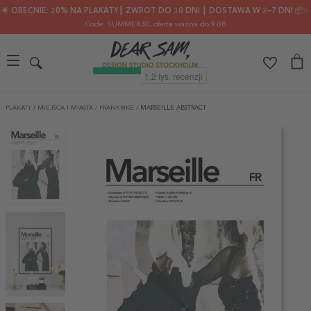
🌟 OBECNIE: 30% NA PLAKATY┃ ZWROT DO 30 DNI ┃ DOSTAWA W 2–7 DNI 📦✨
Code: SUMMER30
, oferta ważna do 9.08
PLAKATY
/
MIEJSCA I MIASTA
/
FRANKRIKE
/
MARSEILLE ABSTRACT