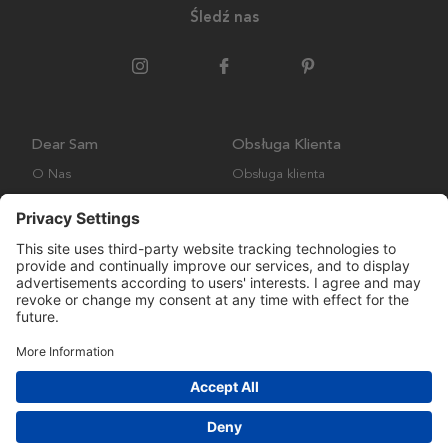
Śledź nas
Dear Sam
Obsługa Klienta
O Nas
Obsługa klienta
Polityka środowiskowa
FAQ
Ogólne warunki handlowe
Wysyłka i Dostawa
Copyright © Many Brands AB 2023. Wszelkie prawa zastrzeżone.