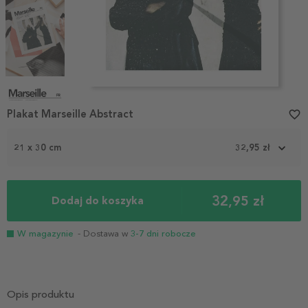
Item
1
Plakat Marseille Abstract
favorite_border
of
6
21 x 30 cm
32,95 zł
32,95 zł
Dodaj do koszyka
W magazynie
- Dostawa w
3-7 dni robocze
Opis produktu