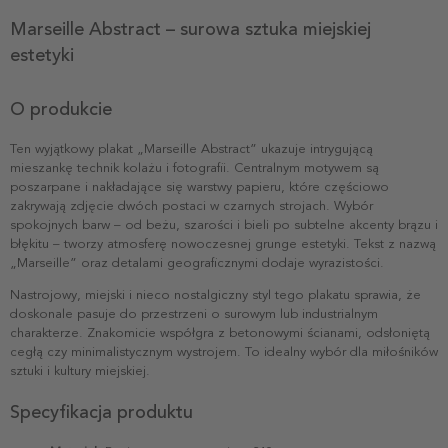
Marseille Abstract – surowa sztuka miejskiej
estetyki
O produkcie
Ten wyjątkowy plakat „Marseille Abstract” ukazuje intrygującą
mieszankę technik kolażu i fotografii. Centralnym motywem są
poszarpane i nakładające się warstwy papieru, które częściowo
zakrywają zdjęcie dwóch postaci w czarnych strojach. Wybór
spokojnych barw – od beżu, szarości i bieli po subtelne akcenty brązu i
błękitu – tworzy atmosferę nowoczesnej grunge estetyki. Tekst z nazwą
„Marseille” oraz detalami geograficznymi dodaje wyrazistości.
Nastrojowy, miejski i nieco nostalgiczny styl tego plakatu sprawia, że
doskonale pasuje do przestrzeni o surowym lub industrialnym
charakterze. Znakomicie współgra z betonowymi ścianami, odsłoniętą
cegłą czy minimalistycznym wystrojem. To idealny wybór dla miłośników
sztuki i kultury miejskiej.
Specyfikacja produktu