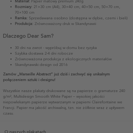
Materiał:
Papier matowy premium 240g
Rozmiary:
21×30 cm (A4), 30×40 cm, 40×50 cm, 50×70 cm,
70×100 cm
Ramka:
Sprzedawana osobno (dostępna w dębie, czerni i bieli)
Produkcja:
Zrównoważony druk w Skandynawii
Dlaczego Dear Sam?
30 dni na zwrot - wypróbuj w domu bez ryzyka
Szybka dostawa 2-4 dni robocze
Zrównoważona produkcja z ekologicznych materiałów
Skandynawski design od 2016
Zamów „Marseille Abstract” już dziś i zachwyć się unikalnym
połączeniem sztuki i designu!
Wszystkie nasze plakaty drukowane są na papierze o gramaturze 240
g/m², Multidesign Smooth White Paper – wysokiej jakości
niepowlekanym papierze wytwarzanym w papierni Clairefontaine we
Francji. Papier ma jakość archiwalną, tzn. nie żółknie wraz z upływem
czasu.
O naszych plakatach