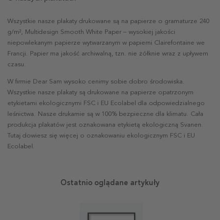
Wszystkie nasze plakaty drukowane są na papierze o gramaturze 240
g/m², Multidesign Smooth White Paper – wysokiej jakości
niepowlekanym papierze wytwarzanym w papierni Clairefontaine we
Francji. Papier ma jakość archiwalną, tzn. nie żółknie wraz z upływem
czasu.
W firmie Dear Sam wysoko cenimy sobie dobro środowiska.
Wszystkie nasze plakaty są drukowane na papierze opatrzonym
etykietami ekologicznymi FSC i EU Ecolabel dla odpowiedzialnego
leśnictwa. Nasze drukarnie są w 100% bezpieczne dla klimatu. Cała
produkcja plakatów jest oznakowana etykietą ekologiczną Svanen.
Tutaj dowiesz się więcej o oznakowaniu ekologicznym FSC i EU
Ecolabel.
Ostatnio oglądane artykuły