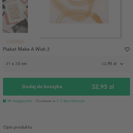
Item
1
Plakat Make A Wish 2
favorite_border
of
4
21 x 30 cm
32,95 zł
32,95 zł
Dodaj do koszyka
W magazynie
- Dostawa w
3-7 dni robocze
Opis produktu