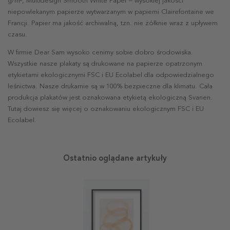
g/m², Multidesign Smooth White Paper – wysokiej jakości
niepowlekanym papierze wytwarzanym w papierni Clairefontaine we
Francji. Papier ma jakość archiwalną, tzn. nie żółknie wraz z upływem
czasu.
W firmie Dear Sam wysoko cenimy sobie dobro środowiska.
Wszystkie nasze plakaty są drukowane na papierze opatrzonym
etykietami ekologicznymi FSC i EU Ecolabel dla odpowiedzialnego
leśnictwa. Nasze drukarnie są w 100% bezpieczne dla klimatu. Cała
produkcja plakatów jest oznakowana etykietą ekologiczną Svanen.
Tutaj dowiesz się więcej o oznakowaniu ekologicznym FSC i EU
Ecolabel.
Ostatnio oglądane artykuły