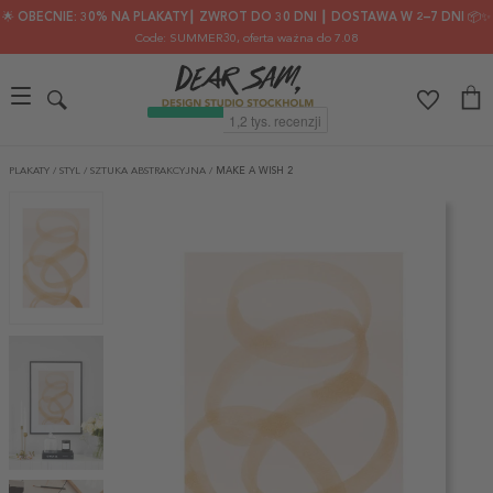
🌟 OBECNIE: 30% NA PLAKATY┃ ZWROT DO 30 DNI ┃ DOSTAWA W 2–7 DNI 📦✨
Code: SUMMER30
, oferta ważna do 7.08
PLAKATY
/
STYL
/
SZTUKA ABSTRAKCYJNA
/
MAKE A WISH 2