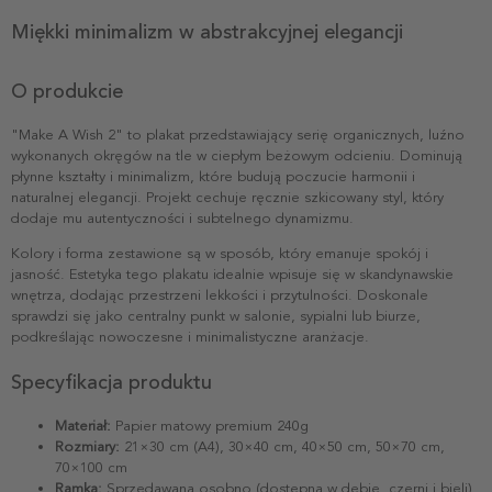
Miękki minimalizm w abstrakcyjnej elegancji
O produkcie
"Make A Wish 2" to plakat przedstawiający serię organicznych, luźno
wykonanych okręgów na tle w ciepłym beżowym odcieniu. Dominują
płynne kształty i minimalizm, które budują poczucie harmonii i
naturalnej elegancji. Projekt cechuje ręcznie szkicowany styl, który
dodaje mu autentyczności i subtelnego dynamizmu.
Kolory i forma zestawione są w sposób, który emanuje spokój i
jasność. Estetyka tego plakatu idealnie wpisuje się w skandynawskie
wnętrza, dodając przestrzeni lekkości i przytulności. Doskonale
sprawdzi się jako centralny punkt w salonie, sypialni lub biurze,
podkreślając nowoczesne i minimalistyczne aranżacje.
Specyfikacja produktu
Materiał:
Papier matowy premium 240g
Rozmiary:
21×30 cm (A4), 30×40 cm, 40×50 cm, 50×70 cm,
70×100 cm
Ramka:
Sprzedawana osobno (dostępna w dębie, czerni i bieli)