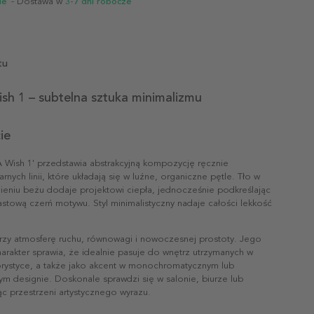
ie
- Dostawa w
3-7 dni robocze
tu
sh 1 – subtelna sztuka minimalizmu
ie
A Wish 1' przedstawia abstrakcyjną kompozycję ręcznie
rnych linii, które układają się w luźne, organiczne pętle. Tło w
ieniu beżu dodaje projektowi ciepła, jednocześnie podkreślając
stową czerń motywu. Styl minimalistyczny nadaje całości lekkość
orzy atmosferę ruchu, równowagi i nowoczesnej prostoty. Jego
harakter sprawia, że idealnie pasuje do wnętrz utrzymanych w
lorystyce, a także jako akcent w monochromatycznym lub
ym designie. Doskonale sprawdzi się w salonie, biurze lub
jąc przestrzeni artystycznego wyrazu.