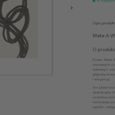
W magazyn
Opis produk
Make A Wi
O produkc
Poster 'Make 
rysowanych cza
subtelnym odc
głęboką kontra
i elegancję.
Ten plakat tw
abstrakcyjny c
neutralnej ko
minimalistyczn
sypialni, nada