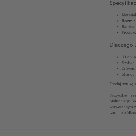
Specyfika
Materiał
Rozmiar
Ramka:
Produkc
Dlaczego 
30 dni 
Szybka 
Zrównow
Skandyn
Dodaj sztukę 
Wszystkie nas
Multidesign S
wytwarzanym w 
tzn. nie żółkn