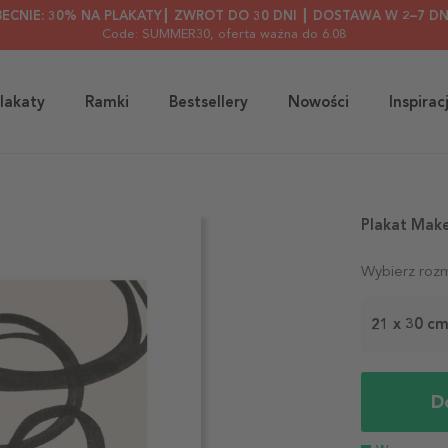
BECNIE: 30% NA PLAKATY┃ ZWROT DO 30 DNI ┃ DOSTAWA W 2–7 DN
Code: SUMMER30
, oferta ważna do 6.08
lakaty
Ramki
Bestsellery
Nowości
Inspirac
Plakat Make
Wybierz rozm
21 x 30 c
D