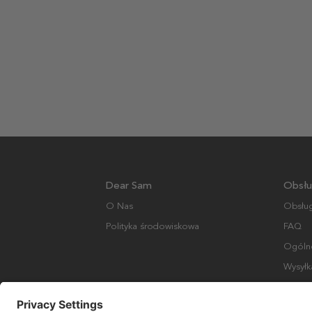
Dear Sam
Obsłu
O Nas
Obsług
Polityka środowiskowa
FAQ
Ogólne
Wysyłk