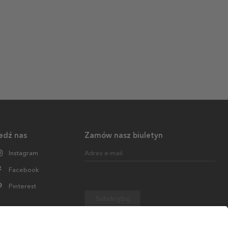
edź nas
Zamów nasz biuletyn
Instagram
Adres e-mail
Facebook
Pinterest
Subskrybuj