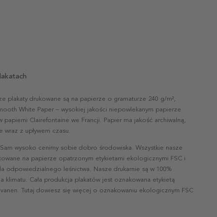
lakatach
ze plakaty drukowane są na papierze o gramaturze 240 g/m²,
mooth White Paper – wysokiej jakości niepowlekanym papierze
papierni Clairefontaine we Francji. Papier ma jakość archiwalną,
nie wraz z upływem czasu.
 Sam wysoko cenimy sobie dobro środowiska. Wszystkie nasze
ukowane na papierze opatrzonym etykietami ekologicznymi FSC i
la odpowiedzialnego leśnictwa. Nasze drukarnie są w 100%
a klimatu. Cała produkcja plakatów jest oznakowana etykietą
vanen. Tutaj dowiesz się więcej o oznakowaniu ekologicznym FSC