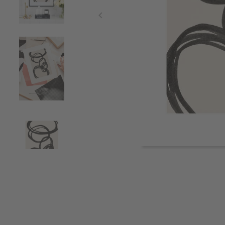
Item
1
of
6