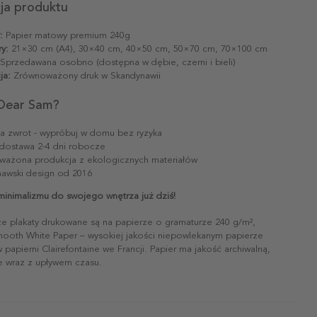
cja produktu
:
Papier matowy premium 240g
y:
21×30 cm (A4), 30×40 cm, 40×50 cm, 50×70 cm, 70×100 cm
Sprzedawana osobno (dostępna w dębie, czerni i bieli)
ja:
Zrównoważony druk w Skandynawii
Dear Sam?
na zwrot - wypróbuj w domu bez ryzyka
dostawa 2-4 dni robocze
ażona produkcja z ekologicznych materiałów
awski design od 2016
minimalizmu do swojego wnętrza już dziś!
ze plakaty drukowane są na papierze o gramaturze 240 g/m²,
mooth White Paper – wysokiej jakości niepowlekanym papierze
papierni Clairefontaine we Francji. Papier ma jakość archiwalną,
ie wraz z upływem czasu.