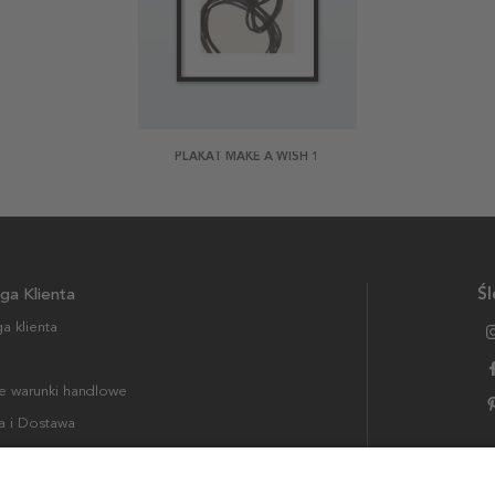
PLAKAT MAKE A WISH 1
ga Klienta
Śl
a klienta
 warunki handlowe
a i Dostawa