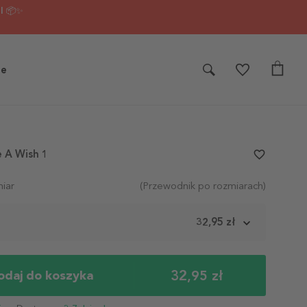
I 📦✨
je
 A Wish 1
favorite_border
iar
(Przewodnik po rozmiarach)
m
32,95 zł
32,95 zł
odaj do koszyka