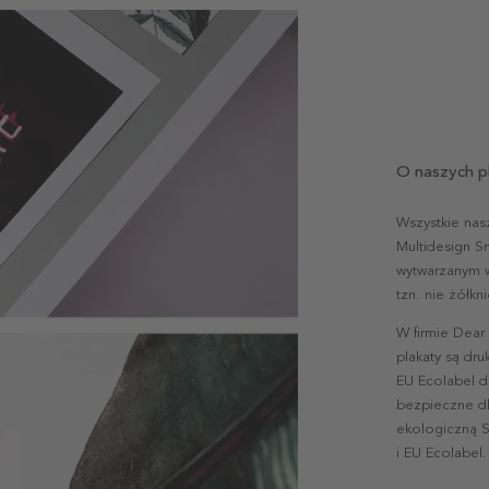
O naszych p
Wszystkie nas
Multidesign S
wytwarzanym w 
tzn. nie żółk
W firmie Dear
plakaty są dr
EU Ecolabel d
bezpieczne dl
ekologiczną S
i EU Ecolabel.