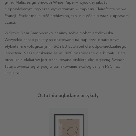
g/m², Multidesign Smooth White Paper – wysokiej jakości
niepowlekanym papierze wytwarzanym w papierni Clairefontaine we
Francji. Papier ma jakość archiwalną, tzn. nie żółknie wraz z upływem
czasu.
W firmie Dear Sam wysoko cenimy sobie dobro środowiska.
Wszystkie nasze plakaty są drukowane na papierze opatrzonym
etykietami ekologicznymi FSC i EU Ecolabel dla odpowiedzialnego
leśnictwa. Nasze drukarnie są w 100% bezpieczne dla klimatu. Cała
produkcja plakatów jest oznakowana etykietą ekologiczną Svanen.
Tutaj dowiesz się więcej o oznakowaniu ekologicznym FSC i EU
Ecolabel.
Ostatnio oglądane artykuły