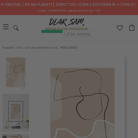
🌟 OBECNIE: 30% NA PLAKATY┃ ZWROT DO 30 DNI ┃ DOSTAWA W 2–7 DNI 📦✨
Code: SUMMER30
, oferta ważna do 7.08
PLAKATY
/
STYL
/
SZTUKA ABSTRAKCYJNA
/
MACCHIATO