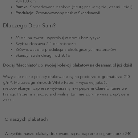
70×100 cm
Ramka:
Sprzedawana osobno (dostępna w dębie, czerni i bieli)
Produkcja:
Zrównoważony druk w Skandynawii
Dlaczego Dear Sam?
30 dni na zwrot - wypróbuj w domu bez ryzyka
Szybka dostawa 2-4 dni robocze
Zrównoważona produkcja z ekologicznych materiałów
Skandynawski design od 2016
Dodaj 'Macchiato' do swojej kolekcji plakatów na dearsam.pl już dziś!
Wszystkie nasze plakaty drukowane są na papierze o gramaturze 240
g/m², Multidesign Smooth White Paper – wysokiej jakości
niepowlekanym papierze wytwarzanym w papierni Clairefontaine we
Francji. Papier ma jakość archiwalną, tzn. nie żółknie wraz z upływem
czasu.
O naszych plakatach
Wszystkie nasze plakaty drukowane są na papierze o gramaturze 240