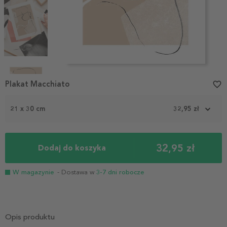
Item
1
Plakat Macchiato
favorite_border
of
4
21 x 30 cm
32,95 zł
32,95 zł
Dodaj do koszyka
W magazynie
- Dostawa w
3-7 dni robocze
Opis produktu