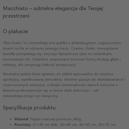
Macchiato – subtelna elegancja dla Twojej
przestrzeni
O plakacie
'Macchiato' to minimalistyczna grafika z abstrakcyjnymi, organicznymi
liniami na tle w odcieniu jasnego beżu. Czarne i białe, nieregularne
kształty przeplatają się, tworząc dynamiczny rytm na neutralnym,
stonowanym tle. Subtelnie zarysowane beżowe formy dodają głębi i
tekstury, ale utrzymują lekkość kompozycji.
Neutralna paleta barw sprawia, że plakat wprowadza do wnętrza
spokojną, wyrafinowaną atmosferę. Idealnie pasuje do skandynawskich i
nowoczesnych aranżacji, a dzięki uniwersalności swoich kolorów z
łatwością wkomponuje się w różne style dekoracji – od
minimalistycznego po klasyczny.
Specyfikacja produktu
Materiał:
Papier matowy premium 240g
Rozmiary:
21×30 cm (A4), 30×40 cm, 40×50 cm, 50×70 cm,