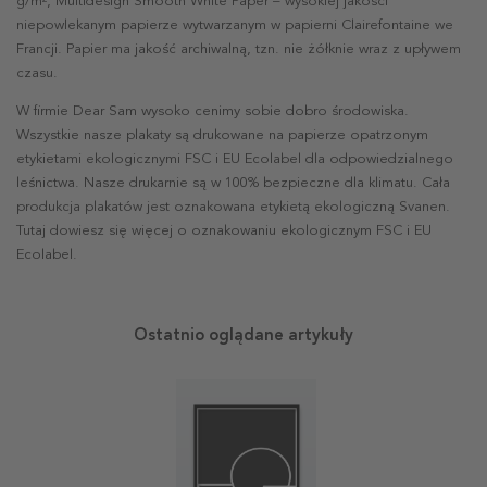
g/m², Multidesign Smooth White Paper – wysokiej jakości
niepowlekanym papierze wytwarzanym w papierni Clairefontaine we
Francji. Papier ma jakość archiwalną, tzn. nie żółknie wraz z upływem
czasu.
W firmie Dear Sam wysoko cenimy sobie dobro środowiska.
Wszystkie nasze plakaty są drukowane na papierze opatrzonym
etykietami ekologicznymi FSC i EU Ecolabel dla odpowiedzialnego
leśnictwa. Nasze drukarnie są w 100% bezpieczne dla klimatu. Cała
produkcja plakatów jest oznakowana etykietą ekologiczną Svanen.
Tutaj dowiesz się więcej o oznakowaniu ekologicznym FSC i EU
Ecolabel.
Ostatnio oglądane artykuły