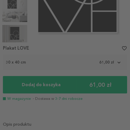
Item
1
Plakat LOVE
favorite_border
of
5
30 x 40 cm
61,00 zł
61,00 zł
Dodaj do koszyka
W magazynie
- Dostawa w
3-7 dni robocze
Opis produktu