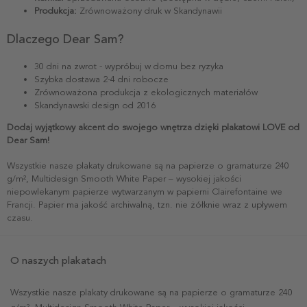
Produkcja:
Zrównoważony druk w Skandynawii
Dlaczego Dear Sam?
30 dni na zwrot - wypróbuj w domu bez ryzyka
Szybka dostawa 2-4 dni robocze
Zrównoważona produkcja z ekologicznych materiałów
Skandynawski design od 2016
Dodaj wyjątkowy akcent do swojego wnętrza dzięki plakatowi LOVE od
Dear Sam!
Wszystkie nasze plakaty drukowane są na papierze o gramaturze 240
g/m², Multidesign Smooth White Paper – wysokiej jakości
niepowlekanym papierze wytwarzanym w papierni Clairefontaine we
Francji. Papier ma jakość archiwalną, tzn. nie żółknie wraz z upływem
czasu.
O naszych plakatach
Wszystkie nasze plakaty drukowane są na papierze o gramaturze 240