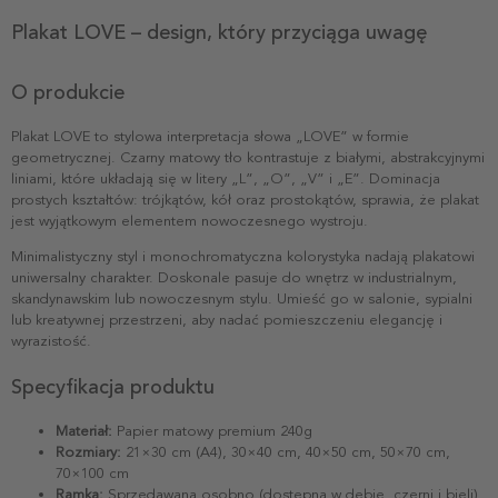
Plakat LOVE – design, który przyciąga uwagę
O produkcie
Plakat LOVE to stylowa interpretacja słowa „LOVE” w formie
geometrycznej. Czarny matowy tło kontrastuje z białymi, abstrakcyjnymi
liniami, które układają się w litery „L”, „O”, „V” i „E”. Dominacja
prostych kształtów: trójkątów, kół oraz prostokątów, sprawia, że plakat
jest wyjątkowym elementem nowoczesnego wystroju.
Minimalistyczny styl i monochromatyczna kolorystyka nadają plakatowi
uniwersalny charakter. Doskonale pasuje do wnętrz w industrialnym,
skandynawskim lub nowoczesnym stylu. Umieść go w salonie, sypialni
lub kreatywnej przestrzeni, aby nadać pomieszczeniu elegancję i
wyrazistość.
Specyfikacja produktu
Materiał:
Papier matowy premium 240g
Rozmiary:
21×30 cm (A4), 30×40 cm, 40×50 cm, 50×70 cm,
70×100 cm
Ramka:
Sprzedawana osobno (dostępna w dębie, czerni i bieli)