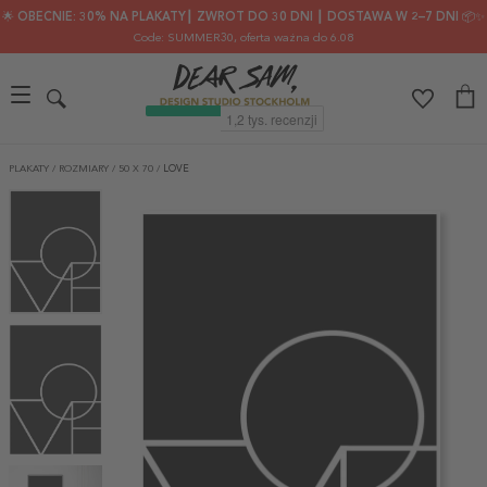
🌟 OBECNIE: 30% NA PLAKATY┃ ZWROT DO 30 DNI ┃ DOSTAWA W 2–7 DNI 📦✨
Code: SUMMER30
, oferta ważna do 6.08
PLAKATY
/
ROZMIARY
/
50 X 70
/
LOVE