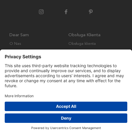
Dear Sam
Obsługa Klienta
O Nas
Obsługa klienta
Polityka środowiskowa
FAQ
Ogólne warunki handlowe
Wysyłka i Dostawa
Copyright © Many Brands AB 2023. Wszelkie prawa zastrzeżone.