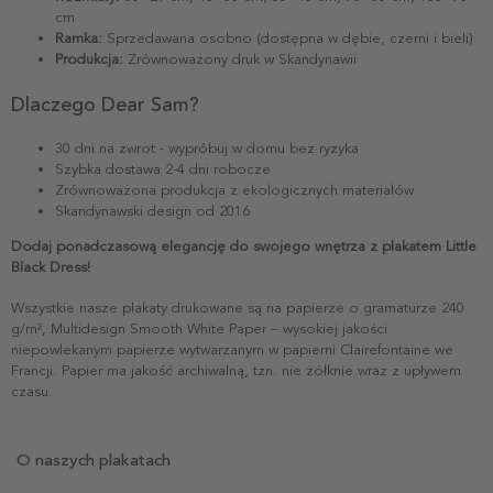
cm
Ramka:
Sprzedawana osobno (dostępna w dębie, czerni i bieli)
Produkcja:
Zrównoważony druk w Skandynawii
Dlaczego Dear Sam?
30 dni na zwrot - wypróbuj w domu bez ryzyka
Szybka dostawa 2-4 dni robocze
Zrównoważona produkcja z ekologicznych materiałów
Skandynawski design od 2016
Dodaj ponadczasową elegancję do swojego wnętrza z plakatem Little
Black Dress!
Wszystkie nasze plakaty drukowane są na papierze o gramaturze 240
g/m², Multidesign Smooth White Paper – wysokiej jakości
niepowlekanym papierze wytwarzanym w papierni Clairefontaine we
Francji. Papier ma jakość archiwalną, tzn. nie żółknie wraz z upływem
czasu.
O naszych plakatach