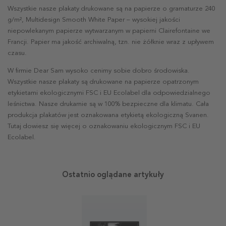
Wszystkie nasze plakaty drukowane są na papierze o gramaturze 240
g/m², Multidesign Smooth White Paper – wysokiej jakości
niepowlekanym papierze wytwarzanym w papierni Clairefontaine we
Francji. Papier ma jakość archiwalną, tzn. nie żółknie wraz z upływem
czasu.
W firmie Dear Sam wysoko cenimy sobie dobro środowiska.
Wszystkie nasze plakaty są drukowane na papierze opatrzonym
etykietami ekologicznymi FSC i EU Ecolabel dla odpowiedzialnego
leśnictwa. Nasze drukarnie są w 100% bezpieczne dla klimatu. Cała
produkcja plakatów jest oznakowana etykietą ekologiczną Svanen.
Tutaj dowiesz się więcej o oznakowaniu ekologicznym FSC i EU
Ecolabel.
Ostatnio oglądane artykuły