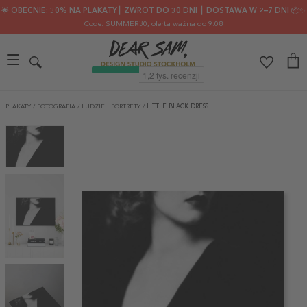
🌟 OBECNIE: 30% NA PLAKATY┃ ZWROT DO 30 DNI ┃ DOSTAWA W 2–7 DNI 📦✨
Code: SUMMER30
, oferta ważna do 9.08
PLAKATY
/
FOTOGRAFIA
/
LUDZIE I PORTRETY
/
LITTLE BLACK DRESS