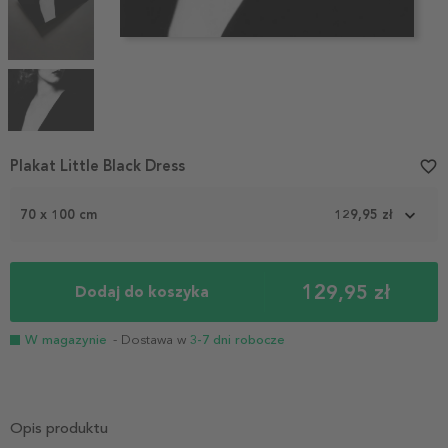
Item
Plakat Little Black Dress
favorite_border
1
of
70 x 100 cm
129,95 zł
4
129,95 zł
Dodaj do koszyka
W magazynie
- Dostawa w
3-7 dni robocze
Opis produktu