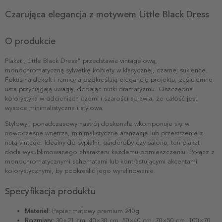
Czarująca elegancja z motywem Little Black Dress
O produkcie
Plakat „Little Black Dress” przedstawia vintage'ową,
monochromatyczną sylwetkę kobiety w klasycznej, czarnej sukience.
Fokus na dekolt i ramiona podkreślają elegancję projektu, zaś ciemne
usta przyciągają uwagę, dodając nutki dramatyzmu. Oszczędna
kolorystyka w odcieniach czerni i szarości sprawia, że całość jest
wysoce minimalistyczna i stylowa.
Stylowy i ponadczasowy nastrój doskonale wkomponuje się w
nowoczesne wnętrza, minimalistyczne aranżacje lub przestrzenie z
nutą vintage. Idealny do sypialni, garderoby czy salonu, ten plakat
doda wysublimowanego charakteru każdemu pomieszczeniu. Połącz z
monochromatycznymi schematami lub kontrastującymi akcentami
kolorystycznymi, by podkreślić jego wyrafinowanie.
Specyfikacja produktu
Materiał:
Papier matowy premium 240g
Rozmiary:
30×21 cm, 40×30 cm, 50×40 cm, 70×50 cm, 100×70