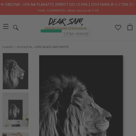
🌟 OBECNIE: 30% NA PLAKATY┃ ZWROT DO 30 DNI ┃ DOSTAWA W 2–7 DNI 📦✨
Code: SUMMER30
, oferta ważna do 9.08
PLAKATY
/
ZWIERZETA
/
LION BLACK AND WHITE