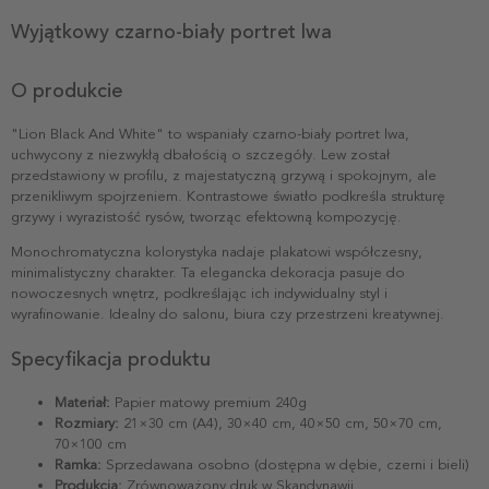
Wyjątkowy czarno-biały portret lwa
O produkcie
"Lion Black And White" to wspaniały czarno-biały portret lwa,
uchwycony z niezwykłą dbałością o szczegóły. Lew został
przedstawiony w profilu, z majestatyczną grzywą i spokojnym, ale
przenikliwym spojrzeniem. Kontrastowe światło podkreśla strukturę
grzywy i wyrazistość rysów, tworząc efektowną kompozycję.
Monochromatyczna kolorystyka nadaje plakatowi współczesny,
minimalistyczny charakter. Ta elegancka dekoracja pasuje do
nowoczesnych wnętrz, podkreślając ich indywidualny styl i
wyrafinowanie. Idealny do salonu, biura czy przestrzeni kreatywnej.
Specyfikacja produktu
Materiał:
Papier matowy premium 240g
Rozmiary:
21×30 cm (A4), 30×40 cm, 40×50 cm, 50×70 cm,
70×100 cm
Ramka:
Sprzedawana osobno (dostępna w dębie, czerni i bieli)
Produkcja:
Zrównoważony druk w Skandynawii