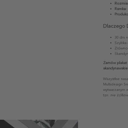
Rozmiar
Ramka:
Produkc
Dlaczego 
30 dni 
Szybka 
Zrównow
Skandyn
Zamów plakat 
skandynawskie
Wszystkie nas
Multidesign S
wytwarzanym w 
tzn. nie żółkn