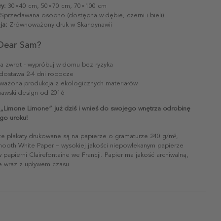
y:
30×40 cm, 50×70 cm, 70×100 cm
Sprzedawana osobno (dostępna w dębie, czerni i bieli)
ja:
Zrównoważony druk w Skandynawii
Dear Sam?
na zwrot - wypróbuj w domu bez ryzyka
dostawa 2-4 dni robocze
ażona produkcja z ekologicznych materiałów
awski design od 2016
„Limone Limone” już dziś i wnieś do swojego wnętrza odrobinę
go uroku!
ze plakaty drukowane są na papierze o gramaturze 240 g/m²,
mooth White Paper – wysokiej jakości niepowlekanym papierze
papierni Clairefontaine we Francji. Papier ma jakość archiwalną,
ie wraz z upływem czasu.