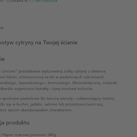
ie
- Dostawa w
3-7 dni robocze
tu
otyw cytryny na Twojej ścianie
ie
e Limone” przedstawia stylizowaną żółtą cytrynę z dwiema
ymi liśćmi, umieszczoną na tle w pastelowych odcieniach
ebieskiego, lawendowego i kremowego. Minimalistyczny, malarski
dkreśla organiczne kształty i żywy kontrast kolorów.
i spokojne pastelowe tło tworzą wesoły i odświeżający nastrój.
zi się w kuchni, jadalni, salonie lub przestrzeni twórczej,
trze swoim skandynawskim charakterem.
cja produktu
:
Papier matowy premium 240g