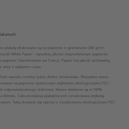
lakatach
ze plakaty drukowane są na papierze o gramaturze 240 g/m²,
mooth White Paper – wysokiej jakości niepowlekanym papierze
papierni Clairefontaine we Francji. Papier ma jakość archiwalną,
nie wraz z upływem czasu.
 Sam wysoko cenimy sobie dobro środowiska. Wszystkie nasze
ukowane na papierze opatrzonym etykietami ekologicznymi FSC i
la odpowiedzialnego leśnictwa. Nasze drukarnie są w 100%
a klimatu. Cała produkcja plakatów jest oznakowana etykietą
vanen. Tutaj dowiesz się więcej o oznakowaniu ekologicznym FSC