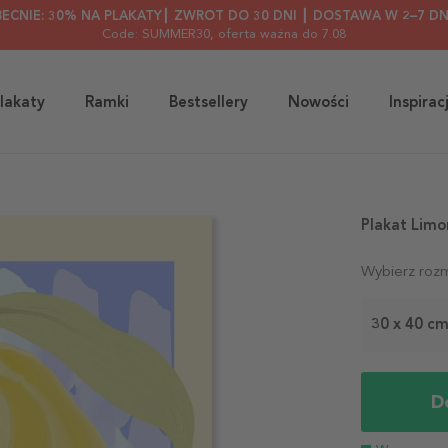
BECNIE: 30% NA PLAKATY┃ ZWROT DO 30 DNI ┃ DOSTAWA W 2–7 DN
Code: SUMMER30
, oferta ważna do 7.08
lakaty
Ramki
Bestsellery
Nowości
Inspirac
Plakat Lim
Wybierz rozm
30 x 40 c
D