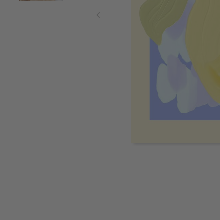
Item
1
of
2