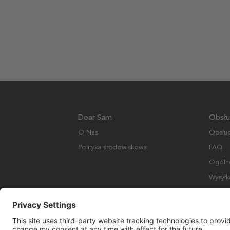
Dear Sam
Obsłu
O Nas
Obsług
Polityka środowiskowa
FAQ
Ogólne
Wysyłk