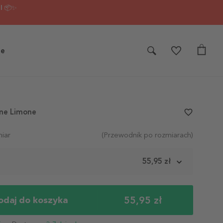
I 📦✨
je
one Limone
favorite_border
iar
(Przewodnik po rozmiarach)
m
55,95 zł
55,95 zł
odaj do koszyka