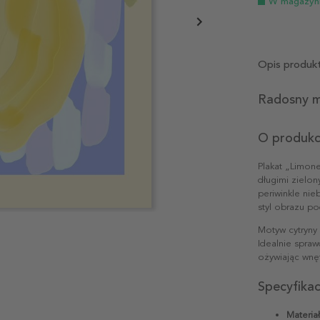
W magazyn
Opis produk
Radosny m
O produkc
Plakat „Limon
długimi zielon
periwinkle ni
styl obrazu po
Motyw cytryny 
Idealnie sprawd
ożywiając wnę
Specyfika
Materiał