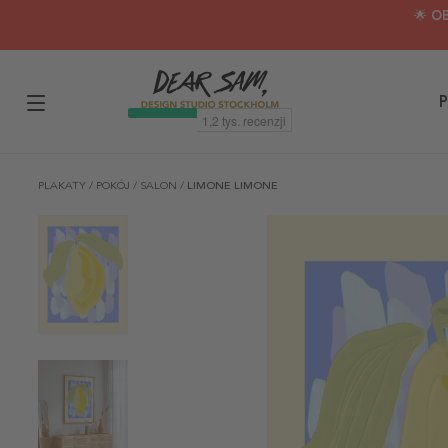
🌟 O
P
PLAKATY
/
POKÓJ
/
SALON
/
LIMONE LIMONE