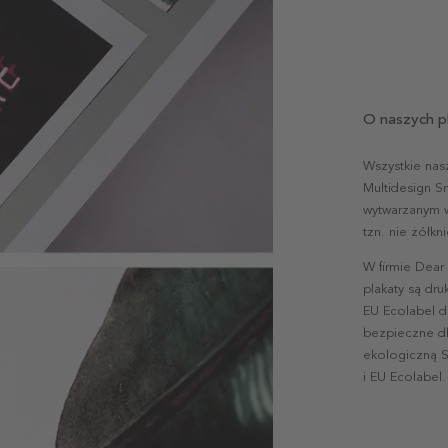
O naszych p
Wszystkie nas
Multidesign S
wytwarzanym w 
tzn. nie żółk
W firmie Dear
plakaty są dr
EU Ecolabel d
bezpieczne dl
ekologiczną S
i EU Ecolabel.