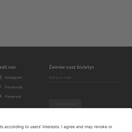
edź nas
Zamów nasz biuletyn
Instagram
Adres e-mail
Facebook
Pinterest
Subskrybuj