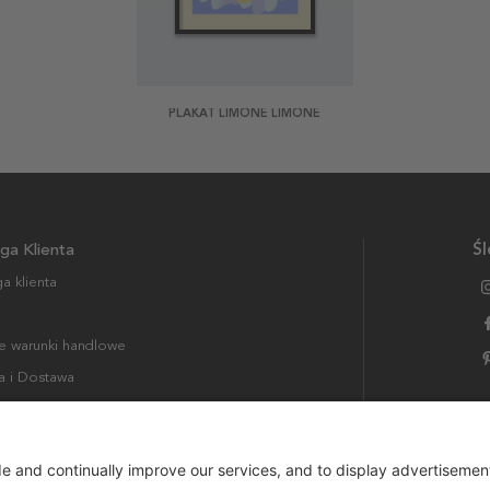
PLAKAT LIMONE LIMONE
ga Klienta
Śl
a klienta
 warunki handlowe
a i Dostawa