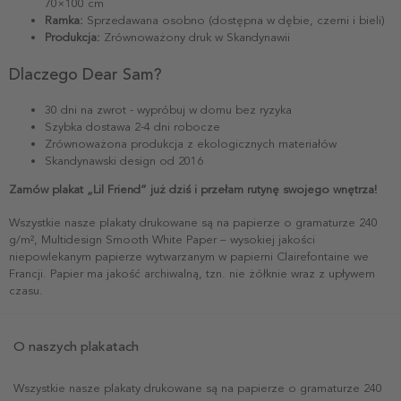
70×100 cm
Ramka:
Sprzedawana osobno (dostępna w dębie, czerni i bieli)
Produkcja:
Zrównoważony druk w Skandynawii
Dlaczego Dear Sam?
30 dni na zwrot - wypróbuj w domu bez ryzyka
Szybka dostawa 2-4 dni robocze
Zrównoważona produkcja z ekologicznych materiałów
Skandynawski design od 2016
Zamów plakat „Lil Friend” już dziś i przełam rutynę swojego wnętrza!
Wszystkie nasze plakaty drukowane są na papierze o gramaturze 240
g/m², Multidesign Smooth White Paper – wysokiej jakości
niepowlekanym papierze wytwarzanym w papierni Clairefontaine we
Francji. Papier ma jakość archiwalną, tzn. nie żółknie wraz z upływem
czasu.
O naszych plakatach
Wszystkie nasze plakaty drukowane są na papierze o gramaturze 240