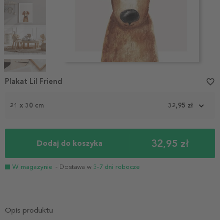
Item
1
Plakat Lil Friend
favorite_border
of
5
21 x 30 cm
32,95 zł
32,95 zł
Dodaj do koszyka
W magazynie
- Dostawa w
3-7 dni robocze
Opis produktu