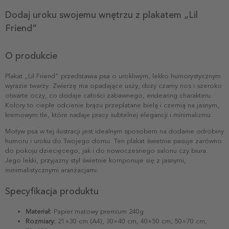
Dodaj uroku swojemu wnętrzu z plakatem „Lil
Friend”
O produkcie
Plakat „Lil Friend” przedstawia psa o urokliwym, lekko humorystycznym
wyrazie twarzy. Zwierzę ma opadające uszy, duży czarny nos i szeroko
otwarte oczy, co dodaje całości zabawnego, endearing charakteru.
Kolory to ciepłe odcienie brązu przeplatane bielą i czernią na jasnym,
kremowym tle, które nadaje pracy subtelnej elegancji i minimalizmu.
Motyw psa w tej ilustracji jest idealnym sposobem na dodanie odrobiny
humoru i uroku do Twojego domu. Ten plakat świetnie pasuje zarówno
do pokoju dziecięcego, jak i do nowoczesnego salonu czy biura.
Jego lekki, przyjazny styl świetnie komponuje się z jasnymi,
minimalistycznymi aranżacjami.
Specyfikacja produktu
Materiał:
Papier matowy premium 240g
Rozmiary:
21×30 cm (A4), 30×40 cm, 40×50 cm, 50×70 cm,