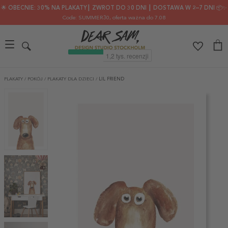
🌟 OBECNIE: 30% NA PLAKATY┃ ZWROT DO 30 DNI ┃ DOSTAWA W 2–7 DNI 📦✨
Code: SUMMER30
, oferta ważna do 7.08
PLAKATY
/
POKÓJ
/
PLAKATY DLA DZIECI
/
LIL FRIEND