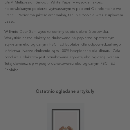
g/m², Multidesign Smooth White Paper – wysokiej jakości
niepowlekanym papierze wytwarzanym w papierni Clairefontaine we
Francji. Papier ma jakość archiwalną, tzn. nie żółknie wraz z upływem
czasu.
W firmie Dear Sam wysoko cenimy sobie dobro środowiska.
Wszystkie nasze plakaty są drukowane na papierze opatrzonym
etykietami ekologicznymi FSC i EU Ecolabel dla odpowiedzialnego
leśnictwa. Nasze drukarnie są w 100% bezpieczne dla klimatu. Cała
produkcja plakatów jest oznakowana etykietą ekologiczną Svanen.
Tutaj dowiesz się więcej o oznakowaniu ekologicznym FSC i EU
Ecolabel.
Ostatnio oglądane artykuły