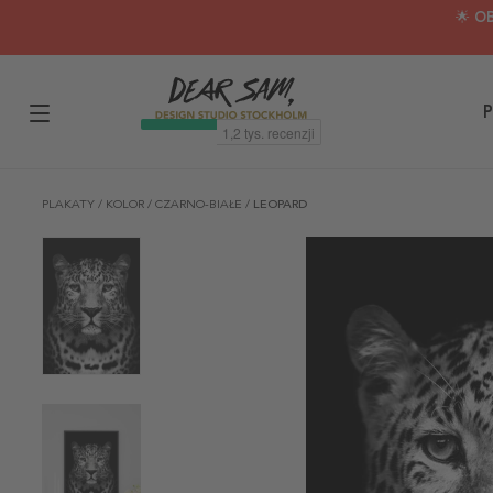
🌟 O
P
PLAKATY
/
KOLOR
/
CZARNO-BIAŁE
/
LEOPARD