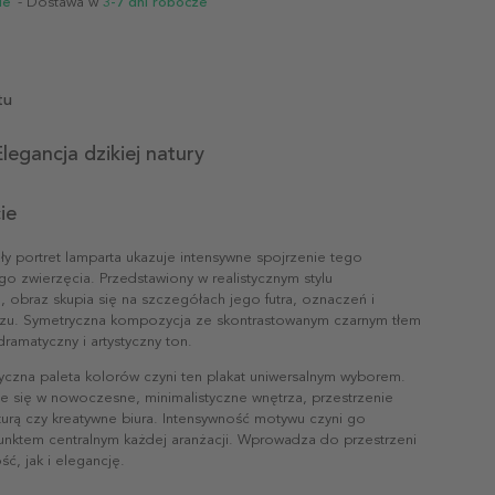
ie
- Dostawa w
3-7 dni robocze
tu
legancja dzikiej natury
ie
ły portret lamparta ukazuje intensywne spojrzenie tego
o zwierzęcia. Przedstawiony w realistycznym stylu
, obraz skupia się na szczegółach jego futra, oznaczeń i
czu. Symetryczna kompozycja ze skontrastowanym czarnym tłem
dramatyczny i artystyczny ton.
zna paleta kolorów czyni ten plakat uniwersalnym wyborem.
je się w nowoczesne, minimalistyczne wnętrza, przestrzenie
turą czy kreatywne biura. Intensywność motywu czyni go
nktem centralnym każdej aranżacji. Wprowadza do przestrzeni
ć, jak i elegancję.