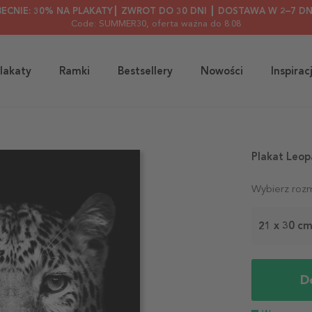
BECNIE: 30% NA PLAKATY┃ ZWROT DO 30 DNI ┃ DOSTAWA W 2–7 DN
Code: SUMMER30
, oferta ważna do 8.08
lakaty
Ramki
Bestsellery
Nowości
Inspirac
Plakat Leop
Wybierz rozm
21 x 30 c
D