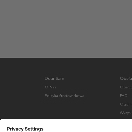
Dear Sam
Obsłu
O Nas
Obsług
Polityka środowiskowa
FAQ
Ogólne
Wysyłk