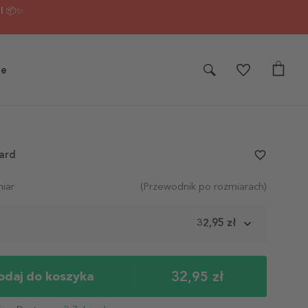
I 📦✨
je
ard
favorite_border
iar
(Przewodnik po rozmiarach)
m
32,95 zł
32,95 zł
odaj do koszyka