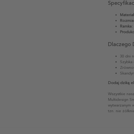
Specyfika
Materiał
Rozmiar
Ramka:
Produkc
Dlaczego 
30 dni 
Szybka 
Zrównow
Skandyn
Dodaj dziką e
Wszystkie nas
Multidesign S
wytwarzanym w 
tzn. nie żółkn