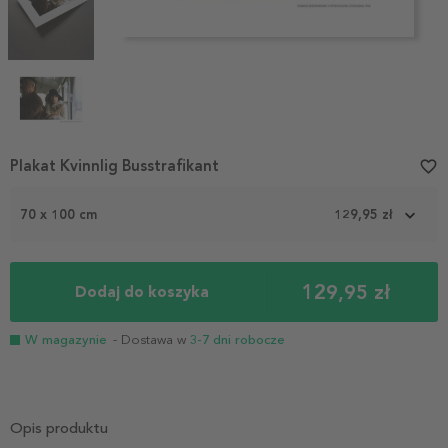
Item
Plakat Kvinnlig Busstrafikant
favorite_border
1
of
70 x 100 cm
129,95 zł
4
129,95 zł
Dodaj do koszyka
W magazynie
- Dostawa w
3-7 dni robocze
Opis produktu