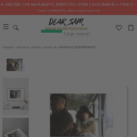
🌟 OBECNIE: 30% NA PLAKATY┃ ZWROT DO 30 DNI ┃ DOSTAWA W 2–7 DNI 📦✨
Code: SUMMER30
, oferta ważna do 6.08
PLAKATY
/
MIEJSCA I MIASTA
/
SZWECJA
/
KVINNLIG BUSSTRAFIKANT