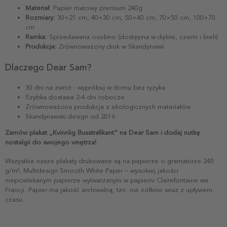
Materiał:
Papier matowy premium 240g
Rozmiary:
30×21 cm, 40×30 cm, 50×40 cm, 70×50 cm, 100×70
cm
Ramka:
Sprzedawana osobno (dostępna w dębie, czerni i bieli)
Produkcja:
Zrównoważony druk w Skandynawii
Dlaczego Dear Sam?
30 dni na zwrot - wypróbuj w domu bez ryzyka
Szybka dostawa 2-4 dni robocze
Zrównoważona produkcja z ekologicznych materiałów
Skandynawski design od 2016
Zamów plakat „Kvinnlig Busstrafikant” na Dear Sam i dodaj nutkę
nostalgii do swojego wnętrza!
Wszystkie nasze plakaty drukowane są na papierze o gramaturze 240
g/m², Multidesign Smooth White Paper – wysokiej jakości
niepowlekanym papierze wytwarzanym w papierni Clairefontaine we
Francji. Papier ma jakość archiwalną, tzn. nie żółknie wraz z upływem
czasu.