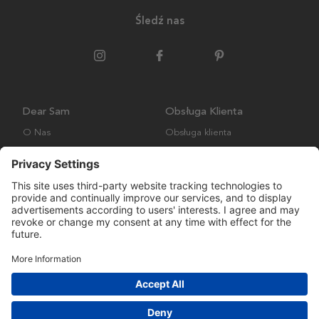
Śledź nas
Dear Sam
Obsługa Klienta
O Nas
Obsługa klienta
Polityka środowiskowa
FAQ
Ogólne warunki handlowe
Wysyłka i Dostawa
Copyright © Many Brands AB 2023. Wszelkie prawa zastrzeżone.