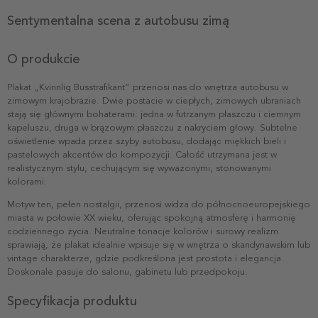
Sentymentalna scena z autobusu zimą
O produkcie
Plakat „Kvinnlig Busstrafikant” przenosi nas do wnętrza autobusu w
zimowym krajobrazie. Dwie postacie w ciepłych, zimowych ubraniach
stają się głównymi bohaterami: jedna w futrzanym płaszczu i ciemnym
kapeluszu, druga w brązowym płaszczu z nakryciem głowy. Subtelne
oświetlenie wpada przez szyby autobusu, dodając miękkich bieli i
pastelowych akcentów do kompozycji. Całość utrzymana jest w
realistycznym stylu, cechującym się wyważonymi, stonowanymi
kolorami.
Motyw ten, pełen nostalgii, przenosi widza do północnoeuropejskiego
miasta w połowie XX wieku, oferując spokojną atmosferę i harmonię
codziennego życia. Neutralne tonacje kolorów i surowy realizm
sprawiają, że plakat idealnie wpisuje się w wnętrza o skandynawskim lub
vintage charakterze, gdzie podkreślona jest prostota i elegancja.
Doskonale pasuje do salonu, gabinetu lub przedpokoju.
Specyfikacja produktu