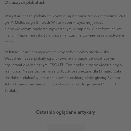
O naszych plakatach
Wszystkie nasze plakaty drukowane są na papierze o gramaturze 240
g/m², Multidesign Smooth White Paper – wysokiej jakości
niepowlekanym papierze wytwarzanym w papierni Clairefontaine we
Francji. Papier ma jakość archiwalną, tzn. nie żółknie wraz z upływem
czasu.
W firmie Dear Sam wysoko cenimy sobie dobro środowiska.
Wszystkie nasze plakaty są drukowane na papierze opatrzonym
etykietami ekologicznymi FSC i EU Ecolabel dla odpowiedzialnego
leśnictwa. Nasze drukarnie są w 100% bezpieczne dla klimatu. Cała
produkcja plakatów jest oznakowana etykietą ekologiczną Svanen.
Tutaj dowiesz się więcej o oznakowaniu ekologicznym FSC i EU
Ecolabel.
Ostatnio oglądane artykuły