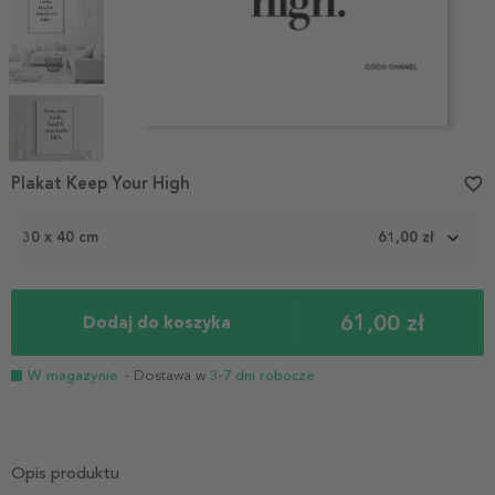
Item
1
Plakat Keep Your High
favorite_border
of
5
30 x 40 cm
61,00 zł
61,00 zł
Dodaj do koszyka
W magazynie
- Dostawa w
3-7 dni robocze
Opis produktu