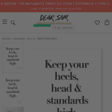
🌟 OBECNIE: 30% NA PLAKATY┃ ZWROT DO 30 DNI ┃ DOSTAWA W 2–7 DNI 📦✨
Code: SUMMER30
, oferta ważna do 8.08
PLAKATY
/
ROZMIARY
/
50 X 70
/
KEEP YOUR HIGH