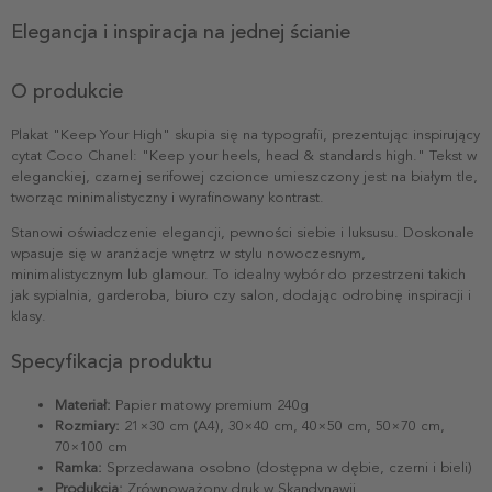
Elegancja i inspiracja na jednej ścianie
O produkcie
Plakat "Keep Your High" skupia się na typografii, prezentując inspirujący
cytat Coco Chanel: "Keep your heels, head & standards high." Tekst w
eleganckiej, czarnej serifowej czcionce umieszczony jest na białym tle,
tworząc minimalistyczny i wyrafinowany kontrast.
Stanowi oświadczenie elegancji, pewności siebie i luksusu. Doskonale
wpasuje się w aranżacje wnętrz w stylu nowoczesnym,
minimalistycznym lub glamour. To idealny wybór do przestrzeni takich
jak sypialnia, garderoba, biuro czy salon, dodając odrobinę inspiracji i
klasy.
Specyfikacja produktu
Materiał:
Papier matowy premium 240g
Rozmiary:
21×30 cm (A4), 30×40 cm, 40×50 cm, 50×70 cm,
70×100 cm
Ramka:
Sprzedawana osobno (dostępna w dębie, czerni i bieli)
Produkcja:
Zrównoważony druk w Skandynawii