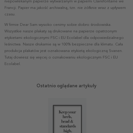
niepowlekanym papierze wytwarzanym w papierni Clairefontaine we
Francji. Papier ma jakość archiwalną, tzn. nie żółknie wraz z upływem
czasu.
W firmie Dear Sam wysoko cenimy sobie dobro środowiska.
Wszystkie nasze plakaty są drukowane na papierze opatrzonym
etykietami ekologicznymi FSC i EU Ecolabel dla odpowiedzialnego
leśnictwa. Nasze drukarnie są w 100% bezpieczne dla klimatu. Cała
produkcja plakatów jest oznakowana etykietą ekologiczną Svanen.
Tutaj dowiesz się więcej o oznakowaniu ekologicznym FSC i EU
Ecolabel.
Ostatnio oglądane artykuły