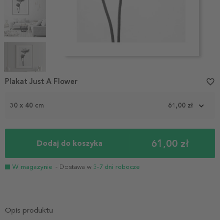
Item
1
Plakat Just A Flower
favorite_border
of
5
30 x 40 cm
61,00 zł
61,00 zł
Dodaj do koszyka
W magazynie
- Dostawa w
3-7 dni robocze
Opis produktu