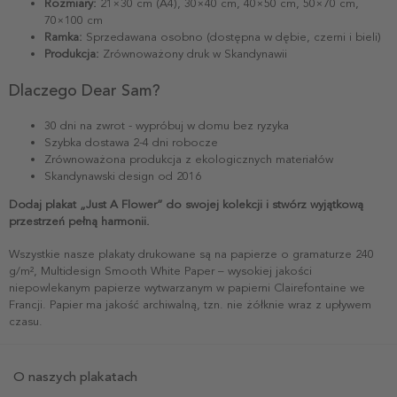
Rozmiary:
21×30 cm (A4), 30×40 cm, 40×50 cm, 50×70 cm,
70×100 cm
Ramka:
Sprzedawana osobno (dostępna w dębie, czerni i bieli)
Produkcja:
Zrównoważony druk w Skandynawii
Dlaczego Dear Sam?
30 dni na zwrot - wypróbuj w domu bez ryzyka
Szybka dostawa 2-4 dni robocze
Zrównoważona produkcja z ekologicznych materiałów
Skandynawski design od 2016
Dodaj plakat „Just A Flower” do swojej kolekcji i stwórz wyjątkową
przestrzeń pełną harmonii.
Wszystkie nasze plakaty drukowane są na papierze o gramaturze 240
g/m², Multidesign Smooth White Paper – wysokiej jakości
niepowlekanym papierze wytwarzanym w papierni Clairefontaine we
Francji. Papier ma jakość archiwalną, tzn. nie żółknie wraz z upływem
czasu.
O naszych plakatach