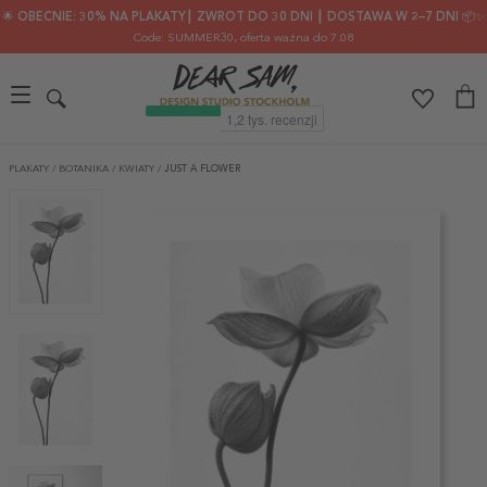
🌟 OBECNIE: 30% NA PLAKATY┃ ZWROT DO 30 DNI ┃ DOSTAWA W 2–7 DNI 📦✨
Code: SUMMER30
, oferta ważna do 7.08
PLAKATY
/
BOTANIKA
/
KWIATY
/
JUST A FLOWER