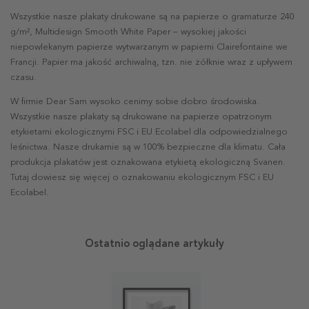
Wszystkie nasze plakaty drukowane są na papierze o gramaturze 240
g/m², Multidesign Smooth White Paper – wysokiej jakości
niepowlekanym papierze wytwarzanym w papierni Clairefontaine we
Francji. Papier ma jakość archiwalną, tzn. nie żółknie wraz z upływem
czasu.
W firmie Dear Sam wysoko cenimy sobie dobro środowiska.
Wszystkie nasze plakaty są drukowane na papierze opatrzonym
etykietami ekologicznymi FSC i EU Ecolabel dla odpowiedzialnego
leśnictwa. Nasze drukarnie są w 100% bezpieczne dla klimatu. Cała
produkcja plakatów jest oznakowana etykietą ekologiczną Svanen.
Tutaj dowiesz się więcej o oznakowaniu ekologicznym FSC i EU
Ecolabel.
Ostatnio oglądane artykuły