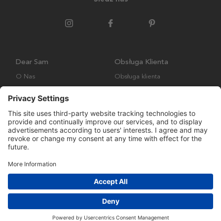
Dear Sam
Obsługa Klienta
O Nas
Obsługa klienta
Polityka środowiskowa
FAQ
Ogólne warunki handlowe
Wysyłka i Dostawa
Copyright © Many Brands AB 2023. Wszelkie prawa zastrzeżone.