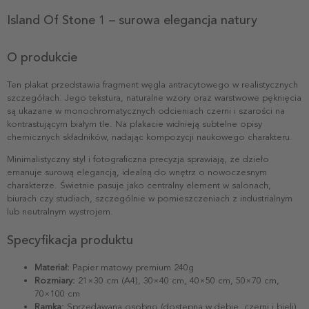
Island Of Stone 1 – surowa elegancja natury
O produkcie
Ten plakat przedstawia fragment węgla antracytowego w realistycznych
szczegółach. Jego tekstura, naturalne wzory oraz warstwowe pęknięcia
są ukazane w monochromatycznych odcieniach czerni i szarości na
kontrastującym białym tle. Na plakacie widnieją subtelne opisy
chemicznych składników, nadając kompozycji naukowego charakteru.
Minimalistyczny styl i fotograficzna precyzja sprawiają, że dzieło
emanuje surową elegancją, idealną do wnętrz o nowoczesnym
charakterze. Świetnie pasuje jako centralny element w salonach,
biurach czy studiach, szczególnie w pomieszczeniach z industrialnym
lub neutralnym wystrojem.
Specyfikacja produktu
Materiał:
Papier matowy premium 240g
Rozmiary:
21×30 cm (A4), 30×40 cm, 40×50 cm, 50×70 cm,
70×100 cm
Ramka:
Sprzedawana osobno (dostępna w dębie, czerni i bieli)