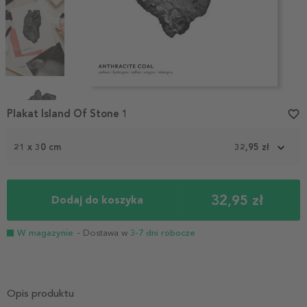
Item
1
Plakat Island Of Stone 1
favorite_border
of
4
21 x 30 cm
32,95 zł
32,95 zł
Dodaj do koszyka
W magazynie
- Dostawa w
3-7 dni robocze
Opis produktu