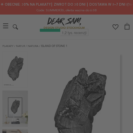
🌟 OBECNIE: 30% NA PLAKATY┃ ZWROT DO 30 DNI ┃ DOSTAWA W 2–7 DNI 📦✨
Code: SUMMER30
, oferta ważna do 6.08
PLAKATY
/
NATUR
/
NATURA
/
ISLAND OF STONE 1