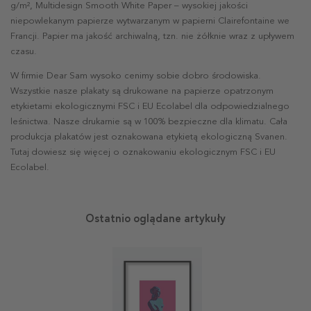
g/m², Multidesign Smooth White Paper – wysokiej jakości
niepowlekanym papierze wytwarzanym w papierni Clairefontaine we
Francji. Papier ma jakość archiwalną, tzn. nie żółknie wraz z upływem
czasu.
W firmie Dear Sam wysoko cenimy sobie dobro środowiska.
Wszystkie nasze plakaty są drukowane na papierze opatrzonym
etykietami ekologicznymi FSC i EU Ecolabel dla odpowiedzialnego
leśnictwa. Nasze drukarnie są w 100% bezpieczne dla klimatu. Cała
produkcja plakatów jest oznakowana etykietą ekologiczną Svanen.
Tutaj dowiesz się więcej o oznakowaniu ekologicznym FSC i EU
Ecolabel.
Ostatnio oglądane artykuły