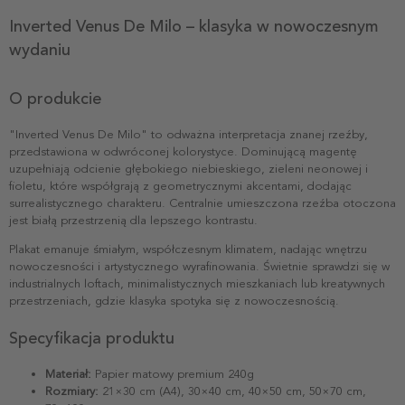
Inverted Venus De Milo – klasyka w nowoczesnym
wydaniu
O produkcie
"Inverted Venus De Milo" to odważna interpretacja znanej rzeźby,
przedstawiona w odwróconej kolorystyce. Dominującą magentę
uzupełniają odcienie głębokiego niebieskiego, zieleni neonowej i
fioletu, które współgrają z geometrycznymi akcentami, dodając
surrealistycznego charakteru. Centralnie umieszczona rzeźba otoczona
jest białą przestrzenią dla lepszego kontrastu.
Plakat emanuje śmiałym, współczesnym klimatem, nadając wnętrzu
nowoczesności i artystycznego wyrafinowania. Świetnie sprawdzi się w
industrialnych loftach, minimalistycznych mieszkaniach lub kreatywnych
przestrzeniach, gdzie klasyka spotyka się z nowoczesnością.
Specyfikacja produktu
Materiał:
Papier matowy premium 240g
Rozmiary:
21×30 cm (A4), 30×40 cm, 40×50 cm, 50×70 cm,