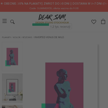
🌟 OBECNIE: 30% NA PLAKATY┃ ZWROT DO 30 DNI ┃ DOSTAWA W 2–7 DNI 📦✨
Code: SUMMER30
, oferta ważna do 9.08
PLAKATY
/
KOLOR
/
RÓŻOWE
/
INVERTED VENUS DE MILO