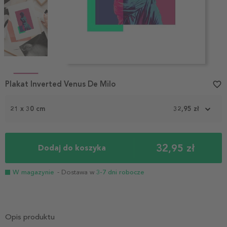
Item
1
Plakat Inverted Venus De Milo
favorite_border
of
4
21 x 30 cm
32,95 zł
32,95 zł
Dodaj do koszyka
W magazynie
- Dostawa w
3-7 dni robocze
Opis produktu