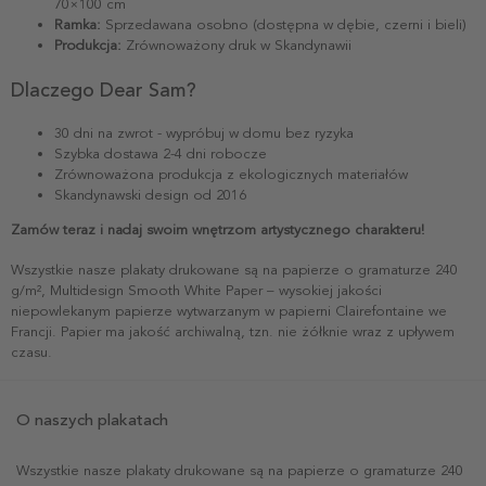
70×100 cm
Ramka:
Sprzedawana osobno (dostępna w dębie, czerni i bieli)
Produkcja:
Zrównoważony druk w Skandynawii
Dlaczego Dear Sam?
30 dni na zwrot - wypróbuj w domu bez ryzyka
Szybka dostawa 2-4 dni robocze
Zrównoważona produkcja z ekologicznych materiałów
Skandynawski design od 2016
Zamów teraz i nadaj swoim wnętrzom artystycznego charakteru!
Wszystkie nasze plakaty drukowane są na papierze o gramaturze 240
g/m², Multidesign Smooth White Paper – wysokiej jakości
niepowlekanym papierze wytwarzanym w papierni Clairefontaine we
Francji. Papier ma jakość archiwalną, tzn. nie żółknie wraz z upływem
czasu.
O naszych plakatach
Wszystkie nasze plakaty drukowane są na papierze o gramaturze 240