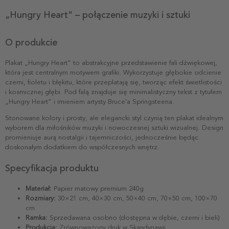
„Hungry Heart” – połączenie muzyki i sztuki
O produkcie
Plakat „Hungry Heart” to abstrakcyjne przedstawienie fali dźwiękowej,
która jest centralnym motywem grafiki. Wykorzystuje głębokie odcienie
czerni, fioletu i błękitu, które przeplatają się, tworząc efekt świetlistości
i kosmicznej głębi. Pod falą znajduje się minimalistyczny tekst z tytułem
„Hungry Heart” i imieniem artysty Bruce’a Springsteena.
Stonowane kolory i prosty, ale elegancki styl czynią ten plakat idealnym
wyborem dla miłośników muzyki i nowoczesnej sztuki wizualnej. Design
promieniuje aurą nostalgii i tajemniczości, jednocześnie będąc
doskonałym dodatkiem do współczesnych wnętrz.
Specyfikacja produktu
Materiał:
Papier matowy premium 240g
Rozmiary:
30×21 cm, 40×30 cm, 50×40 cm, 70×50 cm, 100×70
cm
Ramka:
Sprzedawana osobno (dostępna w dębie, czerni i bieli)
Produkcja:
Zrównoważony druk w Skandynawii