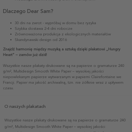
Dlaczego Dear Sam?
30 dni na zwrot - wypróbuj w domu bez ryzyka
Szybka dostawa 2-4 dni robocze
Zrównoważona produkcja z ekologicznych materiałów
Skandynawski design od 2016
Znajdź harmonię między muzyką a sztuką dzięki plakatowi „Hungry
Heart” – zamów już dziś!
Wszystkie nasze plakaty drukowane są na papierze o gramaturze 240
g/m², Multidesign Smooth White Paper – wysokiej jakości
niepowlekanym papierze wytwarzanym w papierni Clairefontaine we
Francji. Papier ma jakość archiwalną, tzn. nie żółknie wraz z upływem
czasu.
O naszych plakatach
Wszystkie nasze plakaty drukowane są na papierze o gramaturze 240
g/m², Multidesign Smooth White Paper – wysokiej jakości