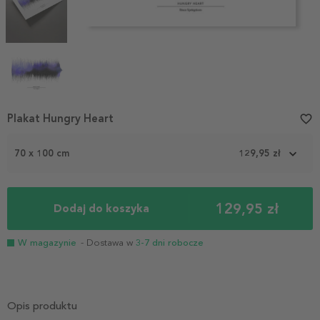
Item
Plakat Hungry Heart
favorite_border
1
of
70 x 100 cm
129,95 zł
4
129,95 zł
Dodaj do koszyka
W magazynie
- Dostawa w
3-7 dni robocze
Opis produktu