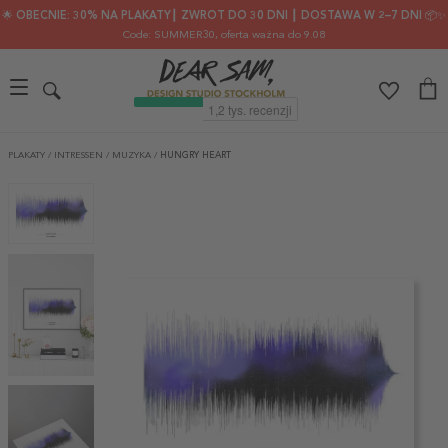
🌟 OBECNIE: 30% NA PLAKATY┃ ZWROT DO 30 DNI ┃ DOSTAWA W 2–7 DNI 📦✨
Code: SUMMER30
, oferta ważna do 9.08
PLAKATY
/
INTRESSEN
/
MUZYKA
/
HUNGRY HEART