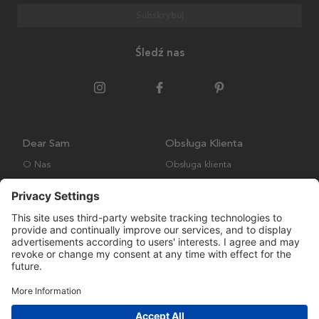
Subskrybuj
Śledź nas
Dear Sam
Obsługa Klienta
O Nas
Obsługa klienta
Polityka środowiskowa
FAQ
Ogólne warunki handlowe
Wysyłka i Dostawa
Copyright © Many Brands AB 2023. Wszelkie prawa zastrzeżone.