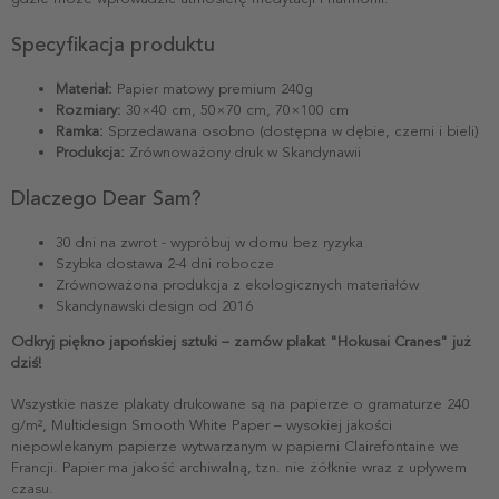
Specyfikacja produktu
Materiał:
Papier matowy premium 240g
Rozmiary:
30×40 cm, 50×70 cm, 70×100 cm
Ramka:
Sprzedawana osobno (dostępna w dębie, czerni i bieli)
Produkcja:
Zrównoważony druk w Skandynawii
Dlaczego Dear Sam?
30 dni na zwrot - wypróbuj w domu bez ryzyka
Szybka dostawa 2-4 dni robocze
Zrównoważona produkcja z ekologicznych materiałów
Skandynawski design od 2016
Odkryj piękno japońskiej sztuki – zamów plakat "Hokusai Cranes" już
dziś!
Wszystkie nasze plakaty drukowane są na papierze o gramaturze 240
g/m², Multidesign Smooth White Paper – wysokiej jakości
niepowlekanym papierze wytwarzanym w papierni Clairefontaine we
Francji. Papier ma jakość archiwalną, tzn. nie żółknie wraz z upływem
czasu.