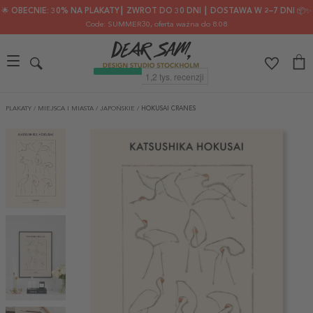
🌟 OBECNIE: 30% NA PLAKATY┃ ZWROT DO 30 DNI ┃ DOSTAWA W 2–7 DNI 📦✨
Code: SUMMER30
, oferta ważna do 8.08
PLAKATY
/
MIEJSCA I MIASTA
/
JAPOŃSKIE
/
HOKUSAI CRANES