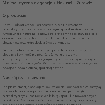
Minimalistyczna elegancja z Hokusai – Żurawie
O produkcie
Plakat "Hokusai Cranes" przedstawia subtelnie wykonany,
minimalistyczny obraz żurawi w typowym japońskim stylu malarskim.
Wykorzystano neutralne, beżowe tło przypominające stary papier, z
dodatkiem delikatnych szarych konturów i akcentów czerwieni na
głowach ptaków, które dodają żywego kontrastu.
Żurawie zostały ukazane w różnych pozach, odzwierciedlając ich
elegancję i płynność ruchów. Całość jest ujęta w stylu
impresjonistycznym, z oszczędnym użyciem detali i symetrycznym
rozmieszczeniem motywów. Widoczne na plakacie minimalistyczne
podejście oddaje ducha japońskiej harmonii.
Nastrój i zastosowanie
Ten plakat emanuje spokojem, delikatnością i ponadczasową estetyką
typową dla japońskiego designu. Idealnie pasuje do wnętrz
minimalistycznych, inspirowanych kulturą Japonii lub nowoczesnych
przestrzeni. Doskonały wybór do salonu, sypialni czy miejsca pracy,
gdzie może wprowadzić atmosferę medytacji i harmonii.