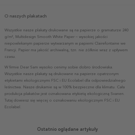
O naszych plakatach
Wszystkie nasze plakaty drukowane są na papierze o gramaturze 240
g/m², Multidesign Smooth White Paper – wysokiej jakości
niepowlekanym papierze wytwarzanym w papierni Clairefontaine we
Francji. Papier ma jakość archiwalną, tzn. nie żółknie wraz z upływem
czasu.
W firmie Dear Sam wysoko cenimy sobie dobro środowiska.
Wszystkie nasze plakaty są drukowane na papierze opatrzonym
etykietami ekologicznymi FSC i EU Ecolabel dla odpowiedzialnego
leśnictwa. Nasze drukarnie są w 100% bezpieczne dla klimatu. Cała
produkcja plakatów jest oznakowana etykietą ekologiczną Svanen.
Tutaj dowiesz się więcej o oznakowaniu ekologicznym FSC i EU
Ecolabel.
Ostatnio oglądane artykuły