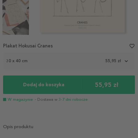
Item
Plakat Hokusai Cranes
favorite_border
1
of
3
30 x 40 cm
55,95 zł
55,95 zł
Dodaj do koszyka
W magazynie
- Dostawa w
3-7 dni robocze
Opis produktu