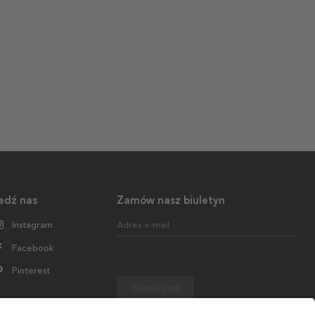
edź nas
Zamów nasz biuletyn
Instagram
Adres e-mail
Facebook
Pinterest
Subskrybuj