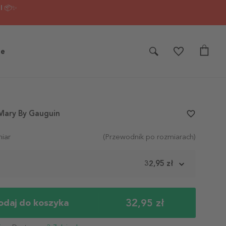
I 📦✨
je
 Mary By Gauguin
favorite_border
iar
(Przewodnik po rozmiarach)
m
32,95 zł
32,95 zł
odaj do koszyka