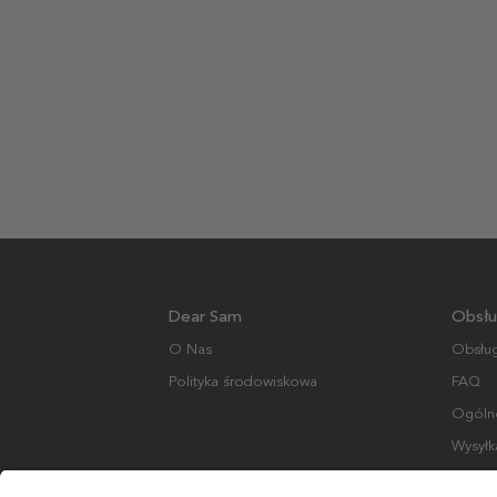
Dear Sam
Obsłu
O Nas
Obsług
Polityka środowiskowa
FAQ
Ogólne
Wysyłk