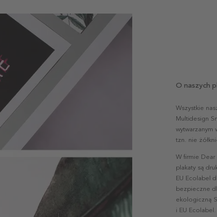
O naszych p
Wszystkie nas
Multidesign S
wytwarzanym w 
tzn. nie żółk
W firmie Dear
plakaty są dr
EU Ecolabel d
bezpieczne dl
ekologiczną S
i EU Ecolabel.