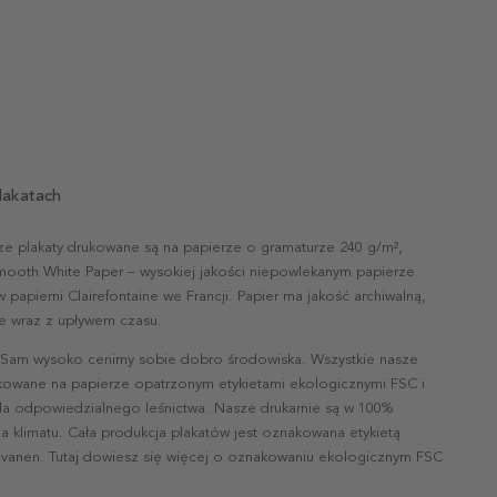
lakatach
ze plakaty drukowane są na papierze o gramaturze 240 g/m²,
mooth White Paper – wysokiej jakości niepowlekanym papierze
papierni Clairefontaine we Francji. Papier ma jakość archiwalną,
nie wraz z upływem czasu.
 Sam wysoko cenimy sobie dobro środowiska. Wszystkie nasze
ukowane na papierze opatrzonym etykietami ekologicznymi FSC i
la odpowiedzialnego leśnictwa. Nasze drukarnie są w 100%
a klimatu. Cała produkcja plakatów jest oznakowana etykietą
vanen. Tutaj dowiesz się więcej o oznakowaniu ekologicznym FSC