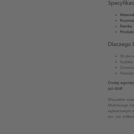
Specyfika
Materiał
Rozmiar
Ramka:
Produkc
Dlaczego 
30 dni 
Szybka 
Zrównow
Skandyn
Dodaj egzotyc
już dziś!
Wszystkie nas
Multidesign S
wytwarzanym w 
tzn. nie żółkn