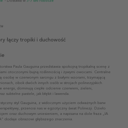
ie
- Dostawa w
3-7 dni robocze
tu
ry łączy tropiki i duchowość
ie
torstwa Paula Gauguina przedstawia spokojną tropikalną scenę z
iami otoczonymi bujną roślinnością i żywymi owocami. Centralne
ą osobę w czerwonym sarongu z białymi wzorami, trzymającą
mionach, obok dwóch innych osób w strojach polinezyjskich.
e energii, dominują ciepłe odcienie czerwieni, zieleni,
z subtelne pastele, jak błękit i lawenda.
istyczny styl Gauguina, z widocznym użyciem odważnych barw
perspektywy, przenosi nas w egzotyczny świat Polinezji. Dzieło
jem oraz duchowym uniesieniem, a napisana na dole fraza „IA
 dodaje obrazowi głębszego znaczenia.