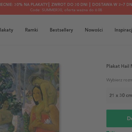
BECNIE: 30% NA PLAKATY┃ ZWROT DO 30 DNI ┃ DOSTAWA W 2–7 DN
Code: SUMMER30
, oferta ważna do 6.08
lakaty
Ramki
Bestsellery
Nowości
Inspirac
Plakat Hail
Wybierz rozm
21 x 30 c
D