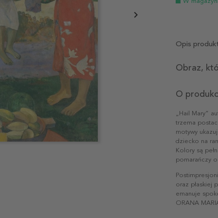
W magazyn
Opis produk
Obraz, któ
O produkc
„Hail Mary” au
trzema postac
motywy ukazuj
dziecko na ra
Kolory są pełn
pomarańczy ora
Postimpresjon
oraz płaskiej 
emanuje spoko
ORANA MARIA”