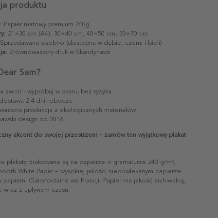
cja produktu
:
Papier matowy premium 240g
y:
21×30 cm (A4), 30×40 cm, 40×50 cm, 50×70 cm
Sprzedawana osobno (dostępna w dębie, czerni i bieli)
ja:
Zrównoważony druk w Skandynawii
Dear Sam?
na zwrot - wypróbuj w domu bez ryzyka
dostawa 2-4 dni robocze
ażona produkcja z ekologicznych materiałów
awski design od 2016
zny akcent do swojej przestrzeni – zamów ten wyjątkowy plakat
ze plakaty drukowane są na papierze o gramaturze 240 g/m²,
mooth White Paper – wysokiej jakości niepowlekanym papierze
papierni Clairefontaine we Francji. Papier ma jakość archiwalną,
ie wraz z upływem czasu.