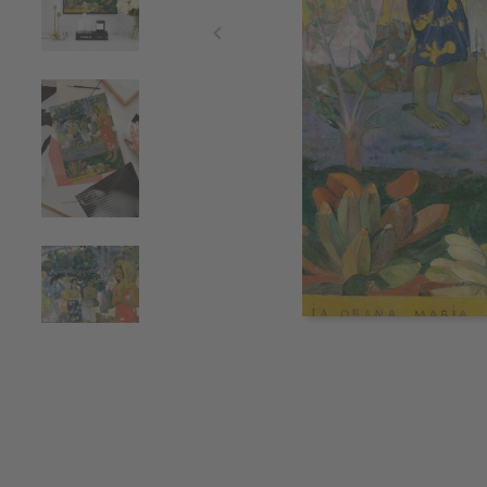
Item
1
of
4