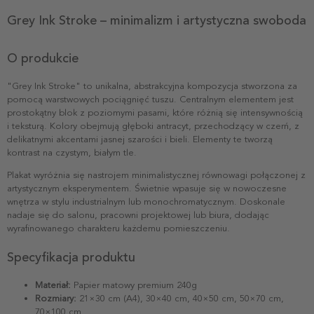
Grey Ink Stroke – minimalizm i artystyczna swoboda
O produkcie
"Grey Ink Stroke" to unikalna, abstrakcyjna kompozycja stworzona za
pomocą warstwowych pociągnięć tuszu. Centralnym elementem jest
prostokątny blok z poziomymi pasami, które różnią się intensywnością
i teksturą. Kolory obejmują głęboki antracyt, przechodzący w czerń, z
delikatnymi akcentami jasnej szarości i bieli. Elementy te tworzą
kontrast na czystym, białym tle.
Plakat wyróżnia się nastrojem minimalistycznej równowagi połączonej z
artystycznym eksperymentem. Świetnie wpasuje się w nowoczesne
wnętrza w stylu industrialnym lub monochromatycznym. Doskonale
nadaje się do salonu, pracowni projektowej lub biura, dodając
wyrafinowanego charakteru każdemu pomieszczeniu.
Specyfikacja produktu
Materiał:
Papier matowy premium 240g
Rozmiary:
21×30 cm (A4), 30×40 cm, 40×50 cm, 50×70 cm,
70×100 cm