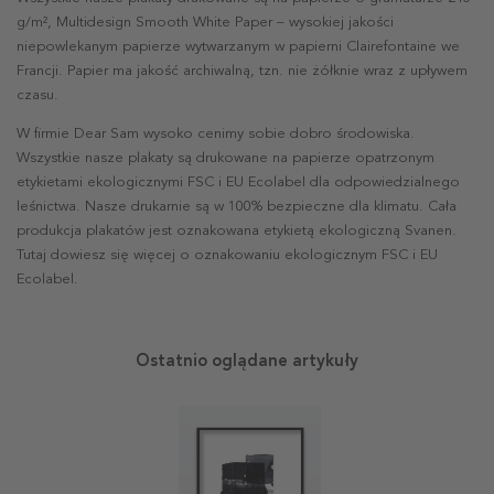
g/m², Multidesign Smooth White Paper – wysokiej jakości
niepowlekanym papierze wytwarzanym w papierni Clairefontaine we
Francji. Papier ma jakość archiwalną, tzn. nie żółknie wraz z upływem
czasu.
W firmie Dear Sam wysoko cenimy sobie dobro środowiska.
Wszystkie nasze plakaty są drukowane na papierze opatrzonym
etykietami ekologicznymi FSC i EU Ecolabel dla odpowiedzialnego
leśnictwa. Nasze drukarnie są w 100% bezpieczne dla klimatu. Cała
produkcja plakatów jest oznakowana etykietą ekologiczną Svanen.
Tutaj dowiesz się więcej o oznakowaniu ekologicznym FSC i EU
Ecolabel.
Ostatnio oglądane artykuły