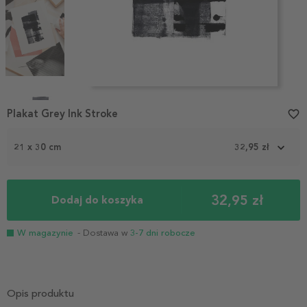
Item
1
Plakat Grey Ink Stroke
favorite_border
of
4
21 x 30 cm
32,95 zł
32,95 zł
Dodaj do koszyka
W magazynie
- Dostawa w
3-7 dni robocze
Opis produktu