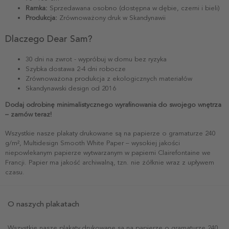
Ramka:
Sprzedawana osobno (dostępna w dębie, czerni i bieli)
Produkcja:
Zrównoważony druk w Skandynawii
Dlaczego Dear Sam?
30 dni na zwrot - wypróbuj w domu bez ryzyka
Szybka dostawa 2-4 dni robocze
Zrównoważona produkcja z ekologicznych materiałów
Skandynawski design od 2016
Dodaj odrobinę minimalistycznego wyrafinowania do swojego wnętrza
– zamów teraz!
Wszystkie nasze plakaty drukowane są na papierze o gramaturze 240
g/m², Multidesign Smooth White Paper – wysokiej jakości
niepowlekanym papierze wytwarzanym w papierni Clairefontaine we
Francji. Papier ma jakość archiwalną, tzn. nie żółknie wraz z upływem
czasu.
O naszych plakatach
Wszystkie nasze plakaty drukowane są na papierze o gramaturze 240