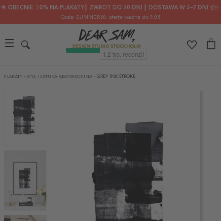
🌟 OBECNIE: 30% NA PLAKATY┃ ZWROT DO 30 DNI ┃ DOSTAWA W 2–7 DNI 📦✨
Code: SUMMER30
, oferta ważna do 9.08
PLAKATY
/
STYL
/
SZTUKA ABSTRAKCYJNA
/
GREY INK STROKE