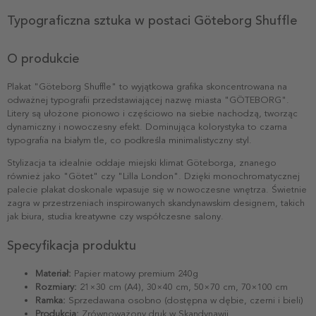
Typograficzna sztuka w postaci Göteborg Shuffle
O produkcie
Plakat "Göteborg Shuffle" to wyjątkowa grafika skoncentrowana na
odważnej typografii przedstawiającej nazwę miasta "GÖTEBORG".
Litery są ułożone pionowo i częściowo na siebie nachodzą, tworząc
dynamiczny i nowoczesny efekt. Dominująca kolorystyka to czarna
typografia na białym tle, co podkreśla minimalistyczny styl.
Stylizacja ta idealnie oddaje miejski klimat Göteborga, znanego
również jako "Götet" czy "Lilla London". Dzięki monochromatycznej
palecie plakat doskonale wpasuje się w nowoczesne wnętrza. Świetnie
zagra w przestrzeniach inspirowanych skandynawskim designem, takich
jak biura, studia kreatywne czy współczesne salony.
Specyfikacja produktu
Materiał:
Papier matowy premium 240g
Rozmiary:
21×30 cm (A4), 30×40 cm, 50×70 cm, 70×100 cm
Ramka:
Sprzedawana osobno (dostępna w dębie, czerni i bieli)
Produkcja:
Zrównoważony druk w Skandynawii