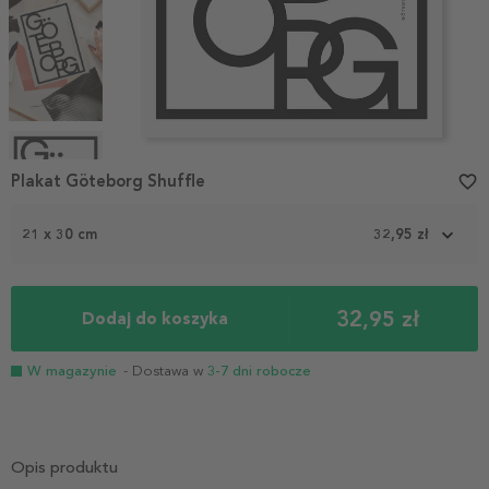
Item
1
Plakat Göteborg Shuffle
favorite_border
of
4
21 x 30 cm
32,95 zł
32,95 zł
Dodaj do koszyka
W magazynie
- Dostawa w
3-7 dni robocze
Opis produktu