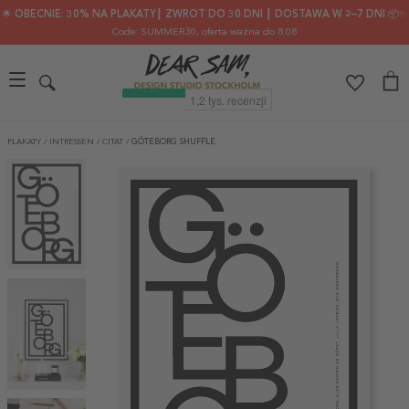
🌟 OBECNIE: 30% NA PLAKATY┃ ZWROT DO 30 DNI ┃ DOSTAWA W 2–7 DNI 📦✨
Code: SUMMER30
, oferta ważna do 8.08
PLAKATY
/
INTRESSEN
/
CITAT
/
GÖTEBORG SHUFFLE