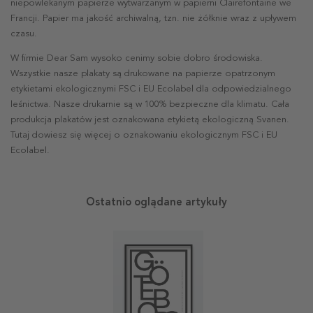
niepowlekanym papierze wytwarzanym w papierni Clairefontaine we
Francji. Papier ma jakość archiwalną, tzn. nie żółknie wraz z upływem
czasu.
W firmie Dear Sam wysoko cenimy sobie dobro środowiska.
Wszystkie nasze plakaty są drukowane na papierze opatrzonym
etykietami ekologicznymi FSC i EU Ecolabel dla odpowiedzialnego
leśnictwa. Nasze drukarnie są w 100% bezpieczne dla klimatu. Cała
produkcja plakatów jest oznakowana etykietą ekologiczną Svanen.
Tutaj dowiesz się więcej o oznakowaniu ekologicznym FSC i EU
Ecolabel.
Ostatnio oglądane artykuły