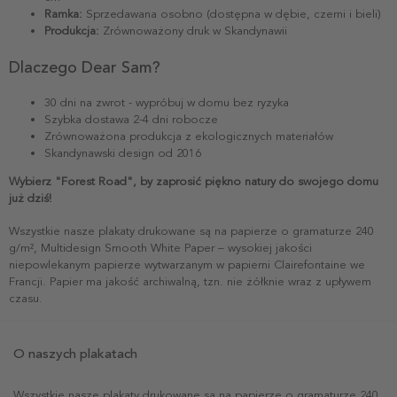
Ramka:
Sprzedawana osobno (dostępna w dębie, czerni i bieli)
Produkcja:
Zrównoważony druk w Skandynawii
Dlaczego Dear Sam?
30 dni na zwrot - wypróbuj w domu bez ryzyka
Szybka dostawa 2-4 dni robocze
Zrównoważona produkcja z ekologicznych materiałów
Skandynawski design od 2016
Wybierz "Forest Road", by zaprosić piękno natury do swojego domu
już dziś!
Wszystkie nasze plakaty drukowane są na papierze o gramaturze 240
g/m², Multidesign Smooth White Paper – wysokiej jakości
niepowlekanym papierze wytwarzanym w papierni Clairefontaine we
Francji. Papier ma jakość archiwalną, tzn. nie żółknie wraz z upływem
czasu.
O naszych plakatach
Wszystkie nasze plakaty drukowane są na papierze o gramaturze 240