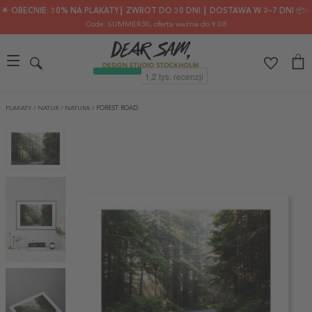
🌟 OBECNIE: 30% NA PLAKATY┃ ZWROT DO 30 DNI ┃ DOSTAWA W 2–7 DNI 📦✨
Code: SUMMER30
, oferta ważna do 9.08
PLAKATY
/
NATUR
/
NATURA
/
FOREST ROAD