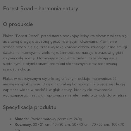
Forest Road – harmonia natury
O produkcie
Plakat "Forest Road" przedstawia spokojny leśny krajobraz z wijącą się
asfaltową drogą otoczoną gęsto rosnącymi drzewami. Promienie
słońca przebijają się przez wysoką koronę drzew, rzucając jasne smugi
światła na intensywnie zieloną roślinność, co nadaje obrazowi głębi i
ożywia całą scenę. Dominujące odcienie zieleni przeplatają się z
subtelnymi złotymi tonami promieni słonecznych oraz stonowaną
szarością drogi.
Plakat w realistycznym stylu fotograficznym oddaje malowniczość i
niezwykły spokój lasu. Dzięki naturalnej kompozycji z wijącą się drogą
zaprasza widza w podróż w głąb natury. Idealny do stworzenia
wyciszającego nastroju i wprowadzenia elementu przyrody do wnętrza.
Specyfikacja produktu
Materiał:
Papier matowy premium 240g
Rozmiary:
30×21 cm, 40×30 cm, 50×40 cm, 70×50 cm, 100×70
cm