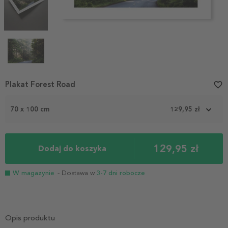
Item
Plakat Forest Road
favorite_border
1
of
70 x 100 cm
129,95 zł
4
129,95 zł
Dodaj do koszyka
W magazynie
- Dostawa w
3-7 dni robocze
Opis produktu