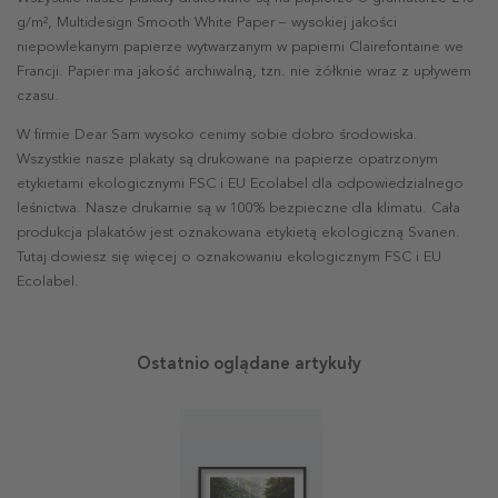
g/m², Multidesign Smooth White Paper – wysokiej jakości
niepowlekanym papierze wytwarzanym w papierni Clairefontaine we
Francji. Papier ma jakość archiwalną, tzn. nie żółknie wraz z upływem
czasu.
W firmie Dear Sam wysoko cenimy sobie dobro środowiska.
Wszystkie nasze plakaty są drukowane na papierze opatrzonym
etykietami ekologicznymi FSC i EU Ecolabel dla odpowiedzialnego
leśnictwa. Nasze drukarnie są w 100% bezpieczne dla klimatu. Cała
produkcja plakatów jest oznakowana etykietą ekologiczną Svanen.
Tutaj dowiesz się więcej o oznakowaniu ekologicznym FSC i EU
Ecolabel.
Ostatnio oglądane artykuły