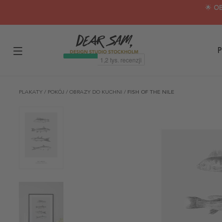
🌟 O
P
PLAKATY
/
POKÓJ
/
OBRAZY DO KUCHNI
/
FISH OF THE NILE