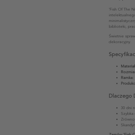
'Fish Of The 
intelektualne
minimalistyczn
biblioteki, pr
Świetnie spraw
dekoracyjny.
Specyfika
Materiał
Rozmiar
Ramka:
Produkc
Dlaczego 
30 dni 
Szybka 
Zrównow
Skandyn
Zamów 'Fish Of