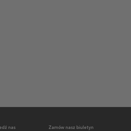
edź nas
Zamów nasz biuletyn