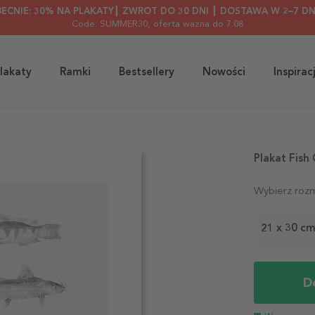
BECNIE: 30% NA PLAKATY┃ ZWROT DO 30 DNI ┃ DOSTAWA W 2–7 DN
Code: SUMMER30
, oferta ważna do 7.08
lakaty
Ramki
Bestsellery
Nowości
Inspirac
Plakat Fish
Wybierz rozm
21 x 30 c
D