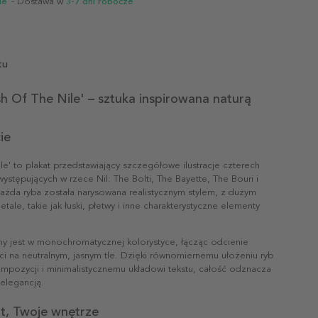
ie
- Dostawa w
3-7 dni robocze
tu
sh Of The Nile' – sztuka inspirowana naturą
ie
ile' to plakat przedstawiający szczegółowe ilustracje czterech
ystępujących w rzece Nil: The Bolti, The Bayette, The Bouri i
Każda ryba została narysowana realistycznym stylem, z dużym
etale, takie jak łuski, płetwy i inne charakterystyczne elementy
any jest w monochromatycznej kolorystyce, łącząc odcienie
ści na neutralnym, jasnym tle. Dzięki równomiernemu ułożeniu ryb
mpozycji i minimalistycznemu układowi tekstu, całość odznacza
 elegancją.
t, Twoje wnętrze