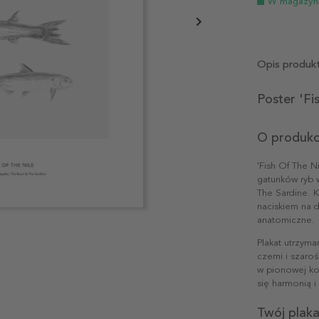
W magazyn
Opis produk
Poster 'Fi
O produkc
'Fish Of The N
gatunków ryb w
The Sardine. 
naciskiem na d
anatomiczne.
Plakat utrzym
czerni i szaro
w pionowej ko
się harmonią i
Twój plaka