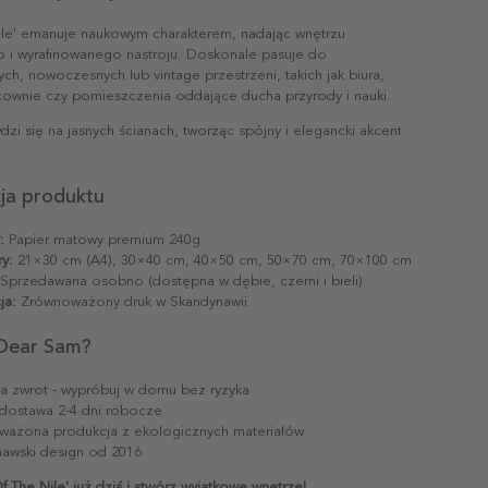
Nile' emanuje naukowym charakterem, nadając wnętrzu
go i wyrafinowanego nastroju. Doskonale pasuje do
ych, nowoczesnych lub vintage przestrzeni, takich jak biura,
acownie czy pomieszczenia oddające ducha przyrody i nauki.
dzi się na jasnych ścianach, tworząc spójny i elegancki akcent
cja produktu
:
Papier matowy premium 240g
y:
21×30 cm (A4), 30×40 cm, 40×50 cm, 50×70 cm, 70×100 cm
Sprzedawana osobno (dostępna w dębie, czerni i bieli)
ja:
Zrównoważony druk w Skandynawii
Dear Sam?
na zwrot - wypróbuj w domu bez ryzyka
dostawa 2-4 dni robocze
ażona produkcja z ekologicznych materiałów
awski design od 2016
 The Nile' już dziś i stwórz wyjątkowe wnętrze!