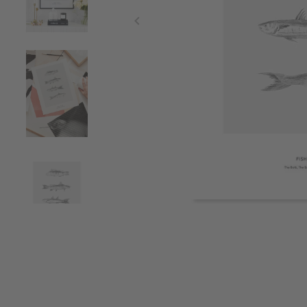
Item
1
of
4