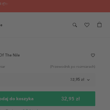
I 📦✨
je
 Of The Nile
favorite_border
iar
(Przewodnik po rozmiarach)
m
32,95 zł
32,95 zł
odaj do koszyka