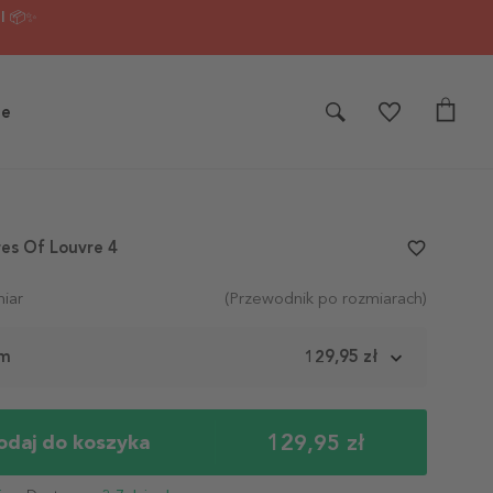
I 📦✨
je
res Of Louvre 4
favorite_border
iar
(Przewodnik po rozmiarach)
cm
129,95 zł
129,95 zł
odaj do koszyka