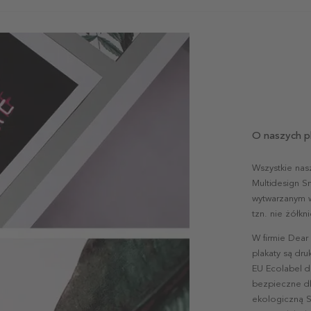
O naszych p
Wszystkie nas
Multidesign S
wytwarzanym w 
tzn. nie żółk
W firmie Dear
plakaty są dr
EU Ecolabel d
bezpieczne dl
ekologiczną S