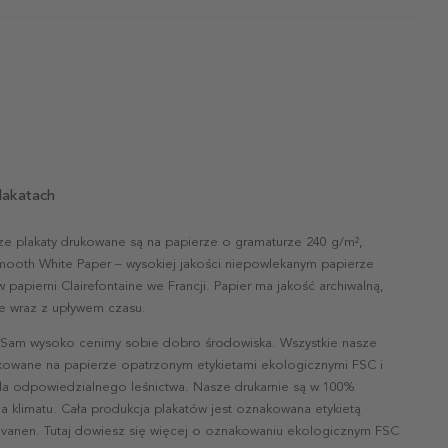
lakatach
ze plakaty drukowane są na papierze o gramaturze 240 g/m²,
mooth White Paper – wysokiej jakości niepowlekanym papierze
papierni Clairefontaine we Francji. Papier ma jakość archiwalną,
nie wraz z upływem czasu.
 Sam wysoko cenimy sobie dobro środowiska. Wszystkie nasze
ukowane na papierze opatrzonym etykietami ekologicznymi FSC i
la odpowiedzialnego leśnictwa. Nasze drukarnie są w 100%
a klimatu. Cała produkcja plakatów jest oznakowana etykietą
vanen. Tutaj dowiesz się więcej o oznakowaniu ekologicznym FSC