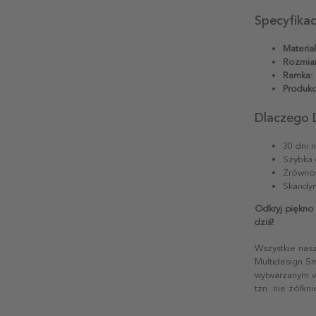
Specyfika
Materiał
Rozmiar
Ramka:
Produkc
Dlaczego 
30 dni 
Szybka 
Zrównow
Skandyn
Odkryj piękno 
dziś!
Wszystkie nas
Multidesign S
wytwarzanym w 
tzn. nie żółkn