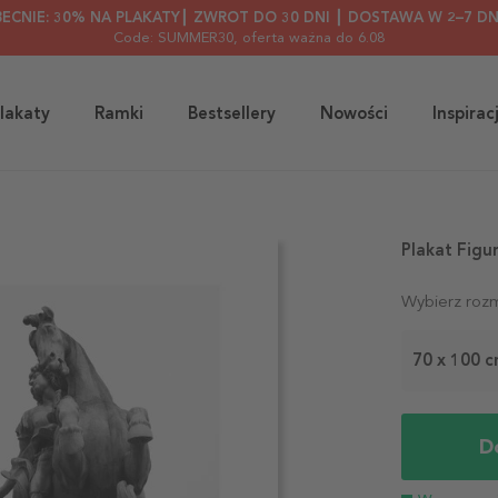
BECNIE: 30% NA PLAKATY┃ ZWROT DO 30 DNI ┃ DOSTAWA W 2–7 DN
Code: SUMMER30
, oferta ważna do 6.08
lakaty
Ramki
Bestsellery
Nowości
Inspirac
Plakat Figu
Wybierz rozm
70 x 100 
D