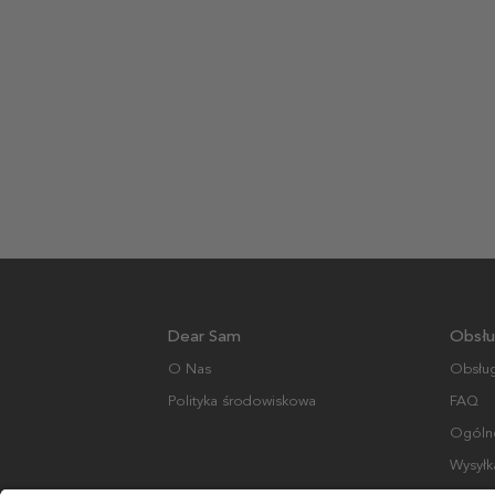
Dear Sam
Obsłu
O Nas
Obsług
Polityka środowiskowa
FAQ
Ogólne
Wysyłk