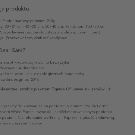
cja produktu
:
Papier matowy premium 240g
y:
30×21 cm, 40×30 cm, 50×40 cm, 70×50 cm, 100×70 cm
Sprzedawana osobno (dostępna w dębie, czerni i bieli)
ja:
Zrównoważony druk w Skandynawii
Dear Sam?
na zwrot - wypróbuj w domu bez ryzyka
dostawa 2-4 dni robocze
ażona produkcja z ekologicznych materiałów
awski design od 2016
klasycznej sztuki z plakatem Figures Of Louvre 4 – zamów już
ze plakaty drukowane są na papierze o gramaturze 240 g/m²,
mooth White Paper – wysokiej jakości niepowlekanym papierze
papierni Clairefontaine we Francji. Papier ma jakość archiwalną,
ie wraz z upływem czasu.