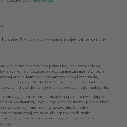
ie
- Dostawa w
3-7 dni robocze
tu
f Louvre 4 – ponadczasowy majestat w sztuce
ie
uvre 4 to monochromatyczny plakat ukazujący szczegółową
tawiającą konia unoszącego się z dynamiczną intensywnością.
iewnej szacie, harmonijnie towarzyszy energii zwierzęcia,
ramatyczny nastrój dzieła. Detale, takie jak muskulatura konia i
n, zostały mistrzowsko uchwycone na tle neutralnego, białego tła.
na kompozycja oraz monochromatyczna paleta barw nadają temu
dczasowy charakter, uwypuklając jego artystyczne piękno. Plakat
 w nowoczesnych wnętrzach, w szczególności tych o
onochromatycznej stylistyce lub inspirowanych sztuką
ędzie idealnym wyborem do salonów, biur, czy przestrzeni o
gancji.