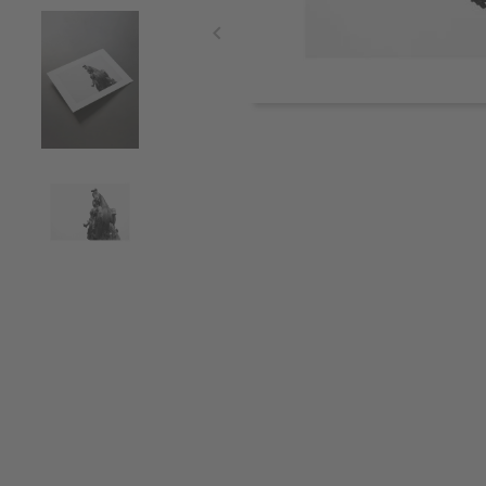
Item
1
of
4