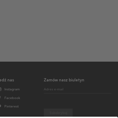
edź nas
Zamów nasz biuletyn
Instagram
Adres e-mail
Facebook
Pinterest
Subskrybuj