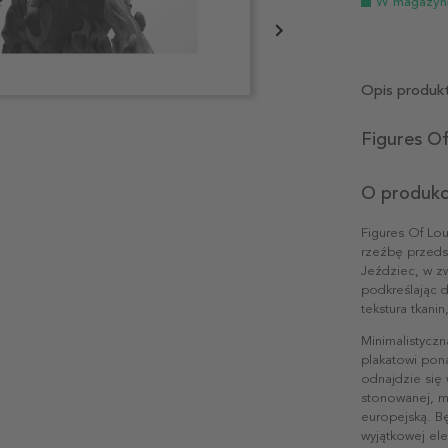
W magazyn
Opis produk
Figures O
O produkc
Figures Of Lo
rzeźbę przeds
Jeździec, w zw
podkreślając d
tekstura tkani
Minimalistycz
plakatowi pona
odnajdzie się
stonowanej, m
europejską. B
wyjątkowej ele