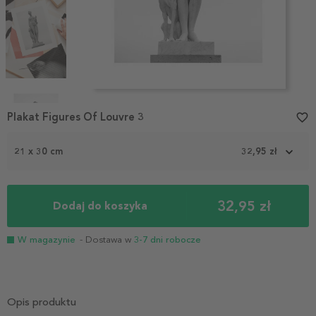
Item
1
Plakat Figures Of Louvre 3
favorite_border
of
4
21 x 30 cm
32,95 zł
32,95 zł
Dodaj do koszyka
W magazynie
- Dostawa w
3-7 dni robocze
Opis produktu