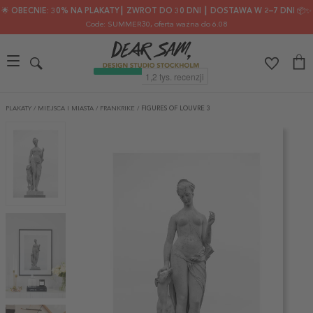
🌟 OBECNIE: 30% NA PLAKATY┃ ZWROT DO 30 DNI ┃ DOSTAWA W 2–7 DNI 📦✨
Code: SUMMER30
, oferta ważna do 6.08
PLAKATY
/
MIEJSCA I MIASTA
/
FRANKRIKE
/
FIGURES OF LOUVRE 3