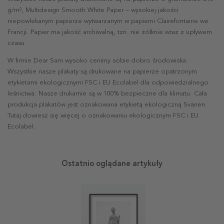
g/m², Multidesign Smooth White Paper – wysokiej jakości
niepowlekanym papierze wytwarzanym w papierni Clairefontaine we
Francji. Papier ma jakość archiwalną, tzn. nie żółknie wraz z upływem
czasu.
W firmie Dear Sam wysoko cenimy sobie dobro środowiska.
Wszystkie nasze plakaty są drukowane na papierze opatrzonym
etykietami ekologicznymi FSC i EU Ecolabel dla odpowiedzialnego
leśnictwa. Nasze drukarnie są w 100% bezpieczne dla klimatu. Cała
produkcja plakatów jest oznakowana etykietą ekologiczną Svanen.
Tutaj dowiesz się więcej o oznakowaniu ekologicznym FSC i EU
Ecolabel.
Ostatnio oglądane artykuły