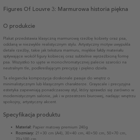
Figures Of Louvre 3: Marmurowa historia piękna
O produkcie
Plakat przedstawia klasyczną marmurową rzeźbę kobiety oraz psa,
oddaną w niezwykle realistycznym stylu. Artystyczny motyw uwypukla
detale rzeźby, takie jak tekstura marmuru, miękkie fałdy materiału
spływające wokół figury kobiecej oraz subtelnie wyrzeźbioną formę
psa. Wszystko to ujęte w monochromatycznej palecie szarości na
neutralnym tle, podkreślającym precyzję i piękno dzieła.
Ta elegancka kompozycja doskonale pasuje do wnętrz o
minimalistycznym lub klasycznym charakterze. Grayscale i precyzyjna
estetyka zapewniają ponadczasowy styl, który sprawdzi się zarówno w
modernistycznym salonie, jak i w przestrzeni biurowej, nadając wnętrzu
spokojny, artystyczny akcent.
Specyfikacja produktu
Materiał:
Papier matowy premium 240g
Rozmiary:
21×30 cm (A4), 30×40 cm, 40×50 cm, 50×70 cm,
70×100 cm