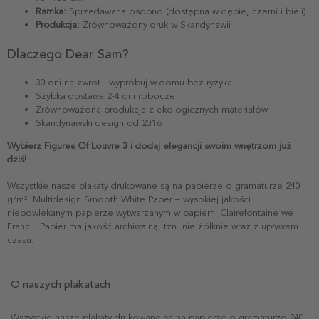
Ramka:
Sprzedawana osobno (dostępna w dębie, czerni i bieli)
Produkcja:
Zrównoważony druk w Skandynawii
Dlaczego Dear Sam?
30 dni na zwrot - wypróbuj w domu bez ryzyka
Szybka dostawa 2-4 dni robocze
Zrównoważona produkcja z ekologicznych materiałów
Skandynawski design od 2016
Wybierz Figures Of Louvre 3 i dodaj elegancji swoim wnętrzom już
dziś!
Wszystkie nasze plakaty drukowane są na papierze o gramaturze 240
g/m², Multidesign Smooth White Paper – wysokiej jakości
niepowlekanym papierze wytwarzanym w papierni Clairefontaine we
Francji. Papier ma jakość archiwalną, tzn. nie żółknie wraz z upływem
czasu.
O naszych plakatach
Wszystkie nasze plakaty drukowane są na papierze o gramaturze 240