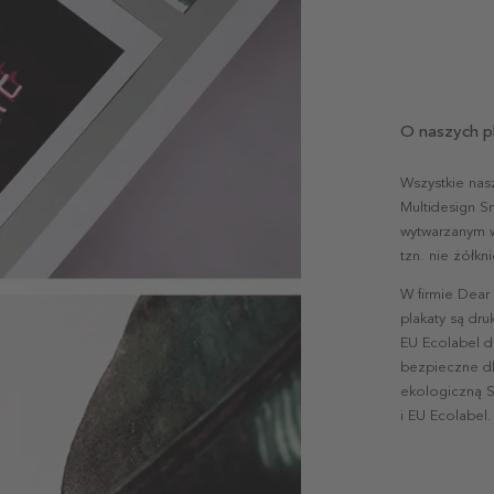
O naszych p
Wszystkie nas
Multidesign S
wytwarzanym w 
tzn. nie żółk
W firmie Dear
plakaty są dr
EU Ecolabel d
bezpieczne dl
ekologiczną S
i EU Ecolabel.