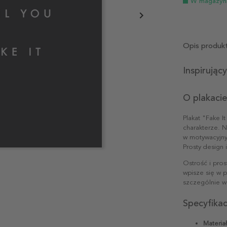
W magazyn
Opis produk
Inspirując
O plakacie
Plakat "Fake 
charakterze. N
w motywacyjny 
Prosty design 
Ostrość i pros
wpisze się w p
szczególnie w
Specyfika
Materiał