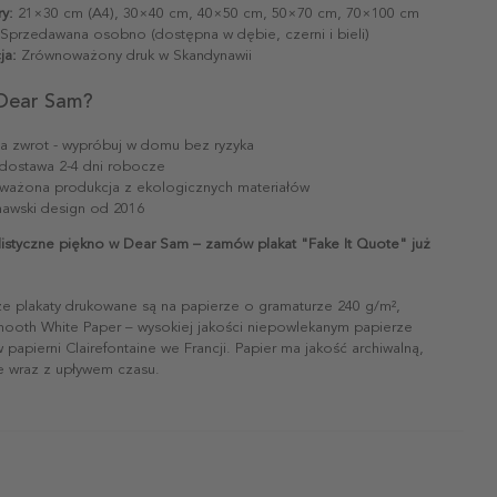
y:
21×30 cm (A4), 30×40 cm, 40×50 cm, 50×70 cm, 70×100 cm
Sprzedawana osobno (dostępna w dębie, czerni i bieli)
ja:
Zrównoważony druk w Skandynawii
Dear Sam?
na zwrot - wypróbuj w domu bez ryzyka
dostawa 2-4 dni robocze
ażona produkcja z ekologicznych materiałów
awski design od 2016
listyczne piękno w Dear Sam – zamów plakat "Fake It Quote" już
ze plakaty drukowane są na papierze o gramaturze 240 g/m²,
mooth White Paper – wysokiej jakości niepowlekanym papierze
papierni Clairefontaine we Francji. Papier ma jakość archiwalną,
ie wraz z upływem czasu.