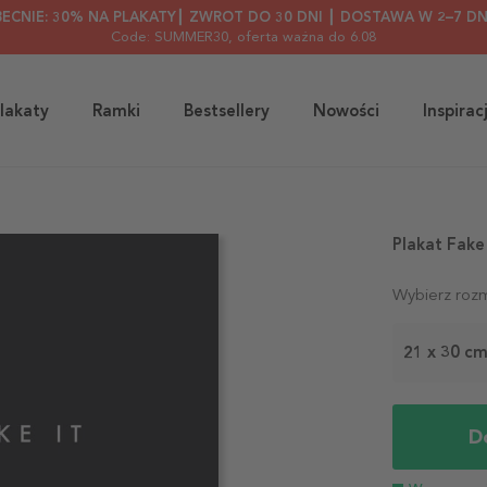
BECNIE: 30% NA PLAKATY┃ ZWROT DO 30 DNI ┃ DOSTAWA W 2–7 DN
Code: SUMMER30
, oferta ważna do 6.08
lakaty
Ramki
Bestsellery
Nowości
Inspirac
Plakat Fake
Wybierz rozm
21 x 30 c
D