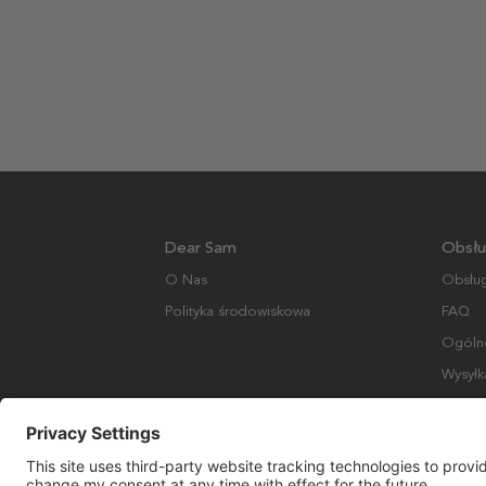
Dear Sam
Obsłu
O Nas
Obsług
Polityka środowiskowa
FAQ
Ogólne
Wysyłk