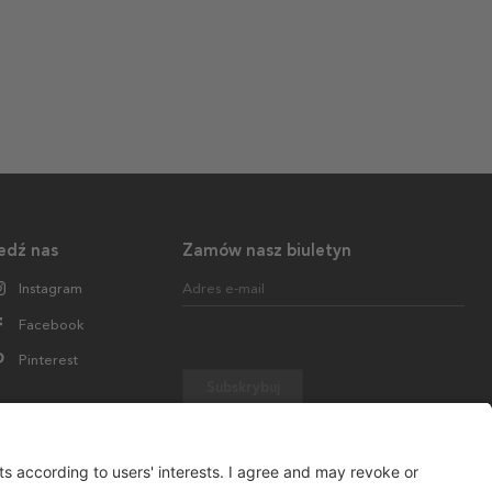
edź nas
Zamów nasz biuletyn
Instagram
Adres e-mail
Facebook
Pinterest
Subskrybuj