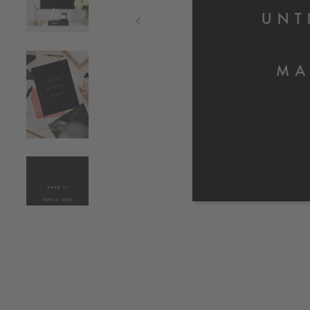
Item
1
of
4