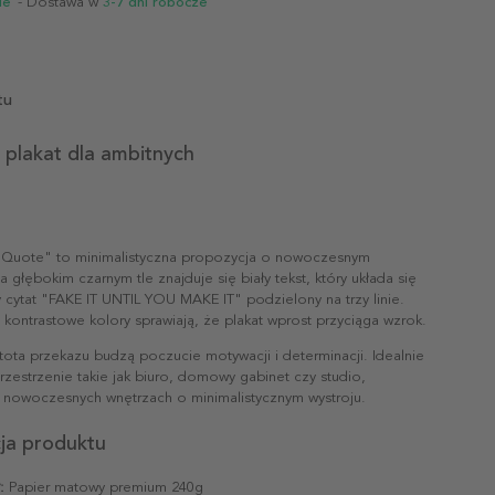
ie
- Dostawa w
3-7 dni robocze
tu
y plakat dla ambitnych
It Quote" to minimalistyczna propozycja o nowoczesnym
a głębokim czarnym tle znajduje się biały tekst, który układa się
cytat "FAKE IT UNTIL YOU MAKE IT" podzielony na trzy linie.
i kontrastowe kolory sprawiają, że plakat wprost przyciąga wzrok.
tota przekazu budzą poczucie motywacji i determinacji. Idealnie
rzestrzenie takie jak biuro, domowy gabinet czy studio,
 nowoczesnych wnętrzach o minimalistycznym wystroju.
cja produktu
:
Papier matowy premium 240g