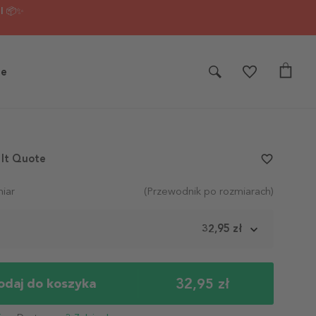
I 📦✨
je
 It Quote
favorite_border
iar
(Przewodnik po rozmiarach)
m
32,95 zł
32,95 zł
odaj do koszyka