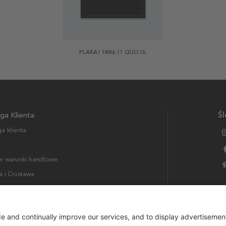
PLAKAT FAKE IT QUOTE
ga Klienta
Śl
a klienta
 warunki handlowe
a i Dostawa