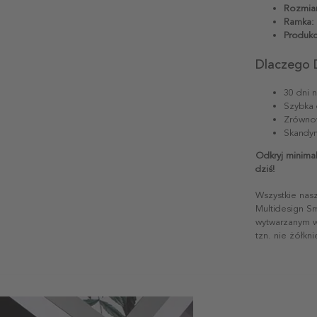
Rozmiar
Ramka:
Produkc
Dlaczego 
30 dni 
Szybka 
Zrównow
Skandyn
Odkryj minima
dziś!
Wszystkie nas
Multidesign S
wytwarzanym w 
tzn. nie żółkn