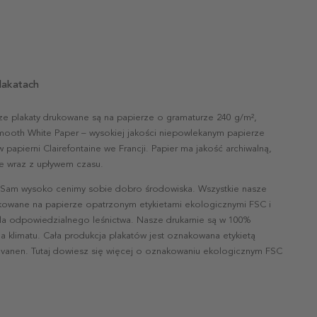
lakatach
ze plakaty drukowane są na papierze o gramaturze 240 g/m²,
mooth White Paper – wysokiej jakości niepowlekanym papierze
papierni Clairefontaine we Francji. Papier ma jakość archiwalną,
nie wraz z upływem czasu.
 Sam wysoko cenimy sobie dobro środowiska. Wszystkie nasze
ukowane na papierze opatrzonym etykietami ekologicznymi FSC i
la odpowiedzialnego leśnictwa. Nasze drukarnie są w 100%
a klimatu. Cała produkcja plakatów jest oznakowana etykietą
vanen. Tutaj dowiesz się więcej o oznakowaniu ekologicznym FSC