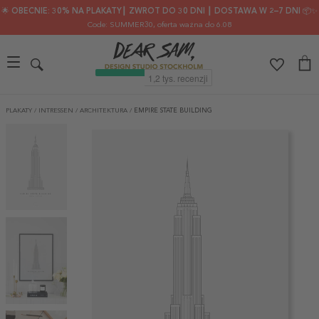
🌟 OBECNIE: 30% NA PLAKATY┃ ZWROT DO 30 DNI ┃ DOSTAWA W 2–7 DNI 📦✨
Code: SUMMER30
, oferta ważna do 6.08
PLAKATY
/
INTRESSEN
/
ARCHITEKTURA
/
EMPIRE STATE BUILDING