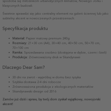
spodoba się miłośnikom urbanistycznych klimatów, Nowego Jorku i
klasycznych budowli.
Świetnie sprawdzi się jako centralny element na galerii ściennej lub jako
subtelny akcent w nowoczesnych przestrzeniach.
Specyfikacja produktu
Materiał:
Papier matowy premium 240g
Rozmiary:
21×30 cm (A4), 30×40 cm, 40×50 cm, 50×70 cm,
70×100 cm
Ramka:
Sprzedawana osobno (dostępna w dębie, czerni i bieli)
Produkcja:
Zrównoważony druk w Skandynawii
Dlaczego Dear Sam?
30 dni na zwrot - wypróbuj w domu bez ryzyka
Szybka dostawa 2-4 dni robocze
Zrównoważona produkcja z ekologicznych materiałów
Skandynawski design od 2016
Zamów już dziś i spraw, by twój dom zyskał wyjątkowy, nowojorski
akcent!