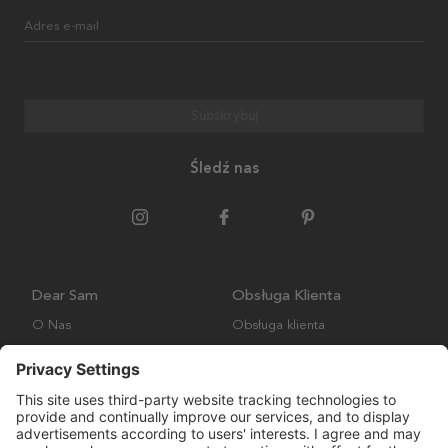
Adres e-mail
Subskrybuj
Śledź nas
Dear Sam
Obsługa Klienta
O Nas
Obsługa klienta
Polityka środowiskowa
FAQ
Ogólne warunki handlowe
Wysyłka i Dostawa