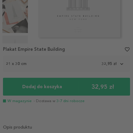
Item
1
Plakat Empire State Building
favorite_border
of
4
21 x 30 cm
32,95 zł
32,95 zł
Dodaj do koszyka
W magazynie
- Dostawa w
3-7 dni robocze
Opis produktu