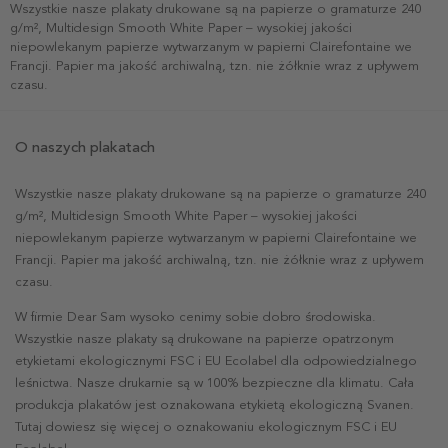
Wszystkie nasze plakaty drukowane są na papierze o gramaturze 240
g/m², Multidesign Smooth White Paper – wysokiej jakości
niepowlekanym papierze wytwarzanym w papierni Clairefontaine we
Francji. Papier ma jakość archiwalną, tzn. nie żółknie wraz z upływem
czasu.
O naszych plakatach
Wszystkie nasze plakaty drukowane są na papierze o gramaturze 240
g/m², Multidesign Smooth White Paper – wysokiej jakości
niepowlekanym papierze wytwarzanym w papierni Clairefontaine we
Francji. Papier ma jakość archiwalną, tzn. nie żółknie wraz z upływem
czasu.
W firmie Dear Sam wysoko cenimy sobie dobro środowiska.
Wszystkie nasze plakaty są drukowane na papierze opatrzonym
etykietami ekologicznymi FSC i EU Ecolabel dla odpowiedzialnego
leśnictwa. Nasze drukarnie są w 100% bezpieczne dla klimatu. Cała
produkcja plakatów jest oznakowana etykietą ekologiczną Svanen.
Tutaj dowiesz się więcej o oznakowaniu ekologicznym FSC i EU