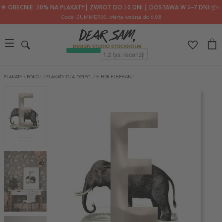
🌟 OBECNIE: 30% NA PLAKATY┃ ZWROT DO 30 DNI ┃ DOSTAWA W 2–7 DNI 📦✨
Code: SUMMER30
, oferta ważna do 6.08
PLAKATY
/
POKÓJ
/
PLAKATY DLA DZIECI
/
E FOR ELEPHANT