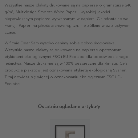
Wszystkie nasze plakaty drukowane są na papierze o gramaturze 240
g/m², Multidesign Smooth White Paper – wysokiej jakości
niepowlekanym papierze wytwarzanym w papierni Clairefontaine we
Francji. Papier ma jakość archiwalną, tzn. nie żółknie wraz z upływem
czasu.
W firmie Dear Sam wysoko cenimy sobie dobro środowiska.
Wszystkie nasze plakaty są drukowane na papierze opatrzonym
etykietami ekologicznymi FSC i EU Ecolabel dla odpowiedzialnego
leśnictwa. Nasze drukarnie są w 100% bezpieczne dla klimatu. Cała
produkcja plakatów jest oznakowana etykietą ekologiczną Svanen.
Tutaj dowiesz się więcej o oznakowaniu ekologicznym FSC i EU
Ecolabel.
Ostatnio oglądane artykuły