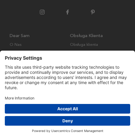
Dear Sam
Obsługa Klienta
O Nas
Obsługa klienta
Polityka środowiskowa
FAQ
Ogólne warunki handlowe
Wysyłka i Dostawa
Copyright © Many Brands AB 2023. Wszelkie prawa zastrzeżone.