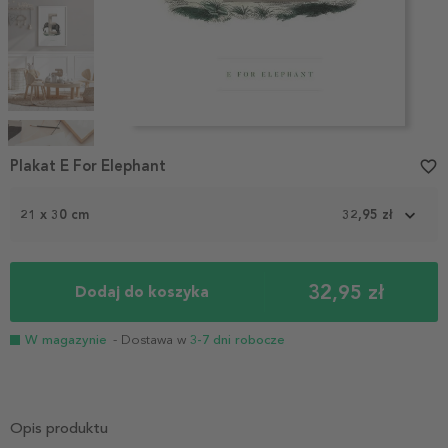
Item
1
Plakat E For Elephant
favorite_border
of
5
21 x 30 cm
32,95 zł
32,95 zł
Dodaj do koszyka
W magazynie
- Dostawa w
3-7 dni robocze
Opis produktu