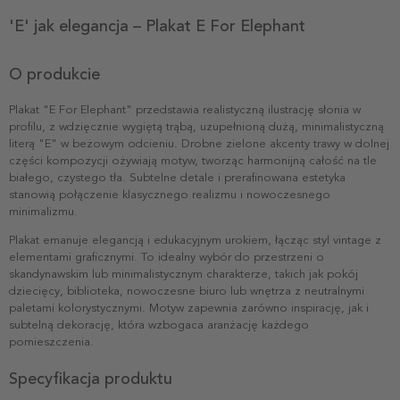
'E' jak elegancja – Plakat E For Elephant
O produkcie
Plakat "E For Elephant" przedstawia realistyczną ilustrację słonia w
profilu, z wdzięcznie wygiętą trąbą, uzupełnioną dużą, minimalistyczną
literą "E" w beżowym odcieniu. Drobne zielone akcenty trawy w dolnej
części kompozycji ożywiają motyw, tworząc harmonijną całość na tle
białego, czystego tła. Subtelne detale i prerafinowana estetyka
stanowią połączenie klasycznego realizmu i nowoczesnego
minimalizmu.
Plakat emanuje elegancją i edukacyjnym urokiem, łącząc styl vintage z
elementami graficznymi. To idealny wybór do przestrzeni o
skandynawskim lub minimalistycznym charakterze, takich jak pokój
dziecięcy, biblioteka, nowoczesne biuro lub wnętrza z neutralnymi
paletami kolorystycznymi. Motyw zapewnia zarówno inspirację, jak i
subtelną dekorację, która wzbogaca aranżację każdego
pomieszczenia.
Specyfikacja produktu