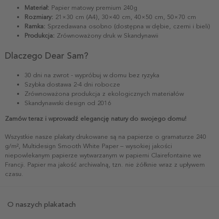
Materiał:
Papier matowy premium 240g
Rozmiary:
21×30 cm (A4), 30×40 cm, 40×50 cm, 50×70 cm
Ramka:
Sprzedawana osobno (dostępna w dębie, czerni i bieli)
Produkcja:
Zrównoważony druk w Skandynawii
Dlaczego Dear Sam?
30 dni na zwrot - wypróbuj w domu bez ryzyka
Szybka dostawa 2-4 dni robocze
Zrównoważona produkcja z ekologicznych materiałów
Skandynawski design od 2016
Zamów teraz i wprowadź elegancję natury do swojego domu!
Wszystkie nasze plakaty drukowane są na papierze o gramaturze 240
g/m², Multidesign Smooth White Paper – wysokiej jakości
niepowlekanym papierze wytwarzanym w papierni Clairefontaine we
Francji. Papier ma jakość archiwalną, tzn. nie żółknie wraz z upływem
czasu.
O naszych plakatach