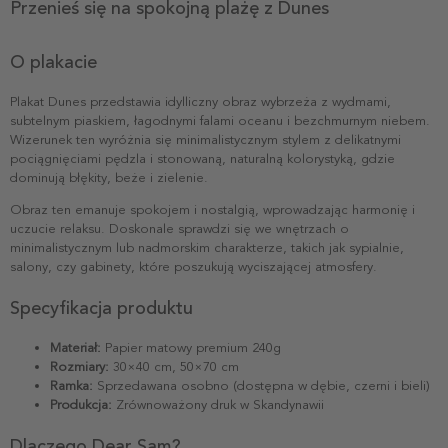
Przenieś się na spokojną plażę z Dunes
O plakacie
Plakat Dunes przedstawia idylliczny obraz wybrzeża z wydmami,
subtelnym piaskiem, łagodnymi falami oceanu i bezchmurnym niebem.
Wizerunek ten wyróżnia się minimalistycznym stylem z delikatnymi
pociągnięciami pędzla i stonowaną, naturalną kolorystyką, gdzie
dominują błękity, beże i zielenie.
Obraz ten emanuje spokojem i nostalgią, wprowadzając harmonię i
uczucie relaksu. Doskonale sprawdzi się we wnętrzach o
minimalistycznym lub nadmorskim charakterze, takich jak sypialnie,
salony, czy gabinety, które poszukują wyciszającej atmosfery.
Specyfikacja produktu
Materiał:
Papier matowy premium 240g
Rozmiary:
30×40 cm, 50×70 cm
Ramka:
Sprzedawana osobno (dostępna w dębie, czerni i bieli)
Produkcja:
Zrównoważony druk w Skandynawii
Dlaczego Dear Sam?