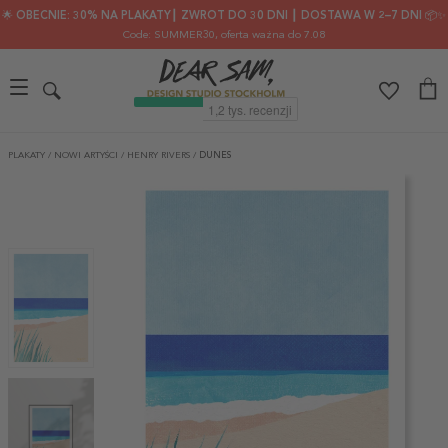
🌟 OBECNIE: 30% NA PLAKATY┃ ZWROT DO 30 DNI ┃ DOSTAWA W 2–7 DNI 📦✨
Code: SUMMER30
, oferta ważna do 7.08
PLAKATY
/
NOWI ARTYŚCI
/
HENRY RIVERS
/
DUNES