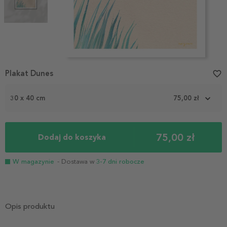
Item
Plakat Dunes
favorite_border
1
of
2
30 x 40 cm
75,00 zł
75,00 zł
Dodaj do koszyka
W magazynie
- Dostawa w
3-7 dni robocze
Opis produktu