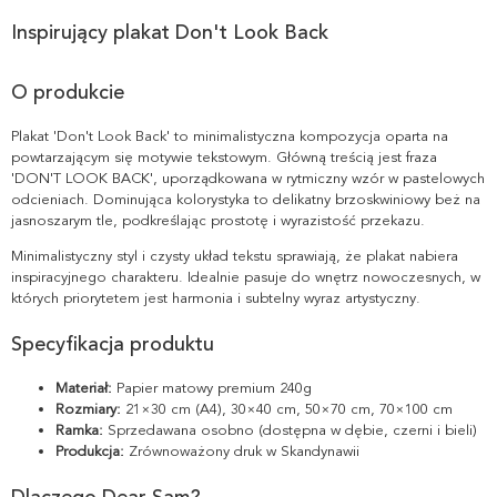
Inspirujący plakat Don't Look Back
O produkcie
Plakat 'Don't Look Back' to minimalistyczna kompozycja oparta na
powtarzającym się motywie tekstowym. Główną treścią jest fraza
'DON'T LOOK BACK', uporządkowana w rytmiczny wzór w pastelowych
odcieniach. Dominująca kolorystyka to delikatny brzoskwiniowy beż na
jasnoszarym tle, podkreślając prostotę i wyrazistość przekazu.
Minimalistyczny styl i czysty układ tekstu sprawiają, że plakat nabiera
inspiracyjnego charakteru. Idealnie pasuje do wnętrz nowoczesnych, w
których priorytetem jest harmonia i subtelny wyraz artystyczny.
Specyfikacja produktu
Materiał:
Papier matowy premium 240g
Rozmiary:
21×30 cm (A4), 30×40 cm, 50×70 cm, 70×100 cm
Ramka:
Sprzedawana osobno (dostępna w dębie, czerni i bieli)
Produkcja:
Zrównoważony druk w Skandynawii
Dlaczego Dear Sam?