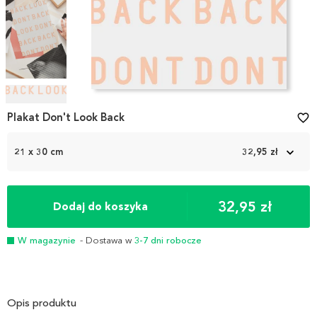
Item
1
Plakat Don't Look Back
favorite_border
of
4
21 x 30 cm
32,95 zł
32,95 zł
Dodaj do koszyka
W magazynie
- Dostawa w
3-7 dni robocze
Opis produktu