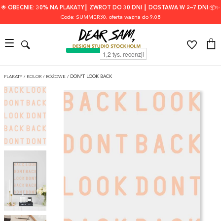
🌟 OBECNIE: 30% NA PLAKATY┃ ZWROT DO 30 DNI ┃ DOSTAWA W 2–7 DNI 📦✨
Code: SUMMER30
, oferta ważna do 9.08
PLAKATY
/
KOLOR
/
RÓŻOWE
/
DON'T LOOK BACK