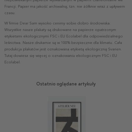
niepowlekanym papierze wytwarzanym w papierni Clairefontaine we
Francji. Papier ma jakość archiwalną, tzn. nie żółknie wraz z upływem
czasu.
W firmie Dear Sam wysoko cenimy sobie dobro środowiska.
Wszystkie nasze plakaty są drukowane na papierze opatrzonym
etykietami ekologicznymi FSC i EU Ecolabel dla odpowiedzialnego
leśnictwa. Nasze drukarnie są w 100% bezpieczne dla klimatu. Cała
produkcja plakatów jest oznakowana etykietą ekologiczną Svanen.
Tutaj dowiesz się więcej o oznakowaniu ekologicznym FSC i EU
Ecolabel.
Ostatnio oglądane artykuły