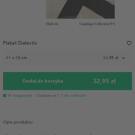
Plakat Dialectic
favorite_border
21 x 30 cm
32,95 zł
32,95 zł
Dodaj do koszyka
W magazynie
- Dostawa w
3-7 dni robocze
Opis produktu