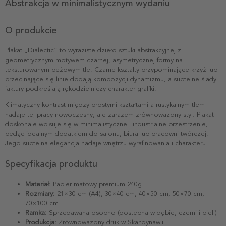
Abstrakcja w minimalistycznym wydaniu
O produkcie
Plakat „Dialectic” to wyraziste dzieło sztuki abstrakcyjnej z
geometrycznym motywem czarnej, asymetrycznej formy na
teksturowanym beżowym tle. Czarne kształty przypominające krzyż lub
przecinające się linie dodają kompozycji dynamizmu, a subtelne ślady
faktury podkreślają rękodzielniczy charakter grafiki.
Klimatyczny kontrast między prostymi kształtami a rustykalnym tłem
nadaje tej pracy nowoczesny, ale zarazem zrównoważony styl. Plakat
doskonale wpisuje się w minimalistyczne i industrialne przestrzenie,
będąc idealnym dodatkiem do salonu, biura lub pracowni twórczej.
Jego subtelna elegancja nadaje wnętrzu wyrafinowania i charakteru.
Specyfikacja produktu
Materiał:
Papier matowy premium 240g
Rozmiary:
21×30 cm (A4), 30×40 cm, 40×50 cm, 50×70 cm,
70×100 cm
Ramka:
Sprzedawana osobno (dostępna w dębie, czerni i bieli)
Produkcja:
Zrównoważony druk w Skandynawii