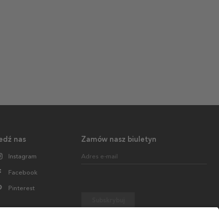
edź nas
Zamów nasz biuletyn
Instagram
Adres e-mail
Facebook
Pinterest
Subskrybuj