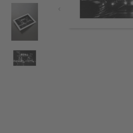
Item
1
of
4