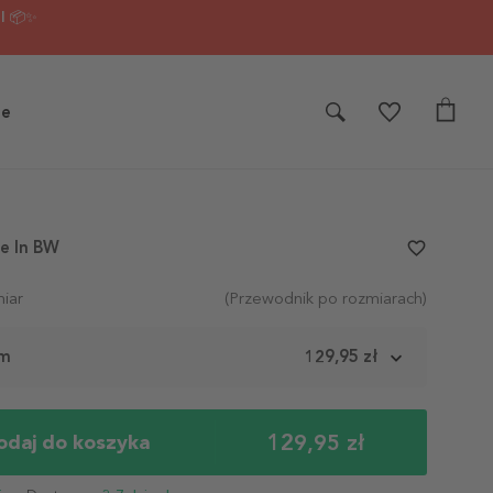
I 📦✨
je
e In BW
favorite_border
iar
(Przewodnik po rozmiarach)
cm
129,95 zł
129,95 zł
odaj do koszyka