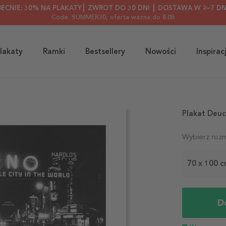
BECNIE: 30% NA PLAKATY┃ ZWROT DO 30 DNI ┃ DOSTAWA W 2–7 DN
Code: SUMMER30
, oferta ważna do 8.08
lakaty
Ramki
Bestsellery
Nowości
Inspirac
Plakat Deuc
Wybierz rozm
70 x 100 
D