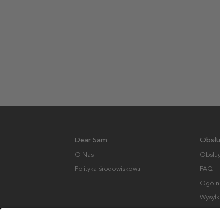
Dear Sam
Obsłu
O Nas
Obsług
Polityka środowiskowa
FAQ
Ogólne
Wysyłk