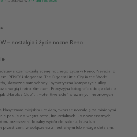
ie
- Dostawa w
3-7 dni robocze
tu
W – nostalgia i życie nocne Reno
ie
zedstawia czarno-białą scenę nocnego życia w Reno, Nevada, z
iem 'RENO' i sloganem 'The Biggest Little City in the World'.
ła, klasyczne samochody i symetryczna kompozycja ulicy
az energią i retro klimatem. Precyzyjna fotografia oddaje detale
 jak „Harolds Club”, „Hotel Riverside” oraz innych neonowych
 klasycznym miejskim urokiem, tworząc nostalgię za minionymi
nie pasuje do wnętrz retro, industrialnych lub nowoczesnych,
teru przestrzeni. Idealny wybór do salonu, biura lub
h przestrzeni, w połączeniu z neutralnymi lub vintage detalami.