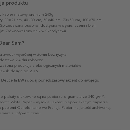
cja produktu
:
Papier matowy premium 240g
y:
30×21 cm, 40×30 cm, 50×40 cm, 70×50 cm, 100×70 cm
Sprzedawana osobno (dostępna w dębie, czerni i bieli)
ja:
Zrównoważony druk w Skandynawii
Dear Sam?
na zwrot - wypróbuj w domu bez ryzyka
dostawa 2-4 dni robocze
ażona produkcja z ekologicznych materiałów
awski design od 2016
 Deuce In BW i dodaj ponadczasowy akcent do swojego
ze plakaty drukowane są na papierze o gramaturze 240 g/m²,
mooth White Paper – wysokiej jakości niepowlekanym papierze
papierni Clairefontaine we Francji. Papier ma jakość archiwalną,
ie wraz z upływem czasu.