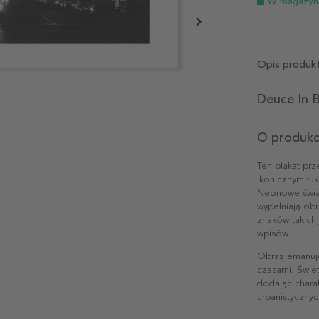
W magazyn
Opis produk
Deuce In B
O produkc
Ten plakat pr
ikonicznym łuk
Neonowe świat
wypełniają obr
znaków takich
wpisów.
Obraz emanuje
czasami. Świet
dodając charak
urbanistycznyc