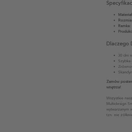
Specyfika
Materiał
Rozmiar
Ramka:
Produkc
Dlaczego 
30 dni 
Szybka 
Zrównow
Skandyn
Zamów poster
wnętrza!
Wszystkie nas
Multidesign S
wytwarzanym w 
tzn. nie żółkn