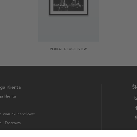
PLAKAT DEUCE IN BW
ga Klienta
Śl
a klienta
 warunki handlowe
a i Dostawa