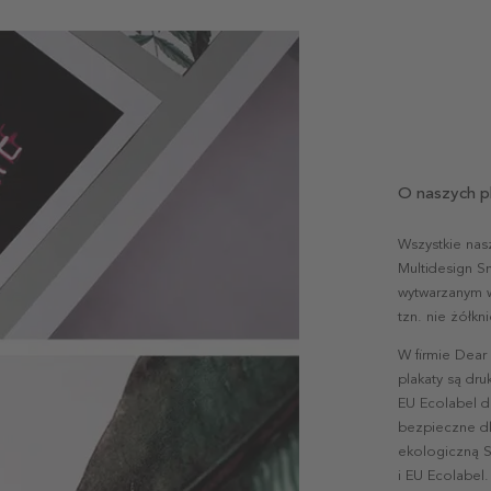
O naszych p
Wszystkie nas
Multidesign S
wytwarzanym w 
tzn. nie żółk
W firmie Dear
plakaty są dr
EU Ecolabel d
bezpieczne dl
ekologiczną S
i EU Ecolabel.