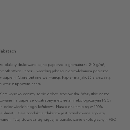
lakatach
ze plakaty drukowane są na papierze o gramaturze 240 g/m²,
mooth White Paper – wysokiej jakości niepowlekanym papierze
papierni Clairefontaine we Francji. Papier ma jakość archiwalną,
nie wraz z upływem czasu.
 Sam wysoko cenimy sobie dobro środowiska. Wszystkie nasze
ukowane na papierze opatrzonym etykietami ekologicznymi FSC i
la odpowiedzialnego leśnictwa. Nasze drukarnie są w 100%
a klimatu. Cała produkcja plakatów jest oznakowana etykietą
vanen. Tutaj dowiesz się więcej o oznakowaniu ekologicznym FSC