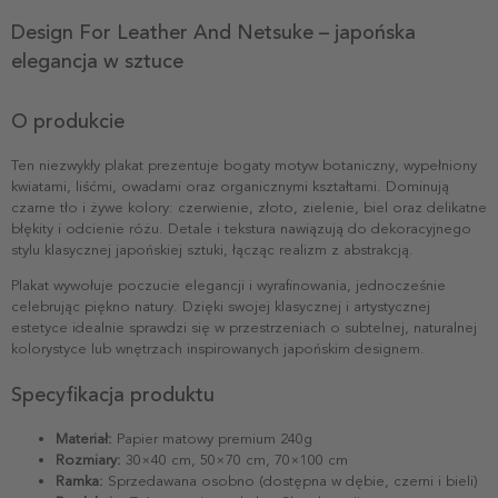
Design For Leather And Netsuke – japońska
elegancja w sztuce
O produkcie
Ten niezwykły plakat prezentuje bogaty motyw botaniczny, wypełniony
kwiatami, liśćmi, owadami oraz organicznymi kształtami. Dominują
czarne tło i żywe kolory: czerwienie, złoto, zielenie, biel oraz delikatne
błękity i odcienie różu. Detale i tekstura nawiązują do dekoracyjnego
stylu klasycznej japońskiej sztuki, łącząc realizm z abstrakcją.
Plakat wywołuje poczucie elegancji i wyrafinowania, jednocześnie
celebrując piękno natury. Dzięki swojej klasycznej i artystycznej
estetyce idealnie sprawdzi się w przestrzeniach o subtelnej, naturalnej
kolorystyce lub wnętrzach inspirowanych japońskim designem.
Specyfikacja produktu
Materiał:
Papier matowy premium 240g
Rozmiary:
30×40 cm, 50×70 cm, 70×100 cm
Ramka:
Sprzedawana osobno (dostępna w dębie, czerni i bieli)