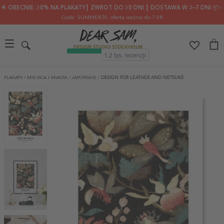
🌟 OBECNIE: 30% NA PLAKATY┃ ZWROT DO 30 DNI ┃ DOSTAWA W 2–7 DNI 📦✨
Code: SUMMER30
, oferta ważna do 7.08
PLAKATY
/
MIEJSCA I MIASTA
/
JAPOŃSKIE
/
DESIGN FOR LEATHER AND NETSUKE