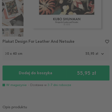
Item
1
Plakat Design For Leather And Netsuke
favorite_border
of
4
30 x 40 cm
55,95 zł
55,95 zł
Dodaj do koszyka
W magazynie
- Dostawa w
3-7 dni robocze
Opis produktu