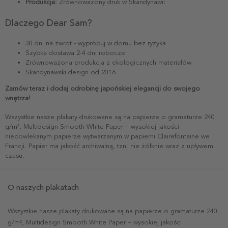
Produkcja:
Zrównoważony druk w Skandynawii
Dlaczego Dear Sam?
30 dni na zwrot - wypróbuj w domu bez ryzyka
Szybka dostawa 2-4 dni robocze
Zrównoważona produkcja z ekologicznych materiałów
Skandynawski design od 2016
Zamów teraz i dodaj odrobinę japońskiej elegancji do swojego
wnętrza!
Wszystkie nasze plakaty drukowane są na papierze o gramaturze 240
g/m², Multidesign Smooth White Paper – wysokiej jakości
niepowlekanym papierze wytwarzanym w papierni Clairefontaine we
Francji. Papier ma jakość archiwalną, tzn. nie żółknie wraz z upływem
czasu.
O naszych plakatach
Wszystkie nasze plakaty drukowane są na papierze o gramaturze 240
g/m², Multidesign Smooth White Paper – wysokiej jakości