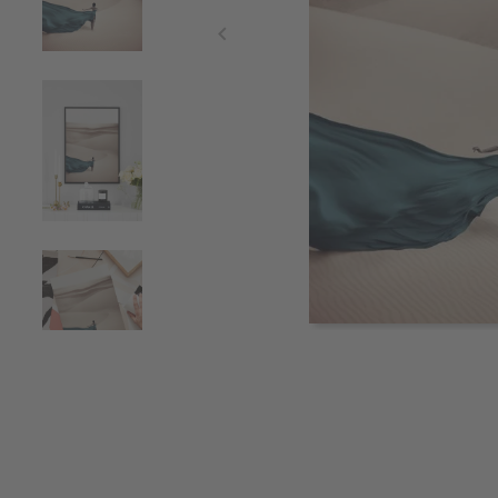
Item
1
of
7