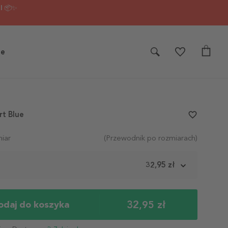
I 📦✨
je
rt Blue
favorite_border
iar
(Przewodnik po rozmiarach)
m
32,95 zł
32,95 zł
odaj do koszyka