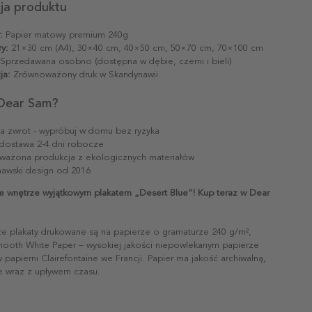
cja produktu
:
Papier matowy premium 240g
y:
21×30 cm (A4), 30×40 cm, 40×50 cm, 50×70 cm, 70×100 cm
Sprzedawana osobno (dostępna w dębie, czerni i bieli)
ja:
Zrównoważony druk w Skandynawii
Dear Sam?
na zwrot - wypróbuj w domu bez ryzyka
dostawa 2-4 dni robocze
ażona produkcja z ekologicznych materiałów
awski design od 2016
e wnętrze wyjątkowym plakatem „Desert Blue”! Kup teraz w Dear
ze plakaty drukowane są na papierze o gramaturze 240 g/m²,
mooth White Paper – wysokiej jakości niepowlekanym papierze
papierni Clairefontaine we Francji. Papier ma jakość archiwalną,
ie wraz z upływem czasu.