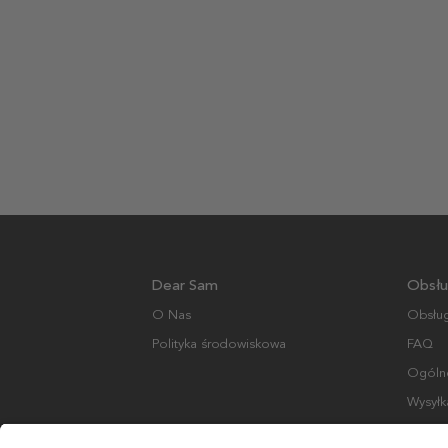
Dear Sam
Obsłu
O Nas
Obsług
Polityka środowiskowa
FAQ
Ogólne
Wysyłk