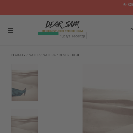
🌟 O
P
PLAKATY
/
NATUR
/
NATURA
/
DESERT BLUE