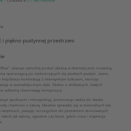
ie
- Dostawa w
3-7 dni robocze
tu
i piękno pustynnej przestrzeni
ie
t Blue" ukazuje samotną postać ubraną w dramatycznie rozwianą,
inę spacerującą po niekończących się piaskach pustyni. Jasne,
 krajobrazu kontrastują z intensywnym turkusem, tworząc
wizję w surrealistycznym stylu. Niebo o delikatnych, białych
ia subtelną równowagę kompozycji.
anuje spokojem i introspekcją, przenosząc widza do świata
y i harmonii z naturą. Idealnie sprawdzi się w minimalnych lub
wnętrzach, pasując szczególnie do przestrzeni stonowanych
 takich jak salony, sypialnie czy biura, gdzie cisza i inspiracja
e.