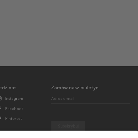
edź nas
Zamów nasz biuletyn
Instagram
Adres e-mail
Facebook
Pinterest
Subskrybuj