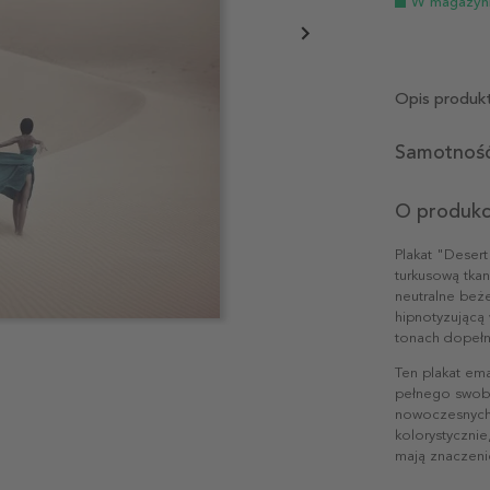
W magazyn
Opis produk
Samotność 
O produkc
Plakat "Deser
turkusową tkan
neutralne beże
hipnotyzującą 
tonach dopełn
Ten plakat em
pełnego swobod
nowoczesnych 
kolorystycznie,
mają znaczeni