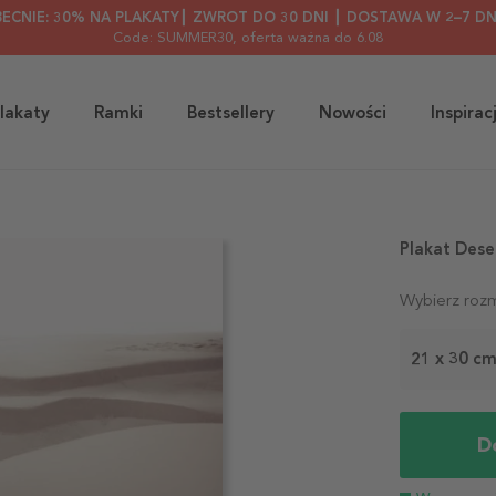
BECNIE: 30% NA PLAKATY┃ ZWROT DO 30 DNI ┃ DOSTAWA W 2–7 DN
Code: SUMMER30
, oferta ważna do 6.08
lakaty
Ramki
Bestsellery
Nowości
Inspirac
Plakat Dese
Wybierz rozm
21 x 30 c
D