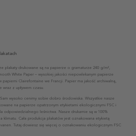
lakatach
ze plakaty drukowane są na papierze o gramaturze 240 g/m²,
mooth White Paper – wysokiej jakości niepowlekanym papierze
papierni Clairefontaine we Francji. Papier ma jakość archiwalną,
nie wraz z upływem czasu.
 Sam wysoko cenimy sobie dobro środowiska. Wszystkie nasze
ukowane na papierze opatrzonym etykietami ekologicznymi FSC i
la odpowiedzialnego leśnictwa. Nasze drukarnie są w 100%
a klimatu. Cała produkcja plakatów jest oznakowana etykietą
vanen. Tutaj dowiesz się więcej o oznakowaniu ekologicznym FSC