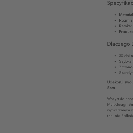
Specyfika
Materiał
Rozmiar
Ramka:
Produkc
Dlaczego 
30 dni 
Szybka 
Zrównow
Skandyn
Udekoruj swoj
Sam.
Wszystkie nas
Multidesign S
wytwarzanym w 
tzn. nie żółkn