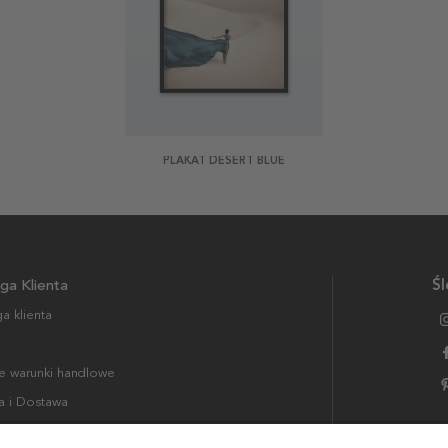
PLAKAT DESERT BLUE
ga Klienta
Śl
a klienta
 warunki handlowe
a i Dostawa