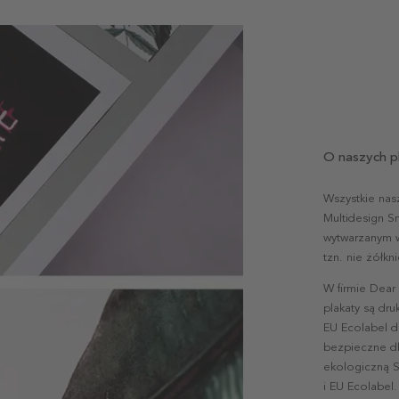
O naszych p
Wszystkie nas
Multidesign S
wytwarzanym w 
tzn. nie żółk
W firmie Dear
plakaty są dr
EU Ecolabel d
bezpieczne dl
ekologiczną S
i EU Ecolabel.