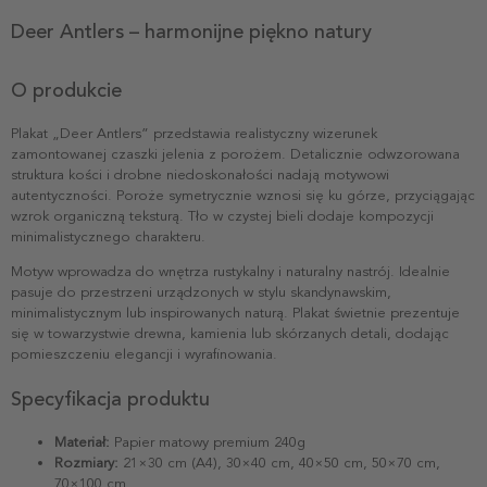
Deer Antlers – harmonijne piękno natury
O produkcie
Plakat „Deer Antlers” przedstawia realistyczny wizerunek
zamontowanej czaszki jelenia z porożem. Detalicznie odwzorowana
struktura kości i drobne niedoskonałości nadają motywowi
autentyczności. Poroże symetrycznie wznosi się ku górze, przyciągając
wzrok organiczną teksturą. Tło w czystej bieli dodaje kompozycji
minimalistycznego charakteru.
Motyw wprowadza do wnętrza rustykalny i naturalny nastrój. Idealnie
pasuje do przestrzeni urządzonych w stylu skandynawskim,
minimalistycznym lub inspirowanych naturą. Plakat świetnie prezentuje
się w towarzystwie drewna, kamienia lub skórzanych detali, dodając
pomieszczeniu elegancji i wyrafinowania.
Specyfikacja produktu
Materiał:
Papier matowy premium 240g
Rozmiary:
21×30 cm (A4), 30×40 cm, 40×50 cm, 50×70 cm,
70×100 cm