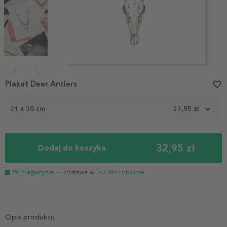
Item
1
Plakat Deer Antlers
favorite_border
of
4
21 x 30 cm
32,95 zł
32,95 zł
Dodaj do koszyka
W magazynie
- Dostawa w
3-7 dni robocze
Opis produktu