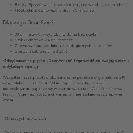
Ramka:
Sprzedawana osobno (dostępna w dębie, czerni i bieli)
Produkcja:
Zrównoważony druk w Skandynawii
Dlaczego Dear Sam?
30 dni na zwrot - wypróbuj w domu bez ryzyka
Szybka dostawa 2-4 dni robocze
Zrównoważona produkcja z ekologicznych materiałów
Skandynawski design od 2016
Odkryj naturalne piękno „Deer Antlers” i wprowadź do swojego domu
rustykalną elegancję!
Wszystkie nasze plakaty drukowane są na papierze o gramaturze 240
g/m², Multidesign Smooth White Paper – wysokiej jakości
niepowlekanym papierze wytwarzanym w papierni Clairefontaine we
Francji. Papier ma jakość archiwalną, tzn. nie żółknie wraz z upływem
czasu.
O naszych plakatach
Wszystkie nasze plakaty drukowane są na papierze o gramaturze 240