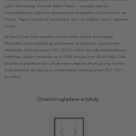
g/m², Multidesign Smooth White Paper – wysokiej jakości
niepowlekanym papierze wytwarzanym w papierni Clairefontaine we
Francji. Papier ma jakość archiwalną, tzn. nie żółknie wraz z upływem
czasu.
W firmie Dear Sam wysoko cenimy sobie dobro środowiska.
Wszystkie nasze plakaty są drukowane na papierze opatrzonym
etykietami ekologicznymi FSC i EU Ecolabel dla odpowiedzialnego
leśnictwa. Nasze drukarnie są w 100% bezpieczne dla klimatu. Cała
produkcja plakatów jest oznakowana etykietą ekologiczną Svanen.
Tutaj dowiesz się więcej o oznakowaniu ekologicznym FSC i EU
Ecolabel.
Ostatnio oglądane artykuły