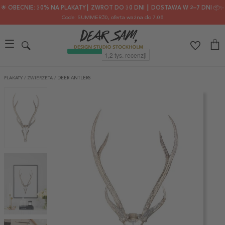
🌟 OBECNIE: 30% NA PLAKATY┃ ZWROT DO 30 DNI ┃ DOSTAWA W 2–7 DNI 📦✨
Code: SUMMER30
, oferta ważna do 7.08
PLAKATY
/
ZWIERZETA
/
DEER ANTLERS