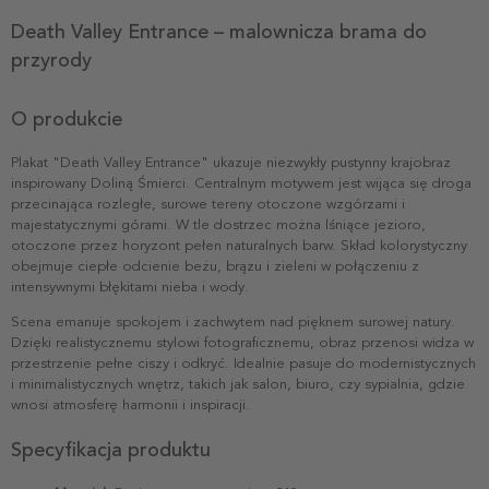
Death Valley Entrance – malownicza brama do
przyrody
O produkcie
Plakat "Death Valley Entrance" ukazuje niezwykły pustynny krajobraz
inspirowany Doliną Śmierci. Centralnym motywem jest wijąca się droga
przecinająca rozległe, surowe tereny otoczone wzgórzami i
majestatycznymi górami. W tle dostrzec można lśniące jezioro,
otoczone przez horyzont pełen naturalnych barw. Skład kolorystyczny
obejmuje ciepłe odcienie beżu, brązu i zieleni w połączeniu z
intensywnymi błękitami nieba i wody.
Scena emanuje spokojem i zachwytem nad pięknem surowej natury.
Dzięki realistycznemu stylowi fotograficznemu, obraz przenosi widza w
przestrzenie pełne ciszy i odkryć. Idealnie pasuje do modernistycznych
i minimalistycznych wnętrz, takich jak salon, biuro, czy sypialnia, gdzie
wnosi atmosferę harmonii i inspiracji.
Specyfikacja produktu