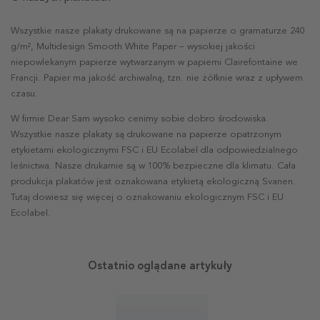
Wszystkie nasze plakaty drukowane są na papierze o gramaturze 240
g/m², Multidesign Smooth White Paper – wysokiej jakości
niepowlekanym papierze wytwarzanym w papierni Clairefontaine we
Francji. Papier ma jakość archiwalną, tzn. nie żółknie wraz z upływem
czasu.
W firmie Dear Sam wysoko cenimy sobie dobro środowiska.
Wszystkie nasze plakaty są drukowane na papierze opatrzonym
etykietami ekologicznymi FSC i EU Ecolabel dla odpowiedzialnego
leśnictwa. Nasze drukarnie są w 100% bezpieczne dla klimatu. Cała
produkcja plakatów jest oznakowana etykietą ekologiczną Svanen.
Tutaj dowiesz się więcej o oznakowaniu ekologicznym FSC i EU
Ecolabel.
Ostatnio oglądane artykuły