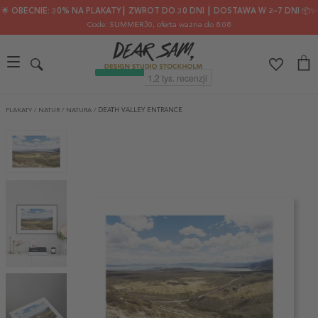
🌟 OBECNIE: 30% NA PLAKATY┃ ZWROT DO 30 DNI ┃ DOSTAWA W 2–7 DNI 📦✨
Code: SUMMER30
, oferta ważna do 8.08
PLAKATY
/
NATUR
/
NATURA
/
DEATH VALLEY ENTRANCE