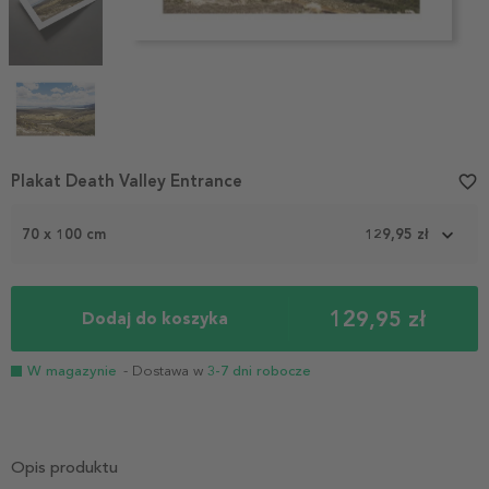
Item
Plakat Death Valley Entrance
favorite_border
1
of
70 x 100 cm
129,95 zł
4
129,95 zł
Dodaj do koszyka
W magazynie
- Dostawa w
3-7 dni robocze
Opis produktu