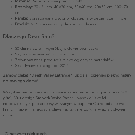
Materiał:
Papier matowy premium 240g
Rozmiary:
30×21 cm, 40×30 cm, 50×40 cm, 70×50 cm, 100×70
cm
Ramka:
Sprzedawana osobno (dostępna w dębie, czerni i bieli)
Produkcja:
Zrównoważony druk w Skandynawii
Dlaczego Dear Sam?
30 dni na zwrot - wypróbuj w domu bez ryzyka
Szybka dostawa 2-4 dni robocze
Zrównoważona produkcja z ekologicznych materiałów
Skandynawski design od 2016
Zamów plakat "Death Valley Entrance" już dziś i przenieś piękno natury
do swojego domu!
Wszystkie nasze plakaty drukowane są na papierze o gramaturze 240
g/m², Multidesign Smooth White Paper – wysokiej jakości
niepowlekanym papierze wytwarzanym w papierni Clairefontaine we
Francji. Papier ma jakość archiwalną, tzn. nie żółknie wraz z upływem
czasu.
O naszych plakatach