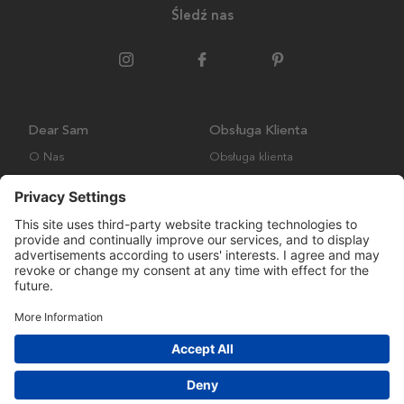
Śledź nas
Dear Sam
Obsługa Klienta
O Nas
Obsługa klienta
Polityka środowiskowa
FAQ
Ogólne warunki handlowe
Wysyłka i Dostawa
Copyright © Many Brands AB 2023. Wszelkie prawa zastrzeżone.