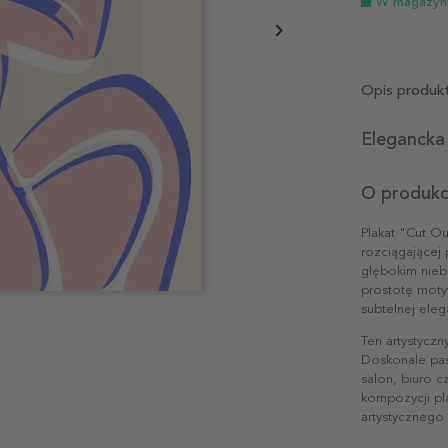
W magazyn
Opis produk
Elegancka 
O produkc
Plakat "Cut Ou
rozciągającej 
głębokim niebi
prostotę motyw
subtelnej elega
Ten artystycz
Doskonale pas
salon, biuro c
kompozycji pla
artystycznego