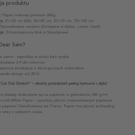
cja produktu
:
Papier matowy premium 240g
y:
21×30 cm (A4), 30×40 cm, 50×70 cm, 70×100 cm
Sprzedawana osobno (dostępna w dębie, czerni i bieli)
ja:
Zrównoważony druk w Skandynawii
Dear Sam?
na zwrot - wypróbuj w domu bez ryzyka
dostawa 2-4 dni robocze
ażona produkcja z ekologicznych materiałów
awski design od 2016
"Cut Out Stretch" – stwórz przestrzeń pełną harmonii i stylu!
ze plakaty drukowane są na papierze o gramaturze 240 g/m²,
mooth White Paper – wysokiej jakości niepowlekanym papierze
papierni Clairefontaine we Francji. Papier ma jakość archiwalną,
ie wraz z upływem czasu.