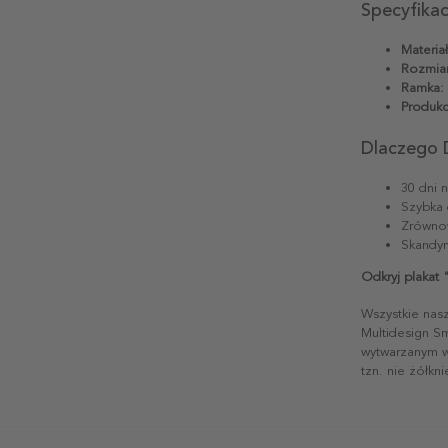
Specyfika
Materiał
Rozmiar
Ramka:
Produkc
Dlaczego 
30 dni 
Szybka 
Zrównow
Skandyn
Odkryj plakat 
Wszystkie nas
Multidesign S
wytwarzanym w 
tzn. nie żółkn