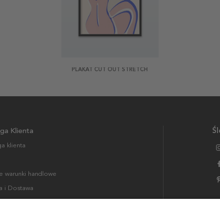
PLAKAT CUT OUT STRETCH
ga Klienta
Śl
a klienta
 warunki handlowe
a i Dostawa