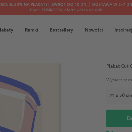
BECNIE: 30% NA PLAKATY┃ ZWROT DO 30 DNI ┃ DOSTAWA W 2–7 DN
Code: SUMMER30
, oferta ważna do 6.08
lakaty
Ramki
Bestsellery
Nowości
Inspirac
Plakat Cut 
Wybierz rozm
21 x 30 c
D