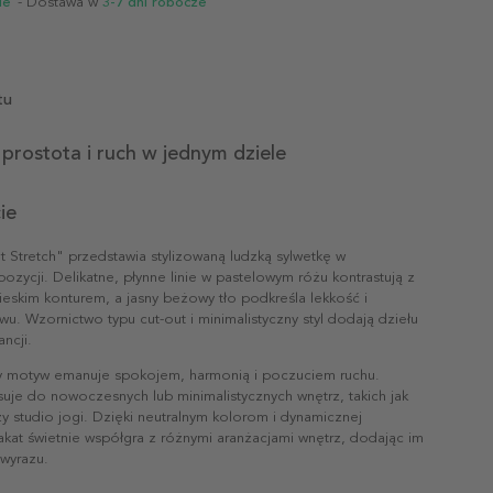
ie
- Dostawa w
3-7 dni robocze
tu
prostota i ruch w jednym dziele
ie
t Stretch" przedstawia stylizowaną ludzką sylwetkę w
pozycji. Delikatne, płynne linie w pastelowym różu kontrastują z
eskim konturem, a jasny beżowy tło podkreśla lekkość i
u. Wzornictwo typu cut-out i minimalistyczny styl dodają dziełu
ncji.
ny motyw emanuje spokojem, harmonią i poczuciem ruchu.
uje do nowoczesnych lub minimalistycznych wnętrz, takich jak
zy studio jogi. Dzięki neutralnym kolorom i dynamicznej
kat świetnie współgra z różnymi aranżacjami wnętrz, dodając im
 wyrazu.