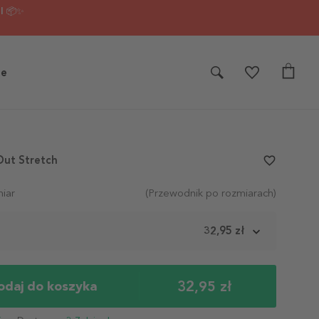
I 📦✨
je
Out Stretch
favorite_border
iar
(Przewodnik po rozmiarach)
m
32,95 zł
32,95 zł
odaj do koszyka