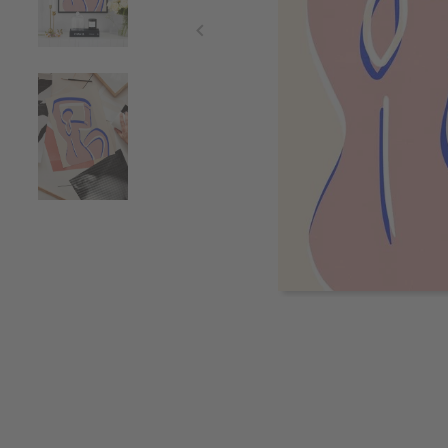
Item
1
of
3