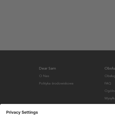
Dear Sam
Obsłu
O Nas
Obsług
Polityka środowiskowa
FAQ
Ogólne
Wysyłk