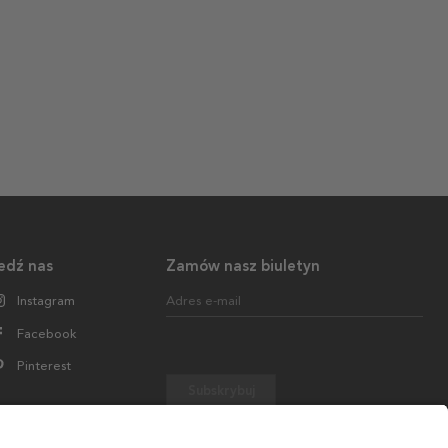
edź nas
Zamów nasz biuletyn
Instagram
Adres e-mail
Facebook
Pinterest
Subskrybuj