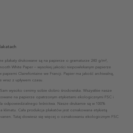
lakatach
ze plakaty drukowane są na papierze o gramaturze 240 g/m²,
mooth White Paper – wysokiej jakości niepowlekanym papierze
papierni Clairefontaine we Francji. Papier ma jakość archiwalną,
nie wraz z upływem czasu.
 Sam wysoko cenimy sobie dobro środowiska. Wszystkie nasze
ukowane na papierze opatrzonym etykietami ekologicznymi FSC i
la odpowiedzialnego leśnictwa. Nasze drukarnie są w 100%
a klimatu. Cała produkcja plakatów jest oznakowana etykietą
vanen. Tutaj dowiesz się więcej o oznakowaniu ekologicznym FSC