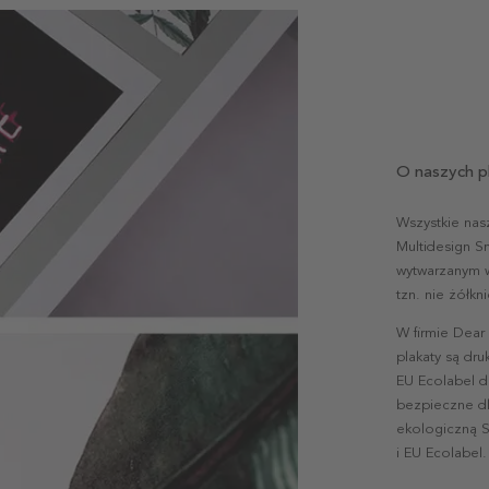
O naszych p
Wszystkie nas
Multidesign S
wytwarzanym w 
tzn. nie żółk
W firmie Dear
plakaty są dr
EU Ecolabel d
bezpieczne dl
ekologiczną S
i EU Ecolabel.