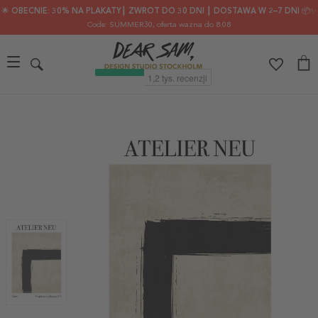
🌟 OBECNIE: 30% NA PLAKATY┃ ZWROT DO 30 DNI ┃ DOSTAWA W 2–7 DNI 📦✨
Code: SUMMER30
, oferta ważna do 8.08