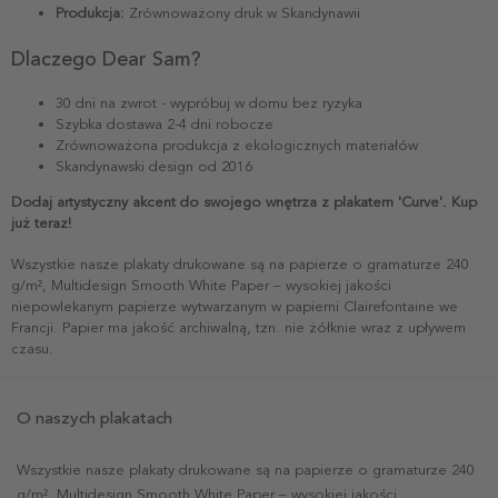
Produkcja:
Zrównoważony druk w Skandynawii
Dlaczego Dear Sam?
30 dni na zwrot - wypróbuj w domu bez ryzyka
Szybka dostawa 2-4 dni robocze
Zrównoważona produkcja z ekologicznych materiałów
Skandynawski design od 2016
Dodaj artystyczny akcent do swojego wnętrza z plakatem 'Curve'. Kup
już teraz!
Wszystkie nasze plakaty drukowane są na papierze o gramaturze 240
g/m², Multidesign Smooth White Paper – wysokiej jakości
niepowlekanym papierze wytwarzanym w papierni Clairefontaine we
Francji. Papier ma jakość archiwalną, tzn. nie żółknie wraz z upływem
czasu.
O naszych plakatach
Wszystkie nasze plakaty drukowane są na papierze o gramaturze 240
g/m², Multidesign Smooth White Paper – wysokiej jakości