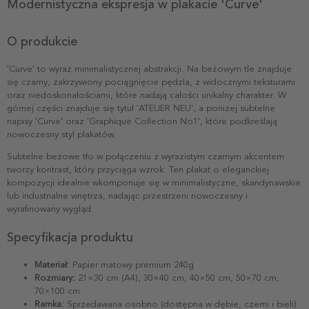
Modernistyczna ekspresja w plakacie 'Curve'
O produkcie
'Curve' to wyraz minimalistycznej abstrakcji. Na beżowym tle znajduje
się czarny, zakrzywiony pociągnięcie pędzla, z widocznymi teksturami
oraz niedoskonałościami, które nadają całości unikalny charakter. W
górnej części znajduje się tytuł 'ATELIER NEU', a poniżej subtelne
napisy 'Curve' oraz 'Graphique Collection No1', które podkreślają
nowoczesny styl plakatów.
Subtelne beżowe tło w połączeniu z wyrazistym czarnym akcentem
tworzy kontrast, który przyciąga wzrok. Ten plakat o eleganckiej
kompozycji idealnie wkomponuje się w minimalistyczne, skandynawskie
lub industrialne wnętrza, nadając przestrzeni nowoczesny i
wyrafinowany wygląd.
Specyfikacja produktu
Materiał:
Papier matowy premium 240g
Rozmiary:
21×30 cm (A4), 30×40 cm, 40×50 cm, 50×70 cm,
70×100 cm
Ramka:
Sprzedawana osobno (dostępna w dębie, czerni i bieli)