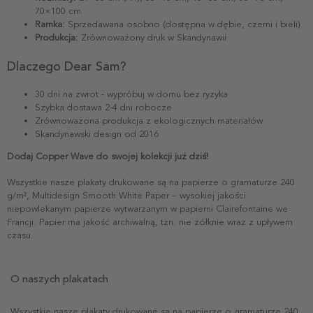
70×100 cm
Ramka:
Sprzedawana osobno (dostępna w dębie, czerni i bieli)
Produkcja:
Zrównoważony druk w Skandynawii
Dlaczego Dear Sam?
30 dni na zwrot - wypróbuj w domu bez ryzyka
Szybka dostawa 2-4 dni robocze
Zrównoważona produkcja z ekologicznych materiałów
Skandynawski design od 2016
Dodaj Copper Wave do swojej kolekcji już dziś!
Wszystkie nasze plakaty drukowane są na papierze o gramaturze 240
g/m², Multidesign Smooth White Paper – wysokiej jakości
niepowlekanym papierze wytwarzanym w papierni Clairefontaine we
Francji. Papier ma jakość archiwalną, tzn. nie żółknie wraz z upływem
czasu.
O naszych plakatach
Wszystkie nasze plakaty drukowane są na papierze o gramaturze 240