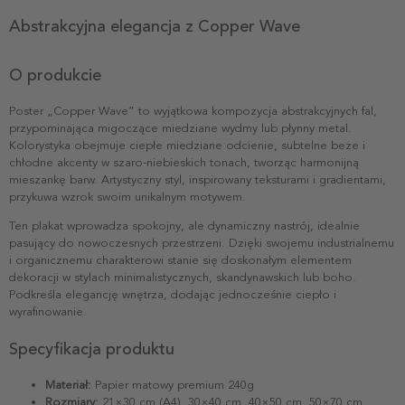
Abstrakcyjna elegancja z Copper Wave
O produkcie
Poster „Copper Wave” to wyjątkowa kompozycja abstrakcyjnych fal,
przypominająca migoczące miedziane wydmy lub płynny metal.
Kolorystyka obejmuje ciepłe miedziane odcienie, subtelne beże i
chłodne akcenty w szaro-niebieskich tonach, tworząc harmonijną
mieszankę barw. Artystyczny styl, inspirowany teksturami i gradientami,
przykuwa wzrok swoim unikalnym motywem.
Ten plakat wprowadza spokojny, ale dynamiczny nastrój, idealnie
pasujący do nowoczesnych przestrzeni. Dzięki swojemu industrialnemu
i organicznemu charakterowi stanie się doskonałym elementem
dekoracji w stylach minimalistycznych, skandynawskich lub boho.
Podkreśla elegancję wnętrza, dodając jednocześnie ciepło i
wyrafinowanie.
Specyfikacja produktu
Materiał:
Papier matowy premium 240g
Rozmiary:
21×30 cm (A4), 30×40 cm, 40×50 cm, 50×70 cm,