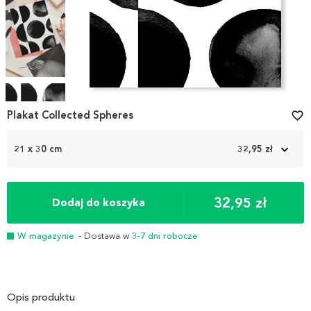
Item
1
Plakat Collected Spheres
favorite_border
of
4
21 x 30 cm
32,95 zł
32,95 zł
Dodaj do koszyka
W magazynie
- Dostawa w
3-7 dni robocze
Opis produktu