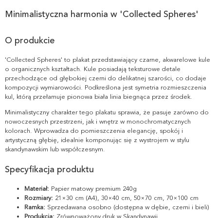
Minimalistyczna harmonia w 'Collected Spheres'
O produkcie
'Collected Spheres' to plakat przedstawiający czarne, akwarelowe kule
o organicznych kształtach. Kule posiadają teksturowe detale
przechodzące od głębokiej czerni do delikatnej szarości, co dodaje
kompozycji wymiarowości. Podkreślona jest symetria rozmieszczenia
kul, którą przełamuje pionowa biała linia biegnąca przez środek.
Minimalistyczny charakter tego plakatu sprawia, że pasuje zarówno do
nowoczesnych przestrzeni, jak i wnętrz w monochromatycznych
kolorach. Wprowadza do pomieszczenia elegancję, spokój i
artystyczną głębię, idealnie komponując się z wystrojem w stylu
skandynawskim lub współczesnym.
Specyfikacja produktu
Materiał:
Papier matowy premium 240g
Rozmiary:
21×30 cm (A4), 30×40 cm, 50×70 cm, 70×100 cm
Ramka:
Sprzedawana osobno (dostępna w dębie, czerni i bieli)
Produkcja:
Zrównoważony druk w Skandynawii