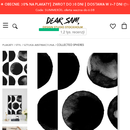
🌟 OBECNIE: 30% NA PLAKATY┃ ZWROT DO 30 DNI ┃ DOSTAWA W 2–7 DNI 📦✨
Code: SUMMER30
, oferta ważna do 6.08
PLAKATY
/
STYL
/
SZTUKA ABSTRAKCYJNA
/
COLLECTED SPHERES