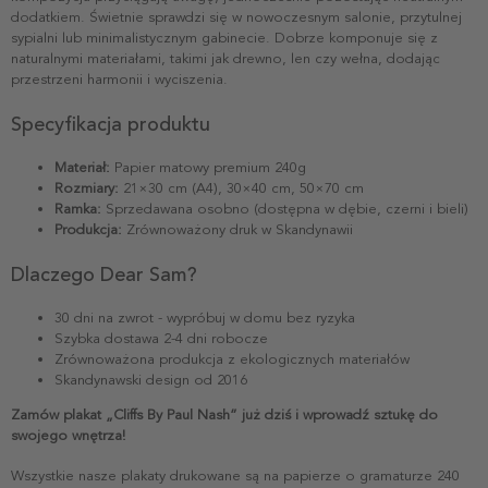
dodatkiem. Świetnie sprawdzi się w nowoczesnym salonie, przytulnej
sypialni lub minimalistycznym gabinecie. Dobrze komponuje się z
naturalnymi materiałami, takimi jak drewno, len czy wełna, dodając
przestrzeni harmonii i wyciszenia.
Specyfikacja produktu
Materiał:
Papier matowy premium 240g
Rozmiary:
21×30 cm (A4), 30×40 cm, 50×70 cm
Ramka:
Sprzedawana osobno (dostępna w dębie, czerni i bieli)
Produkcja:
Zrównoważony druk w Skandynawii
Dlaczego Dear Sam?
30 dni na zwrot - wypróbuj w domu bez ryzyka
Szybka dostawa 2-4 dni robocze
Zrównoważona produkcja z ekologicznych materiałów
Skandynawski design od 2016
Zamów plakat „Cliffs By Paul Nash” już dziś i wprowadź sztukę do
swojego wnętrza!
Wszystkie nasze plakaty drukowane są na papierze o gramaturze 240