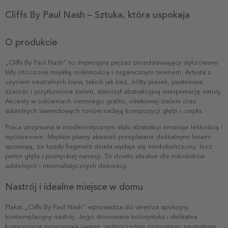
Cliffs By Paul Nash – Sztuka, która uspokaja
O produkcie
„Cliffs By Paul Nash” to impresyjny pejzaż przedstawiający stylizowane
klify otoczone miękką roślinnością i organicznym terenem. Artysta z
użyciem neutralnych barw, takich jak beż, żółty piasek, pastelowa
szarość i przytłumiona zieleń, stworzył abstrakcyjną interpretację natury.
Akcenty w odcieniach ciemnego grafitu, oliwkowej zieleni oraz
subtelnych lawendowych tonów nadają kompozycji głębi i ciepła.
Praca utrzymana w modernistycznym stylu abstrakcji emanuje lekkością i
wyciszeniem. Miękkie plamy akwareli przeplatane delikatnymi liniami
sprawiają, że każdy fragment dzieła wydaje się niedokończony, lecz
pełen głębi i poetyckiej narracji. To dzieło idealne dla miłośników
subtelnych i minimalistycznych dekoracji.
Nastrój i idealne miejsce w domu
Plakat „Cliffs By Paul Nash” wprowadza do wnętrza spokojny,
kontemplacyjny nastrój. Jego stonowana kolorystyka i delikatna
kompozycja przyciągają uwagę, jednocześnie pozostając neutralnym