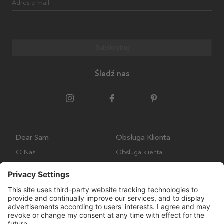
Adres e-mail
Subskrybuj
Śledź nas
Dear Sam
Obsługa Klienta
O Nas
Obsługa klienta
Polityka środowiskowa
FAQ
Ogólne warunki handlowe
Wysyłka i Dostawa