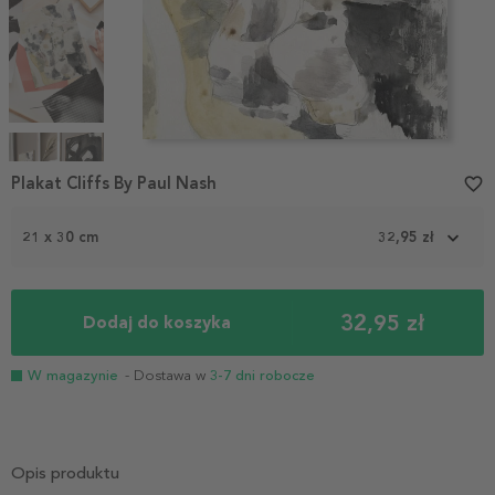
Item
1
Plakat Cliffs By Paul Nash
favorite_border
of
4
21 x 30 cm
32,95 zł
32,95 zł
Dodaj do koszyka
W magazynie
- Dostawa w
3-7 dni robocze
Opis produktu