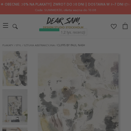
🌟 OBECNIE: 30% NA PLAKATY┃ ZWROT DO 30 DNI ┃ DOSTAWA W 2–7 DNI 📦✨
Code: SUMMER30
, oferta ważna do 10.08
PLAKATY
/
STYL
/
SZTUKA ABSTRAKCYJNA
/
CLIFFS BY PAUL NASH