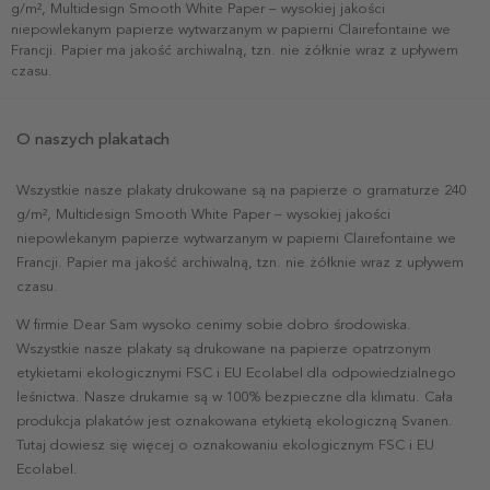
g/m², Multidesign Smooth White Paper – wysokiej jakości
niepowlekanym papierze wytwarzanym w papierni Clairefontaine we
Francji. Papier ma jakość archiwalną, tzn. nie żółknie wraz z upływem
czasu.
O naszych plakatach
Wszystkie nasze plakaty drukowane są na papierze o gramaturze 240
g/m², Multidesign Smooth White Paper – wysokiej jakości
niepowlekanym papierze wytwarzanym w papierni Clairefontaine we
Francji. Papier ma jakość archiwalną, tzn. nie żółknie wraz z upływem
czasu.
W firmie Dear Sam wysoko cenimy sobie dobro środowiska.
Wszystkie nasze plakaty są drukowane na papierze opatrzonym
etykietami ekologicznymi FSC i EU Ecolabel dla odpowiedzialnego
leśnictwa. Nasze drukarnie są w 100% bezpieczne dla klimatu. Cała
produkcja plakatów jest oznakowana etykietą ekologiczną Svanen.
Tutaj dowiesz się więcej o oznakowaniu ekologicznym FSC i EU
Ecolabel.