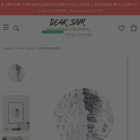
🌟 OBECNIE: 30% NA PLAKATY┃ ZWROT DO 30 DNI ┃ DOSTAWA W 2–7 DNI 📦✨
Code: SUMMER30
, oferta ważna do 7.08
PLAKATY
/
FIRM
/
BIURO
/
CIRCULAR WAVE