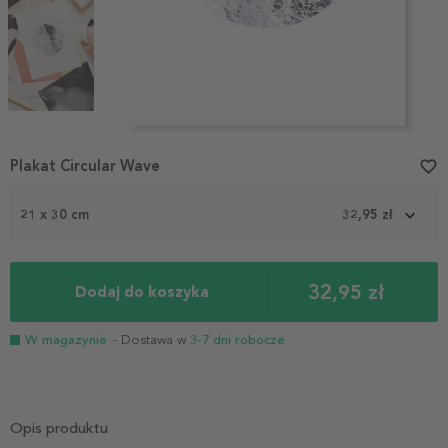
Item
1
Plakat Circular Wave
favorite_border
of
4
21 x 30 cm
32,95 zł
32,95 zł
Dodaj do koszyka
W magazynie
- Dostawa w
3-7 dni robocze
Opis produktu