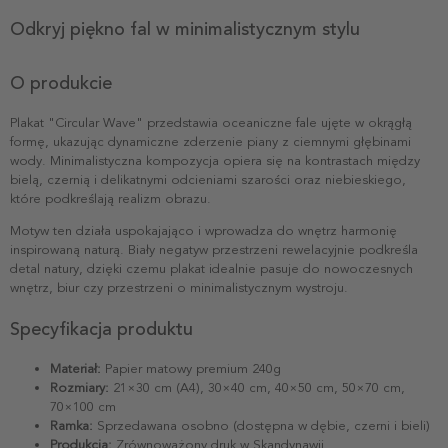
Odkryj piękno fal w minimalistycznym stylu
O produkcie
Plakat "Circular Wave" przedstawia oceaniczne fale ujęte w okrągłą
formę, ukazując dynamiczne zderzenie piany z ciemnymi głębinami
wody. Minimalistyczna kompozycja opiera się na kontrastach między
bielą, czernią i delikatnymi odcieniami szarości oraz niebieskiego,
które podkreślają realizm obrazu.
Motyw ten działa uspokajająco i wprowadza do wnętrz harmonię
inspirowaną naturą. Biały negatyw przestrzeni rewelacyjnie podkreśla
detal natury, dzięki czemu plakat idealnie pasuje do nowoczesnych
wnętrz, biur czy przestrzeni o minimalistycznym wystroju.
Specyfikacja produktu
Materiał:
Papier matowy premium 240g
Rozmiary:
21×30 cm (A4), 30×40 cm, 40×50 cm, 50×70 cm,
70×100 cm
Ramka:
Sprzedawana osobno (dostępna w dębie, czerni i bieli)
Produkcja:
Zrównoważony druk w Skandynawii