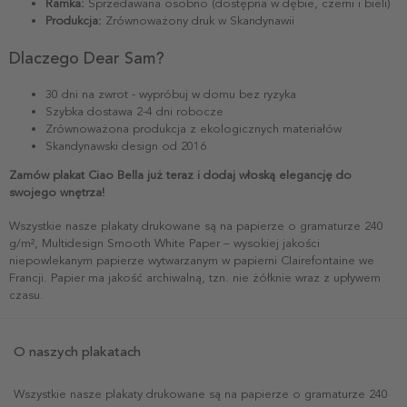
Ramka:
Sprzedawana osobno (dostępna w dębie, czerni i bieli)
Produkcja:
Zrównoważony druk w Skandynawii
Dlaczego Dear Sam?
30 dni na zwrot - wypróbuj w domu bez ryzyka
Szybka dostawa 2-4 dni robocze
Zrównoważona produkcja z ekologicznych materiałów
Skandynawski design od 2016
Zamów plakat Ciao Bella już teraz i dodaj włoską elegancję do
swojego wnętrza!
Wszystkie nasze plakaty drukowane są na papierze o gramaturze 240
g/m², Multidesign Smooth White Paper – wysokiej jakości
niepowlekanym papierze wytwarzanym w papierni Clairefontaine we
Francji. Papier ma jakość archiwalną, tzn. nie żółknie wraz z upływem
czasu.
O naszych plakatach
Wszystkie nasze plakaty drukowane są na papierze o gramaturze 240