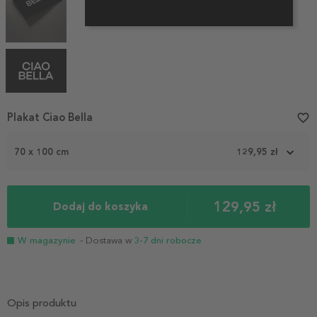
Item
Plakat Ciao Bella
favorite_border
1
of
70 x 100 cm
129,95 zł
4
129,95 zł
Dodaj do koszyka
W magazynie
- Dostawa w
3-7 dni robocze
Opis produktu