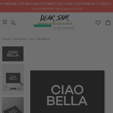
🌟 OBECNIE: 30% NA PLAKATY┃ ZWROT DO 30 DNI ┃ DOSTAWA W 2–7 DNI 📦✨
Code: SUMMER30
, oferta ważna do 6.08
PLAKATY
/
INTRESSEN
/
CITAT
/
CIAO BELLA