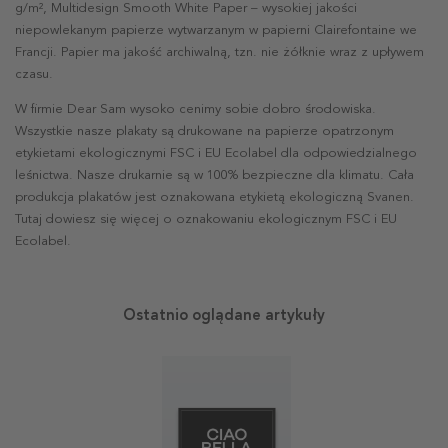
g/m², Multidesign Smooth White Paper – wysokiej jakości
niepowlekanym papierze wytwarzanym w papierni Clairefontaine we
Francji. Papier ma jakość archiwalną, tzn. nie żółknie wraz z upływem
czasu.
W firmie Dear Sam wysoko cenimy sobie dobro środowiska.
Wszystkie nasze plakaty są drukowane na papierze opatrzonym
etykietami ekologicznymi FSC i EU Ecolabel dla odpowiedzialnego
leśnictwa. Nasze drukarnie są w 100% bezpieczne dla klimatu. Cała
produkcja plakatów jest oznakowana etykietą ekologiczną Svanen.
Tutaj dowiesz się więcej o oznakowaniu ekologicznym FSC i EU
Ecolabel.
Ostatnio oglądane artykuły