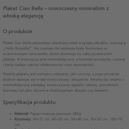
Plakat Ciao Bella – nowoczesny minimalizm z
włoską elegancją
O produkcie
Plakat Ciao Bella prezentuje dwulinijny tekst w języku włoskim, znaczący
„Hello Beautiful”. Na czarnym tle widnieje białe liternictwo w
nowoczesnym sans-serifie, które dominuje na całej powierzchni
plakatu. Kompozycja jest minimalistyczna, a kontrast pomiędzy czernią
i bielą nadaje całości efektowności oraz wyrazistości.
Nastrój plakatu jest zarówno odważny, jak i uroczy, a jego prostota
dobrze wpisuje się w styl nowoczesny i elegancki. Idealny do wnętrz z
minimalistyczną estetyką, nowoczesnej sypialni, salonu, przestrzeni
biurowej lub jako akcent w ekskluzywnym sklepie czy kawiarni.
Specyfikacja produktu
Materiał:
Papier matowy premium 240g
Rozmiary:
30×21 cm, 40×30 cm, 50×40 cm, 70×50 cm, 100×70
cm