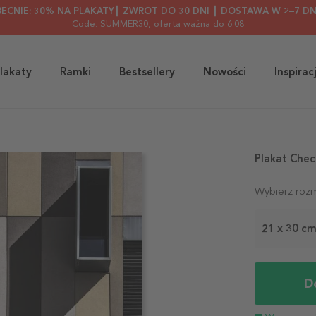
BECNIE: 30% NA PLAKATY┃ ZWROT DO 30 DNI ┃ DOSTAWA W 2–7 DN
Code: SUMMER30
, oferta ważna do 6.08
lakaty
Ramki
Bestsellery
Nowości
Inspirac
Plakat Chec
Wybierz rozm
21 x 30 c
D