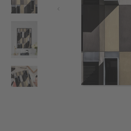
Item
1
of
4