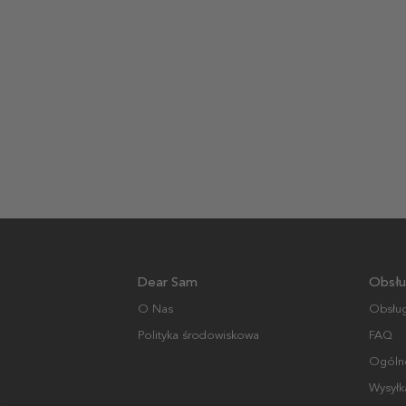
Dear Sam
Obsłu
O Nas
Obsług
Polityka środowiskowa
FAQ
Ogólne
Wysyłk