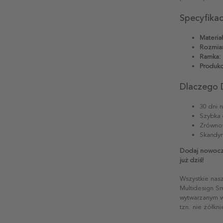
Specyfika
Materiał
Rozmiar
Ramka:
Produkc
Dlaczego 
30 dni 
Szybka 
Zrównow
Skandyn
Dodaj nowocze
już dziś!
Wszystkie nas
Multidesign S
wytwarzanym w 
tzn. nie żółkn