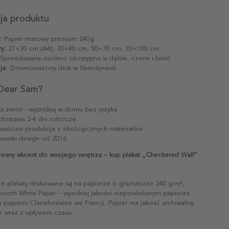
cja produktu
:
Papier matowy premium 240g
y:
21×30 cm (A4), 30×40 cm, 50×70 cm, 70×100 cm
Sprzedawana osobno (dostępna w dębie, czerni i bieli)
ja:
Zrównoważony druk w Skandynawii
Dear Sam?
na zwrot - wypróbuj w domu bez ryzyka
dostawa 2-4 dni robocze
ażona produkcja z ekologicznych materiałów
awski design od 2016
sny akcent do swojego wnętrza – kup plakat „Checkered Wall”
ze plakaty drukowane są na papierze o gramaturze 240 g/m²,
mooth White Paper – wysokiej jakości niepowlekanym papierze
papierni Clairefontaine we Francji. Papier ma jakość archiwalną,
ie wraz z upływem czasu.