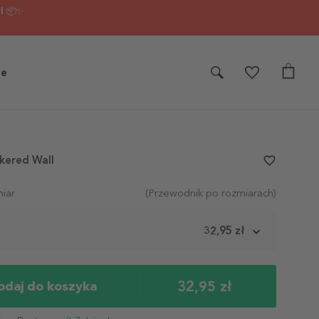
I 📦✨
je
kered Wall
favorite_border
iar
(Przewodnik po rozmiarach)
m
32,95 zł
32,95 zł
odaj do koszyka