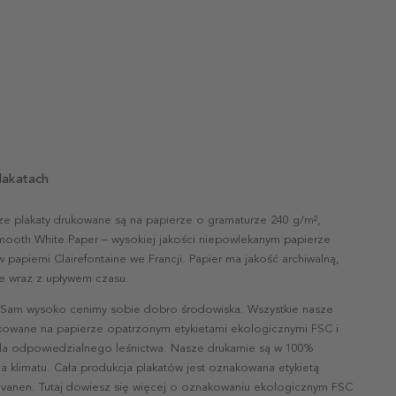
lakatach
ze plakaty drukowane są na papierze o gramaturze 240 g/m²,
mooth White Paper – wysokiej jakości niepowlekanym papierze
papierni Clairefontaine we Francji. Papier ma jakość archiwalną,
nie wraz z upływem czasu.
 Sam wysoko cenimy sobie dobro środowiska. Wszystkie nasze
ukowane na papierze opatrzonym etykietami ekologicznymi FSC i
la odpowiedzialnego leśnictwa. Nasze drukarnie są w 100%
a klimatu. Cała produkcja plakatów jest oznakowana etykietą
vanen. Tutaj dowiesz się więcej o oznakowaniu ekologicznym FSC