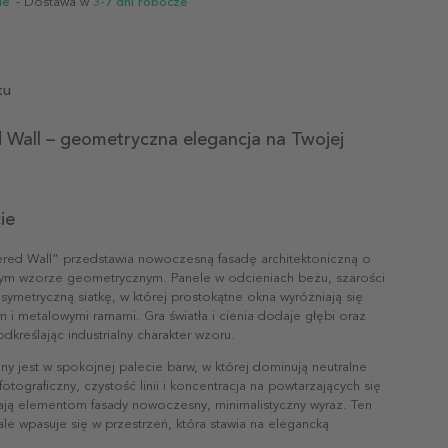
ie
- Dostawa w
3-7 dni robocze
tu
 Wall – geometryczna elegancja na Twojej
ie
ered Wall” przedstawia nowoczesną fasadę architektoniczną o
nym wzorze geometrycznym. Panele w odcieniach beżu, szarości
 symetryczną siatkę, w której prostokątne okna wyróżniają się
 i metalowymi ramami. Gra światła i cienia dodaje głębi oraz
kreślając industrialny charakter wzoru.
y jest w spokojnej palecie barw, w której dominują neutralne
fotograficzny, czystość linii i koncentracja na powtarzających się
dają elementom fasady nowoczesny, minimalistyczny wyraz. Ten
le wpasuje się w przestrzeń, która stawia na elegancką