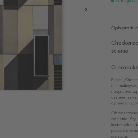
W magazyn
Opis produk
Checkered
ścianie
O produkc
Plakat „Check
minimalistycz
i brązu tworzą
czarnym szkłem
dynamizmu, pod
Obraz utrzyman
odcienie. Styl 
kształtach na
plakat doskona
prostotę.