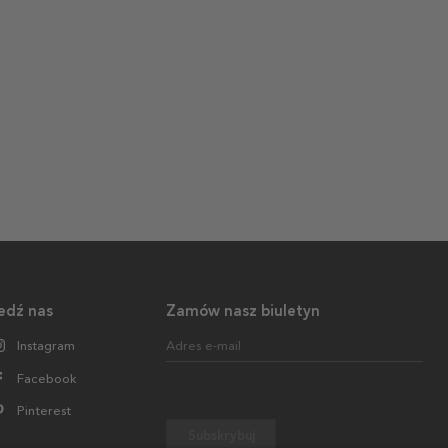
edź nas
Zamów nasz biuletyn
Instagram
Adres e-mail
Facebook
Pinterest
Subskrybuj