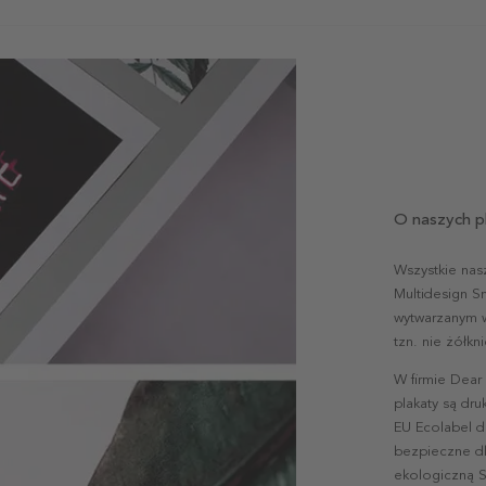
O naszych p
Wszystkie nas
Multidesign S
wytwarzanym w 
tzn. nie żółk
W firmie Dear
plakaty są dr
EU Ecolabel d
bezpieczne dl
ekologiczną S