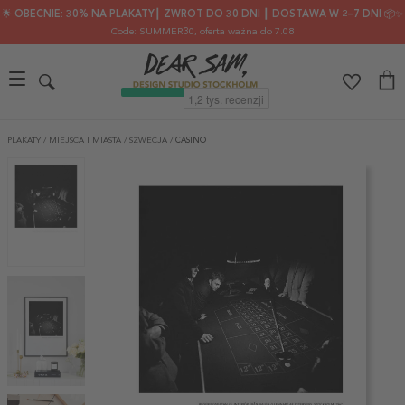
🌟 OBECNIE: 30% NA PLAKATY┃ ZWROT DO 30 DNI ┃ DOSTAWA W 2–7 DNI 📦✨
Code: SUMMER30
, oferta ważna do 7.08
PLAKATY
/
MIEJSCA I MIASTA
/
SZWECJA
/
CASINO