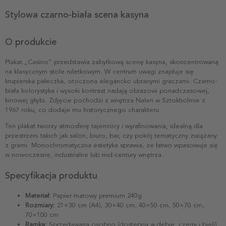
Stylowa czarno-biała scena kasyna
O produkcie
Plakat „Casino” przedstawia zabytkową scenę kasyna, skoncentrowaną
na klasycznym stole ruletkowym. W centrum uwagi znajduje się
krupierska pałeczka, otoczona elegancko ubranymi graczami. Czarno-
biała kolorystyka i wysoki kontrast nadają obrazowi ponadczasowej,
kinowej głębi. Zdjęcie pochodzi z wnętrza Nalen w Sztokholmie z
1967 roku, co dodaje mu historycznego charakteru.
Ten plakat tworzy atmosferę tajemnicy i wyrafinowania, idealną dla
przestrzeni takich jak salon, biuro, bar, czy pokój tematyczny związany
z grami. Monochromatyczna estetyka sprawia, że łatwo wpasowuje się
w nowoczesne, industrialne lub mid-century wnętrza.
Specyfikacja produktu
Materiał:
Papier matowy premium 240g
Rozmiary:
21×30 cm (A4), 30×40 cm, 40×50 cm, 50×70 cm,
70×100 cm
Ramka:
Sprzedawana osobno (dostępna w dębie, czerni i bieli)