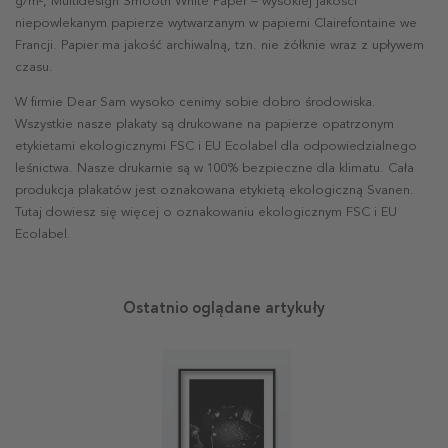
g/m², Multidesign Smooth White Paper – wysokiej jakości
niepowlekanym papierze wytwarzanym w papierni Clairefontaine we
Francji. Papier ma jakość archiwalną, tzn. nie żółknie wraz z upływem
czasu.
W firmie Dear Sam wysoko cenimy sobie dobro środowiska.
Wszystkie nasze plakaty są drukowane na papierze opatrzonym
etykietami ekologicznymi FSC i EU Ecolabel dla odpowiedzialnego
leśnictwa. Nasze drukarnie są w 100% bezpieczne dla klimatu. Cała
produkcja plakatów jest oznakowana etykietą ekologiczną Svanen.
Tutaj dowiesz się więcej o oznakowaniu ekologicznym FSC i EU
Ecolabel.
Ostatnio oglądane artykuły