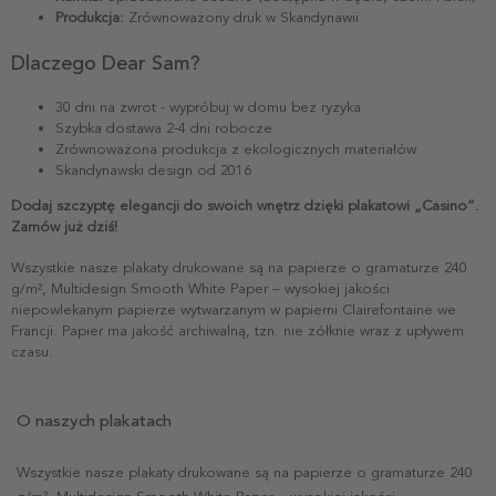
Produkcja:
Zrównoważony druk w Skandynawii
Dlaczego Dear Sam?
30 dni na zwrot - wypróbuj w domu bez ryzyka
Szybka dostawa 2-4 dni robocze
Zrównoważona produkcja z ekologicznych materiałów
Skandynawski design od 2016
Dodaj szczyptę elegancji do swoich wnętrz dzięki plakatowi „Casino”.
Zamów już dziś!
Wszystkie nasze plakaty drukowane są na papierze o gramaturze 240
g/m², Multidesign Smooth White Paper – wysokiej jakości
niepowlekanym papierze wytwarzanym w papierni Clairefontaine we
Francji. Papier ma jakość archiwalną, tzn. nie żółknie wraz z upływem
czasu.
O naszych plakatach
Wszystkie nasze plakaty drukowane są na papierze o gramaturze 240