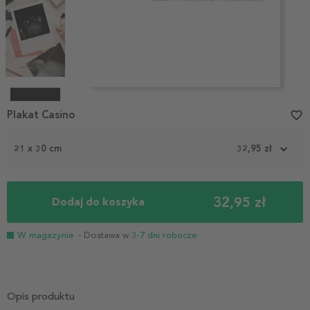
Item
1
Plakat Casino
favorite_border
of
4
21 x 30 cm
32,95 zł
32,95 zł
Dodaj do koszyka
W magazynie
- Dostawa w
3-7 dni robocze
Opis produktu