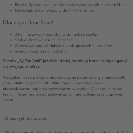
Ramka:
Sprzedawana osobno (dostępna w dębie, czerni i bieli)
Produkcja:
Zrównoważony druk w Skandynawii
Dlaczego Dear Sam?
30 dni na zwrot - wypróbuj w domu bez ryzyka
Szybka dostawa 2-4 dni robocze
Zrównoważona produkcja z ekologicznych materiałów
Skandynawski design od 2016
Zamów „By The Wall” już dziś i dodaj odrobinę botanicznej elegancji
do swojego wnętrza!
Wszystkie nasze plakaty drukowane są na papierze o gramaturze 240
g/m², Multidesign Smooth White Paper – wysokiej jakości
niepowlekanym papierze wytwarzanym w papierni Clairefontaine we
Francji. Papier ma jakość archiwalną, tzn. nie żółknie wraz z upływem
czasu.
O naszych plakatach
Wszystkie nasze plakaty drukowane są na papierze o gramaturze 240