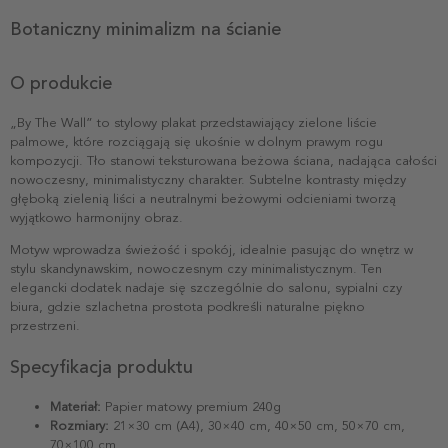
Botaniczny minimalizm na ścianie
O produkcie
„By The Wall” to stylowy plakat przedstawiający zielone liście
palmowe, które rozciągają się ukośnie w dolnym prawym rogu
kompozycji. Tło stanowi teksturowana beżowa ściana, nadająca całości
nowoczesny, minimalistyczny charakter. Subtelne kontrasty między
głęboką zielenią liści a neutralnymi beżowymi odcieniami tworzą
wyjątkowo harmonijny obraz.
Motyw wprowadza świeżość i spokój, idealnie pasując do wnętrz w
stylu skandynawskim, nowoczesnym czy minimalistycznym. Ten
elegancki dodatek nadaje się szczególnie do salonu, sypialni czy
biura, gdzie szlachetna prostota podkreśli naturalne piękno
przestrzeni.
Specyfikacja produktu
Materiał:
Papier matowy premium 240g
Rozmiary:
21×30 cm (A4), 30×40 cm, 40×50 cm, 50×70 cm,
70×100 cm