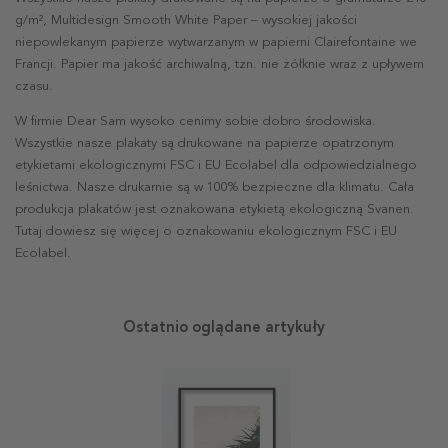
g/m², Multidesign Smooth White Paper – wysokiej jakości
niepowlekanym papierze wytwarzanym w papierni Clairefontaine we
Francji. Papier ma jakość archiwalną, tzn. nie żółknie wraz z upływem
czasu.
W firmie Dear Sam wysoko cenimy sobie dobro środowiska.
Wszystkie nasze plakaty są drukowane na papierze opatrzonym
etykietami ekologicznymi FSC i EU Ecolabel dla odpowiedzialnego
leśnictwa. Nasze drukarnie są w 100% bezpieczne dla klimatu. Cała
produkcja plakatów jest oznakowana etykietą ekologiczną Svanen.
Tutaj dowiesz się więcej o oznakowaniu ekologicznym FSC i EU
Ecolabel.
Ostatnio oglądane artykuły