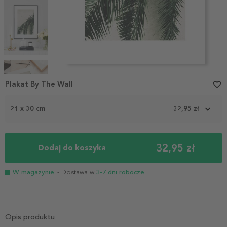
Item
1
Plakat By The Wall
favorite_border
of
5
21 x 30 cm
32,95 zł
32,95 zł
Dodaj do koszyka
W magazynie
- Dostawa w
3-7 dni robocze
Opis produktu