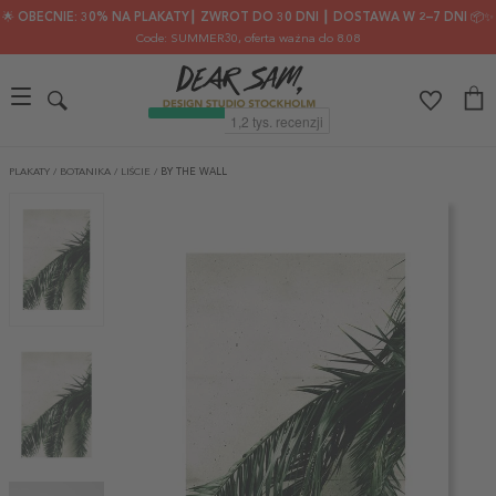
🌟 OBECNIE: 30% NA PLAKATY┃ ZWROT DO 30 DNI ┃ DOSTAWA W 2–7 DNI 📦✨
Code: SUMMER30
, oferta ważna do 8.08
PLAKATY
/
BOTANIKA
/
LIŚCIE
/
BY THE WALL