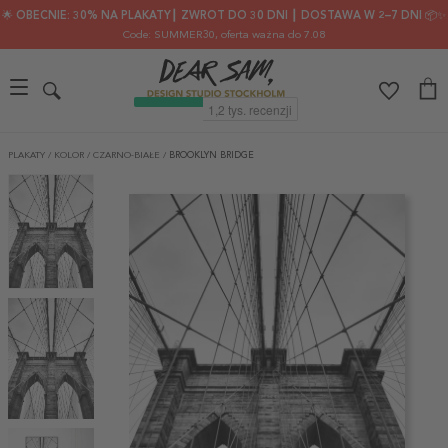
🌟 OBECNIE: 30% NA PLAKATY┃ ZWROT DO 30 DNI ┃ DOSTAWA W 2–7 DNI 📦✨
Code: SUMMER30
, oferta ważna do 7.08
PLAKATY
/
KOLOR
/
CZARNO-BIAŁE
/
BROOKLYN BRIDGE