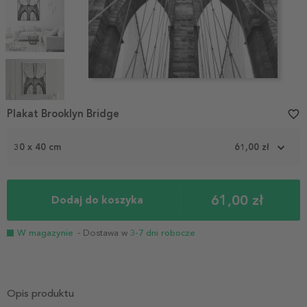
Item
1
Plakat Brooklyn Bridge
favorite_border
of
5
30 x 40 cm
61,00 zł
61,00 zł
Dodaj do koszyka
W magazynie
- Dostawa w
3-7 dni robocze
Opis produktu