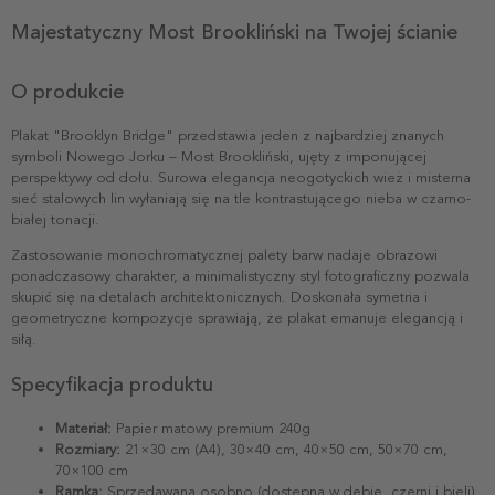
Majestatyczny Most Brookliński na Twojej ścianie
O produkcie
Plakat "Brooklyn Bridge" przedstawia jeden z najbardziej znanych
symboli Nowego Jorku – Most Brookliński, ujęty z imponującej
perspektywy od dołu. Surowa elegancja neogotyckich wież i misterna
sieć stalowych lin wyłaniają się na tle kontrastującego nieba w czarno-
białej tonacji.
Zastosowanie monochromatycznej palety barw nadaje obrazowi
ponadczasowy charakter, a minimalistyczny styl fotograficzny pozwala
skupić się na detalach architektonicznych. Doskonała symetria i
geometryczne kompozycje sprawiają, że plakat emanuje elegancją i
siłą.
Specyfikacja produktu
Materiał:
Papier matowy premium 240g
Rozmiary:
21×30 cm (A4), 30×40 cm, 40×50 cm, 50×70 cm,
70×100 cm
Ramka:
Sprzedawana osobno (dostępna w dębie, czerni i bieli)