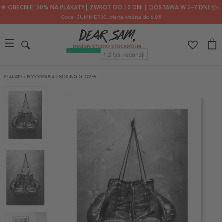
🌟 OBECNIE: 30% NA PLAKATY┃ ZWROT DO 30 DNI ┃ DOSTAWA W 2–7 DNI 📦✨
Code: SUMMER30
, oferta ważna do 6.08
PLAKATY
/
FOTOGRAFIA
/
BOXING GLOVES