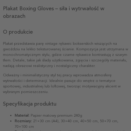
Plakat Boxing Gloves – siła i wytrwałość w
obrazach
O produkcie
Plakat przedstawia parę vintage rękawic bokserskich wiszących na
gwoździu na lekko teksturowanej ścianie. Kompozycja jest utrzymana w
monochromatycznym stylu, gdzie czarne rękawice kontrastują z szarym
tłem. Detale, takie jak ślady użytkowania, zgięcia i szczegóły materiału,
nadają obrazowi realistyczny i nostalgiczny charakter.
Odważny i minimalistyczny styl tej pracy wprowadza atmosferę
wytrwałości i determinacji. Idealnie pasuje do wnętrz o tematyce
sportowej, industrialnej lub loftowej, tworząc motywacyjny akcent w
wybranym pomieszczeniu.
Specyfikacja produktu
Materiał:
Papier matowy premium 240g
Rozmiary:
21×30 cm (A4), 30×40 cm, 40×50 cm, 50×70 cm,
70×100 cm