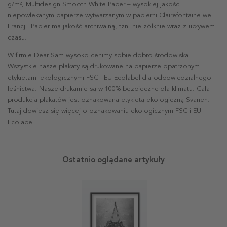
g/m², Multidesign Smooth White Paper – wysokiej jakości
niepowlekanym papierze wytwarzanym w papierni Clairefontaine we
Francji. Papier ma jakość archiwalną, tzn. nie żółknie wraz z upływem
czasu.
W firmie Dear Sam wysoko cenimy sobie dobro środowiska.
Wszystkie nasze plakaty są drukowane na papierze opatrzonym
etykietami ekologicznymi FSC i EU Ecolabel dla odpowiedzialnego
leśnictwa. Nasze drukarnie są w 100% bezpieczne dla klimatu. Cała
produkcja plakatów jest oznakowana etykietą ekologiczną Svanen.
Tutaj dowiesz się więcej o oznakowaniu ekologicznym FSC i EU
Ecolabel.
Ostatnio oglądane artykuły