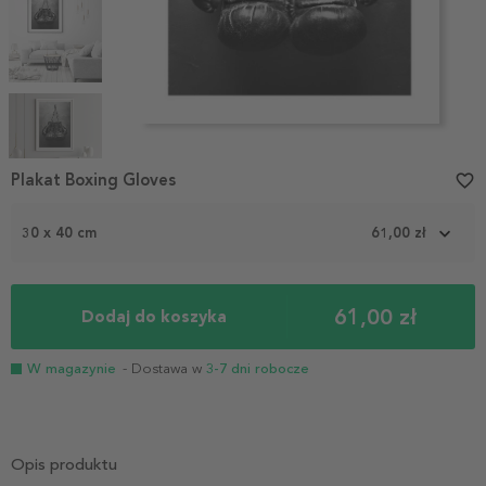
Item
1
Plakat Boxing Gloves
favorite_border
of
5
30 x 40 cm
61,00 zł
61,00 zł
Dodaj do koszyka
W magazynie
- Dostawa w
3-7 dni robocze
Opis produktu