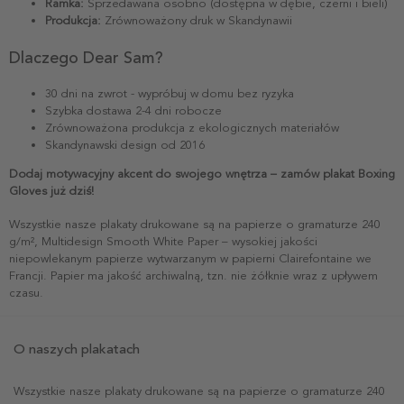
Ramka:
Sprzedawana osobno (dostępna w dębie, czerni i bieli)
Produkcja:
Zrównoważony druk w Skandynawii
Dlaczego Dear Sam?
30 dni na zwrot - wypróbuj w domu bez ryzyka
Szybka dostawa 2-4 dni robocze
Zrównoważona produkcja z ekologicznych materiałów
Skandynawski design od 2016
Dodaj motywacyjny akcent do swojego wnętrza – zamów plakat Boxing
Gloves już dziś!
Wszystkie nasze plakaty drukowane są na papierze o gramaturze 240
g/m², Multidesign Smooth White Paper – wysokiej jakości
niepowlekanym papierze wytwarzanym w papierni Clairefontaine we
Francji. Papier ma jakość archiwalną, tzn. nie żółknie wraz z upływem
czasu.
O naszych plakatach
Wszystkie nasze plakaty drukowane są na papierze o gramaturze 240