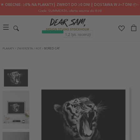
🌟 OBECNIE: 30% NA PLAKATY┃ ZWROT DO 30 DNI ┃ DOSTAWA W 2–7 DNI 📦✨
Code: SUMMER30
, oferta ważna do 8.08
PLAKATY
/
ZWIERZETA
/
KOT
/
BORED CAT