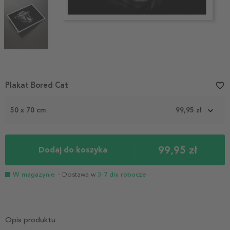
Item
Plakat Bored Cat
favorite_border
1
of
50 x 70 cm
99,95 zł
3
99,95 zł
Dodaj do koszyka
W magazynie
- Dostawa w
3-7 dni robocze
Opis produktu