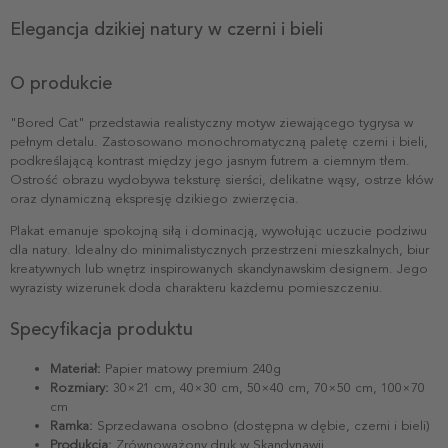
Elegancja dzikiej natury w czerni i bieli
O produkcie
"Bored Cat" przedstawia realistyczny motyw ziewającego tygrysa w
pełnym detalu. Zastosowano monochromatyczną paletę czerni i bieli,
podkreślającą kontrast między jego jasnym futrem a ciemnym tłem.
Ostrość obrazu wydobywa teksturę sierści, delikatne wąsy, ostrze kłów
oraz dynamiczną ekspresję dzikiego zwierzęcia.
Plakat emanuje spokojną siłą i dominacją, wywołując uczucie podziwu
dla natury. Idealny do minimalistycznych przestrzeni mieszkalnych, biur
kreatywnych lub wnętrz inspirowanych skandynawskim designem. Jego
wyrazisty wizerunek doda charakteru każdemu pomieszczeniu.
Specyfikacja produktu
Materiał:
Papier matowy premium 240g
Rozmiary:
30×21 cm, 40×30 cm, 50×40 cm, 70×50 cm, 100×70
cm
Ramka:
Sprzedawana osobno (dostępna w dębie, czerni i bieli)
Produkcja:
Zrównoważony druk w Skandynawii